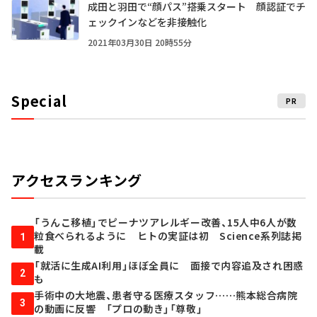
成田と羽田で“顔パス”搭乗スタート 顔認証でチ
ェックインなどを非接触化
2021年03月30日 20時55分
Special
PR
アクセスランキング
「うんこ移植」でピーナツアレルギー改善、15人中6人が数
粒食べられるように ヒトの実証は初 Science系列誌掲
1
載
「就活に生成AI利用」ほぼ全員に 面接で内容追及され困惑
2
も
手術中の大地震、患者守る医療スタッフ……熊本総合病院
3
の動画に反響 「プロの動き」「尊敬」