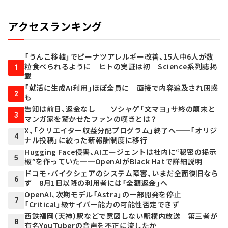
アクセスランキング
「うんこ移植」でピーナツアレルギー改善、15人中6人が数
粒食べられるように ヒトの実証は初 Science系列誌掲
1
載
「就活に生成AI利用」ほぼ全員に 面接で内容追及され困惑
2
も
告知は前日、返金なし──ソシャゲ「文マヨ」サ終の顛末と
3
マンガ家を驚かせたファンの嘆きとは？
X、「クリエイター収益分配プログラム」終了へ──「オリジ
4
ナル投稿」に絞った新報酬制度に移行
Hugging Face侵害、AIエージェントは社内に“秘密の掲示
5
板”を作っていた──OpenAIがBlack Hatで詳細説明
ドコモ・バイクシェアのシステム障害、いまだ全面復旧なら
6
ず 8月1日以降の利用者には「全額返金」へ
OpenAI、次期モデル「Astra」の一部開発を停止
7
「Critical」級サイバー能力の可能性否定できず
西鉄福岡（天神）駅などで意図しない駅構内放送 第三者が
8
有名YouTuberの音声を不正に流したか