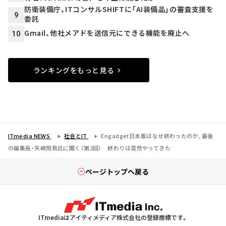
防衛装備庁、ITコンサルSHIFTに「AI装備品」の審査支援を
9
委託
Gmail、他社メアドを送信元にできる機能を廃止へ
10
ランキングをもっと見る
ITmedia NEWS
社会とIT
Engadget日本版はなぜ終わったのか、最後
の編集長・矢崎飛鳥氏に聞く（第2回） 終わりは突然やってきた
ページトップへ戻る
ITmediaはアイティメディア株式会社の登録商標です。