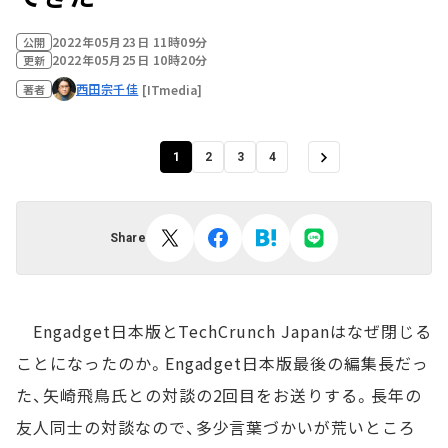
2022年05月23日 11時09分
公開
2022年05月25日 10時20分
更新
西田宗千佳
[ITmedia]
著者
1
2
3
4
Share
Engadget日本版とTechCrunch Japanはなぜ閉じる
ことになったのか。Engadget日本版最後の編集長だっ
た、矢崎飛鳥氏との対談の2回目をお送りする。長年の
友人同士の対談なので、多少言葉づかいが荒いところ