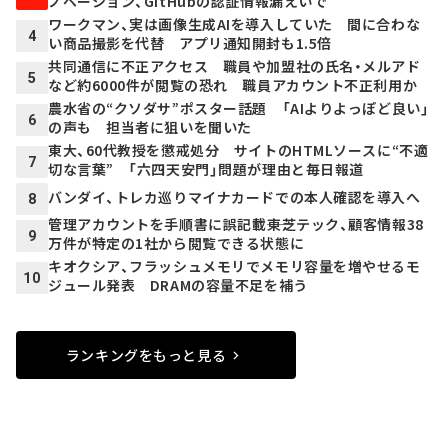
ノベーション、GitHubの認証情報漏えいで
ワークマン、実は画像生成AIを導入していた 間に合わな
4
い商品撮影を代替 アプリ通知開封も1.5倍
共同通信に不正アクセス 職員や加盟社の氏名・メルアド
5
など約6000件が閲覧の恐れ 職員アカウント不正利用か
農水省の“クソダサ”ポスター話題 「AIよりよっぽど良い」
6
の声も 担当者に狙いを聞いた
東大、60代教授を懲戒処分 サイトのHTMLソースに“不適
7
切な言葉” 「六四天安門」問題が理由と毎日報道
バンダイ、トレカ巡りマイナカードでの本人確認を導入へ
8
管理アカウントを手順書に誤記載――東芝テック、顧客情報38
9
万件が特定の1社から閲覧できる状態に
キオクシア、フラッシュメモリでメモリ容量を増やせるモ
10
ジュール発表 DRAMの容量不足を補う
ランキングをもっと見る