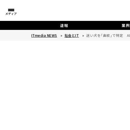
メディア
速報
業界
ITmedia NEWS
社会とIT
迷い犬を「鼻紋」で特定 A