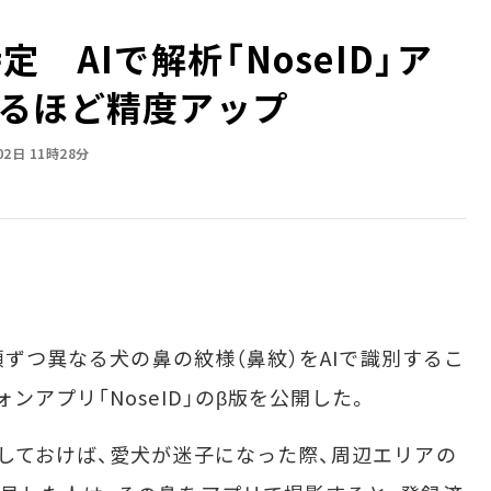
 AIで解析「NoseID」ア
るほど精度アップ
02日 11時28分
頭ずつ異なる犬の鼻の紋様（鼻紋）をAIで識別するこ
ンアプリ「NoseID」のβ版を公開した。
しておけば、愛犬が迷子になった際、周辺エリアの