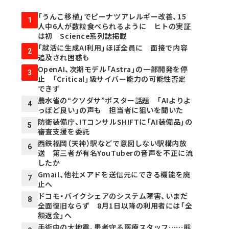
「うんこ移植」でピーナツアレルギー改善、15
1
人中6人が数粒食べられるように ヒトの実証
は初 Science系列誌掲載
「就活に生成AI利用」ほぼ全員に 面接で内容
2
追及され困惑も
OpenAI、次期モデル「Astra」の一部開発を停
3
止 「Critical」級サイバー能力の可能性否定
できず
農水省の“クソダサ”ポスター話題 「AIよりよ
4
っぽど良い」の声も 担当者に狙いを聞いた
防衛装備庁、ITコンサルSHIFTに「AI装備品」の
5
審査支援を委託
西鉄福岡（天神）駅などで意図しない駅構内放
6
送 第三者が有名YouTuberの音声を不正に流
したか
Gmail、他社メアドを送信元にできる機能を廃
7
止へ
ドコモ・バイクシェアのシステム障害、いまだ
8
全面復旧ならず 8月1日以降の利用者には「全
額返金」へ
手術中の大地震、患者守る医療スタッフ……熊