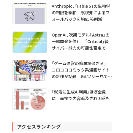
Anthropic、「Fable 5」の生物学
の制限を緩和 誤検知によるフ
ォールバックを約85％削減
OpenAI、次期モデル「Astra」の
一部開発を停止 「Critical」級
サイバー能力の可能性否定でき
ず
「ゲーム運営の修羅場過ぎる」
コロコロコミック系漫画サイト
の新作が話題 Gitツリー見てガ
チャ不具合の犯人探し
「就活に生成AI利用」ほぼ全員
に 面接で内容追及され困惑も
アクセスランキング