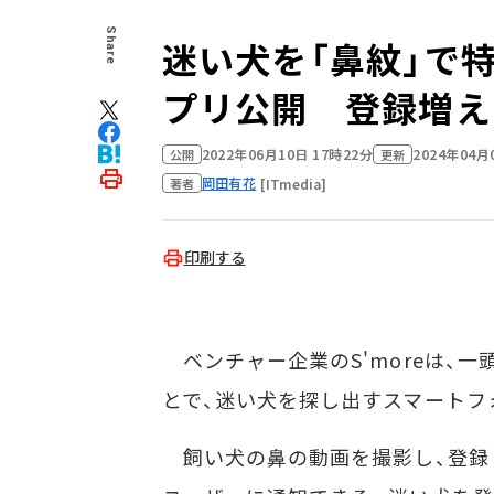
Share
迷い犬を「鼻紋」で特定
プリ公開 登録増え
2022年06月10日 17時22分
2024年04月
公開
更新
岡田有花
[ITmedia]
著者
印刷する
ベンチャー企業のS'moreは、一
とで、迷い犬を探し出すスマートフォ
飼い犬の鼻の動画を撮影し、登録