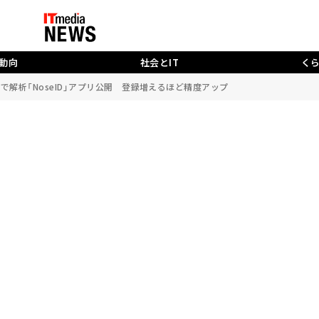
動向
社会とIT
く
Iで解析「NoseID」アプリ公開 登録増えるほど精度アップ