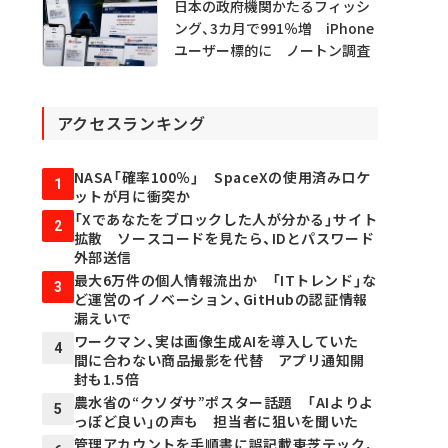
日本の政府機関かたるフィッシ
ング、3カ月で991％増 iPhone
ユーザー標的に ノートン調査
アクセスランキング
NASA「確率100％」 SpaceXの使用済みロケ
1
ットが月に衝突か
「Xであなたをブロックした人が分かる」サイト
2
拡散 ソースコードを見たら、IDとパスワード
外部送信
最大6万件の個人情報流出か 「ITトレンド」な
3
ど運営のイノベーション、GitHubの認証情報
漏えいで
ワークマン、実は画像生成AIを導入していた
4
間に合わない商品撮影を代替 アプリ通知開
封も1.5倍
農水省の“クソダサ”ポスター話題 「AIよりよ
5
っぽど良い」の声も 担当者に狙いを聞いた
管理アカウントを手順書に誤記載――東芝テック、