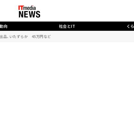
動向
社会とIT
く
数出品、いたずらか 45万円など