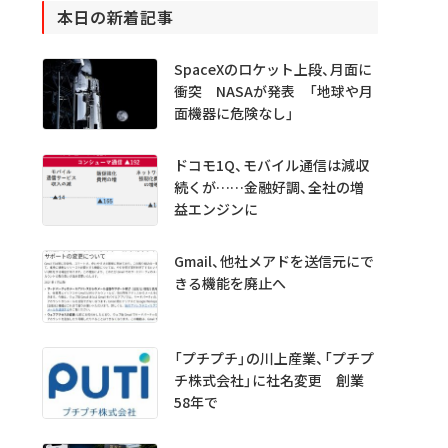
本日の新着記事
SpaceXのロケット上段、月面に
衝突 NASAが発表 「地球や月
面機器に危険なし」
ドコモ1Q、モバイル通信は減収
続くが……金融好調、全社の増
益エンジンに
Gmail、他社メアドを送信元にで
きる機能を廃止へ
「プチプチ」の川上産業、「プチプ
チ株式会社」に社名変更 創業
58年で