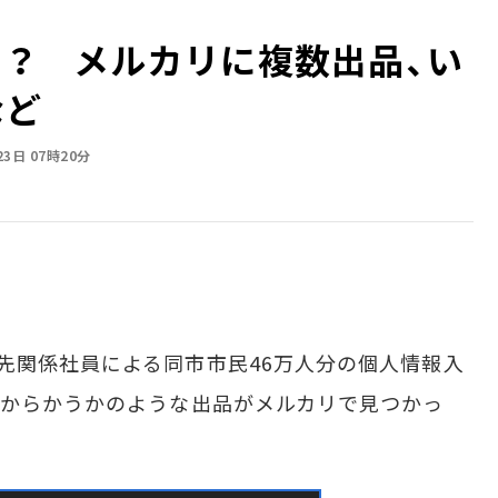
」？ メルカリに複数出品、い
など
23日 07時20分
先関係社員による同市市民46万人分の個人情報入
をからかうかのような出品がメルカリで見つかっ