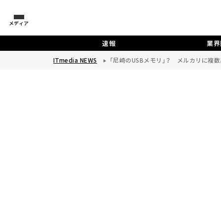
メディア
速報
業界
ITmedia NEWS
「尼崎のUSBメモリ」？ メルカリに複