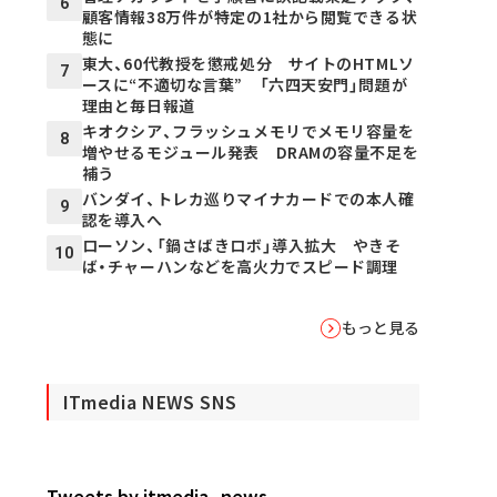
6
顧客情報38万件が特定の1社から閲覧できる状
態に
東大、60代教授を懲戒処分 サイトのHTMLソ
7
ースに“不適切な言葉” 「六四天安門」問題が
理由と毎日報道
キオクシア、フラッシュメモリでメモリ容量を
8
増やせるモジュール発表 DRAMの容量不足を
補う
バンダイ、トレカ巡りマイナカードでの本人確
9
認を導入へ
ローソン、「鍋さばきロボ」導入拡大 やきそ
10
ば・チャーハンなどを高火力でスピード調理
もっと見る
ITmedia NEWS SNS
Tweets by itmedia_news