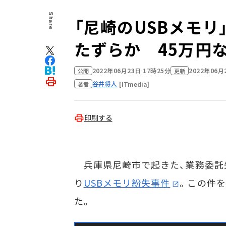
Share
「尼崎のUSBメモリ
たずらか 45万円
2022年06月23日 17時25分
2022年06月
公開
更新
谷井将人
[ITmedia]
著者
印刷する
兵庫県尼崎市で起きた、業務委託
り
USBメモリ紛失事件
。この件
た。