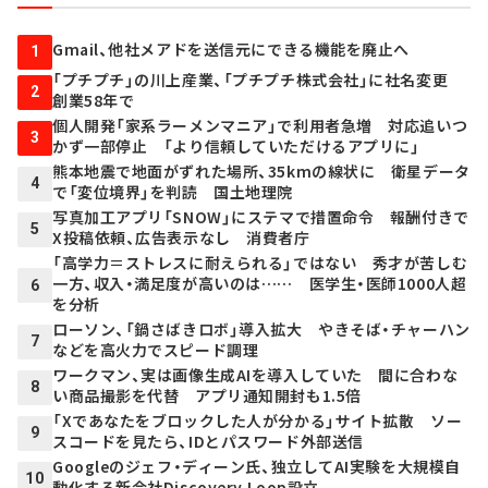
Gmail、他社メアドを送信元にできる機能を廃止へ
1
「プチプチ」の川上産業、「プチプチ株式会社」に社名変更
2
創業58年で
個人開発「家系ラーメンマニア」で利用者急増 対応追いつ
3
かず一部停止 「より信頼していただけるアプリに」
熊本地震で地面がずれた場所、35kmの線状に 衛星データ
4
で「変位境界」を判読 国土地理院
写真加工アプリ「SNOW」にステマで措置命令 報酬付きで
5
X投稿依頼、広告表示なし 消費者庁
「高学力＝ストレスに耐えられる」ではない 秀才が苦しむ
一方、収入・満足度が高いのは…… 医学生・医師1000人超
6
を分析
ローソン、「鍋さばきロボ」導入拡大 やきそば・チャーハン
7
などを高火力でスピード調理
ワークマン、実は画像生成AIを導入していた 間に合わな
8
い商品撮影を代替 アプリ通知開封も1.5倍
「Xであなたをブロックした人が分かる」サイト拡散 ソー
9
スコードを見たら、IDとパスワード外部送信
Googleのジェフ・ディーン氏、独立してAI実験を大規模自
10
動化する新会社Discovery Loop設立