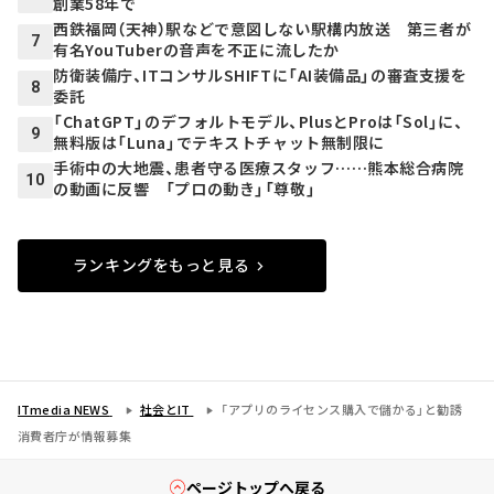
創業58年で
西鉄福岡（天神）駅などで意図しない駅構内放送 第三者が
7
有名YouTuberの音声を不正に流したか
防衛装備庁、ITコンサルSHIFTに「AI装備品」の審査支援を
8
委託
「ChatGPT」のデフォルトモデル、PlusとProは「Sol」に、
9
無料版は「Luna」でテキストチャット無制限に
手術中の大地震、患者守る医療スタッフ……熊本総合病院
10
の動画に反響 「プロの動き」「尊敬」
ランキングをもっと見る
ITmedia NEWS
社会とIT
「アプリのライセンス購入で儲かる」と勧誘
消費者庁が情報募集
ページトップへ戻る