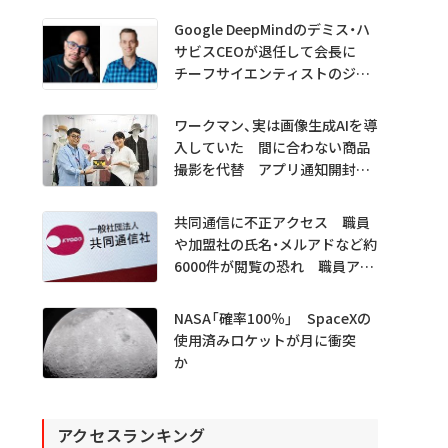
Google DeepMindのデミス・ハ
サビスCEOが退任して会長に
チーフサイエンティストのジェ
フ・ディーン氏は独立へ
ワークマン、実は画像生成AIを導
入していた 間に合わない商品
撮影を代替 アプリ通知開封も
1.5倍
共同通信に不正アクセス 職員
や加盟社の氏名・メルアドなど約
6000件が閲覧の恐れ 職員アカ
ウント不正利用か
NASA「確率100％」 SpaceXの
使用済みロケットが月に衝突
か
アクセスランキング