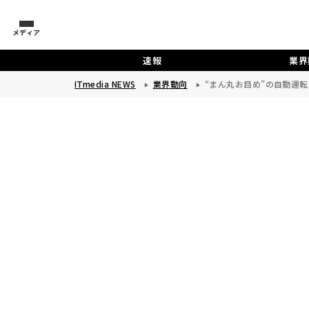
メディア
速報
業界
ITmedia NEWS
業界動向
“まん丸お目め”の自動運