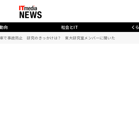
動向
社会とIT
く
転車で事故防止 研究のきっかけは？ 東大研究室メンバーに聞いた