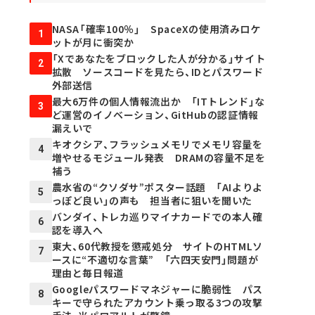
NASA「確率100％」 SpaceXの使用済みロケ
1
ットが月に衝突か
「Xであなたをブロックした人が分かる」サイト
2
拡散 ソースコードを見たら、IDとパスワード
外部送信
最大6万件の個人情報流出か 「ITトレンド」な
3
ど運営のイノベーション、GitHubの認証情報
漏えいで
キオクシア、フラッシュメモリでメモリ容量を
4
増やせるモジュール発表 DRAMの容量不足を
補う
農水省の“クソダサ”ポスター話題 「AIよりよ
5
っぽど良い」の声も 担当者に狙いを聞いた
バンダイ、トレカ巡りマイナカードでの本人確
6
認を導入へ
東大、60代教授を懲戒処分 サイトのHTMLソ
7
ースに“不適切な言葉” 「六四天安門」問題が
理由と毎日報道
Googleパスワードマネジャーに脆弱性 パス
8
キーで守られたアカウント乗っ取る3つの攻撃