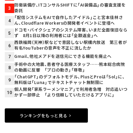
防衛装備庁、ITコンサルSHIFTに「AI装備品」の審査支援を
3
委託
「配信システムをAIで自作したアイドル」こと宮本佳林さ
4
ん、Cloudflare Workersの開発者イベントに登壇へ
ドコモ・バイクシェアのシステム障害、いまだ全面復旧なら
5
ず 8月1日以降の利用者には「全額返金」へ
西鉄福岡（天神）駅などで意図しない駅構内放送 第三者が
6
有名YouTuberの音声を不正に流したか
Gmail、他社メアドを送信元にできる機能を廃止へ
7
手術中の大地震、患者守る医療スタッフ……熊本総合病院
8
の動画に反響 「プロの動き」「尊敬」
「ChatGPT」のデフォルトモデル、PlusとProは「Sol」に、
9
無料版は「Luna」でテキストチャット無制限に
個人開発「家系ラーメンマニア」で利用者急増 対応追いつ
10
かず一部停止 「より信頼していただけるアプリに」
ランキングをもっと見る