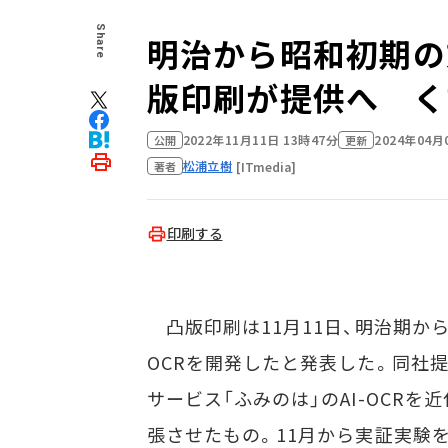
Share
明治から昭和初期の
版印刷が提供へ くず
2022年11月11日 13時47分
2024年04月
公開
更新
松浦立樹
[ITmedia]
著者
印刷する
凸版印刷は11月11日、明治期から
OCRを開発したと発表した。同社
サービス「ふみのは」のAI-OCR
張させたもの。11月から実証実験を