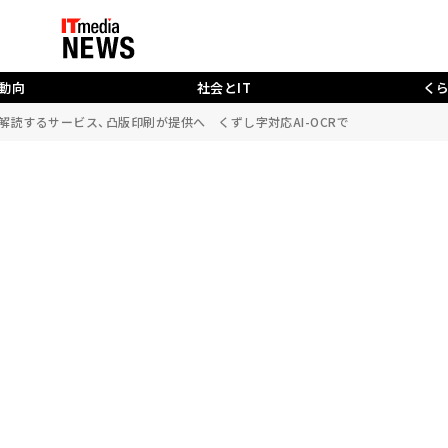
動向
社会とIT
く
解読するサービス、凸版印刷が提供へ くずし字対応AI-OCRで