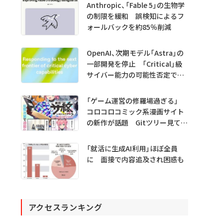
Anthropic、「Fable 5」の生物学
の制限を緩和 誤検知によるフ
ォールバックを約85％削減
OpenAI、次期モデル「Astra」の
一部開発を停止 「Critical」級
サイバー能力の可能性否定でき
ず
「ゲーム運営の修羅場過ぎる」
コロコロコミック系漫画サイト
の新作が話題 Gitツリー見てガ
チャ不具合の犯人探し
「就活に生成AI利用」ほぼ全員
に 面接で内容追及され困惑も
アクセスランキング