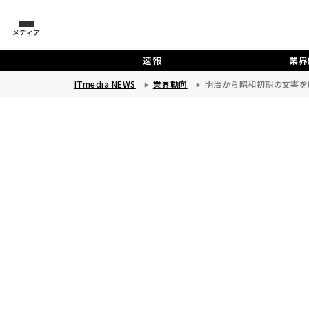
メディア
速報
業界
ITmedia NEWS
業界動向
明治から昭和初期の文書を