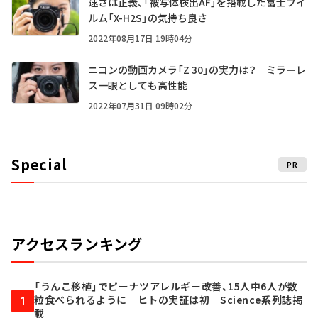
速さは正義、「被写体検出AF」を搭載した富士フイ
ルム「X-H2S」の気持ち良さ
2022年08月17日 19時04分
ニコンの動画カメラ「Z 30」の実力は？ ミラーレ
ス一眼としても高性能
2022年07月31日 09時02分
Special
PR
アクセスランキング
「うんこ移植」でピーナツアレルギー改善、15人中6人が数
粒食べられるように ヒトの実証は初 Science系列誌掲
1
載