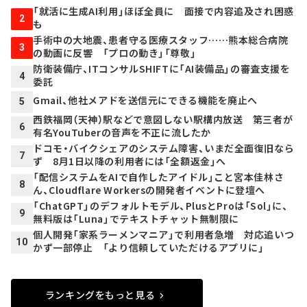
「就活に生成AI利用」ほぼ全員に 面接で内容追及され困惑
2
も
手術中の大地震、患者守る医療スタッフ……熊本総合病院
3
の動画に反響 「プロの動き」「尊敬」
防衛装備庁、ITコンサルSHIFTに「AI装備品」の審査支援を
4
委託
Gmail、他社メアドを送信元にできる機能を廃止へ
5
西鉄福岡（天神）駅などで意図しない駅構内放送 第三者が
6
有名YouTuberの音声を不正に流したか
ドコモ・バイクシェアのシステム障害、いまだ全面復旧なら
7
ず 8月1日以降の利用者には「全額返金」へ
「配信システムをAIで自作したアイドル」こと宮本佳林さ
8
ん、Cloudflare Workersの開発者イベントに登壇へ
「ChatGPT」のデフォルトモデル、PlusとProは「Sol」に、
9
無料版は「Luna」でテキストチャット無制限に
個人開発「家系ラーメンマニア」で利用者急増 対応追いつ
10
かず一部停止 「より信頼していただけるアプリに」
ランキングをもっと見る