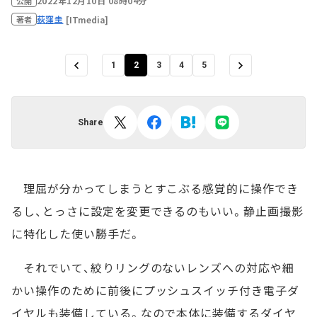
2022年12月10日 08時04分
公開
荻窪圭
[ITmedia]
著者
1
2
3
4
5
Share
理屈が分かってしまうとすこぶる感覚的に操作でき
るし、とっさに設定を変更できるのもいい。静止画撮影
に特化した使い勝手だ。
それでいて、絞りリングのないレンズへの対応や細
かい操作のために前後にプッシュスイッチ付き電子ダ
イヤルも装備している。なので本体に装備するダイヤ