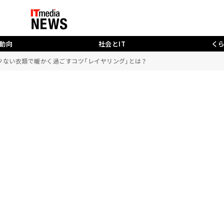
動向
社会とIT
く
少ない衣類で暖かく過ごすコツ「レイヤリング」とは？