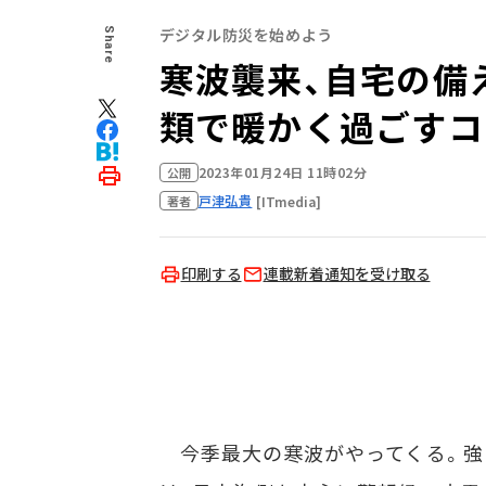
デジタル防災を始めよう
Share
寒波襲来、自宅の備
類で暖かく過ごすコ
2023年01月24日 11時02分
公開
戸津弘貴
[ITmedia]
著者
印刷する
連載新着通知を受け取る
今季最大の寒波がやってくる。強い