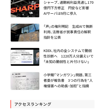
シャープ、通期純利益見通し170
億円下方修正 円安など影響
AIサーバは9月に参入
「声」の権利明記 生成AIで無断
利用、法務省が民事責任の解釈
指針を公表
KDDI、社内の全システムで脆弱
性診断へ 1220万人分漏えいで
「未知の脆弱性と片付けない」
小学館「マンガワン」問題、第三
者委が報告書 3つの行為を“人
権侵害への助長・加担”と指摘
アクセスランキング