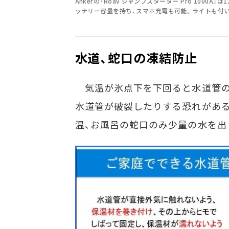
Ankerの「Roav ジャンプスターター Pro 1000A」は1
ッテリー容量を持ち、スマホ充電も可能。ライトも付
水道、蛇口の凍結防止
気温が氷点下を下回ると水道管の
水道管が破裂したりする恐れがあ
温、お風呂の蛇口のみ少量の水を出