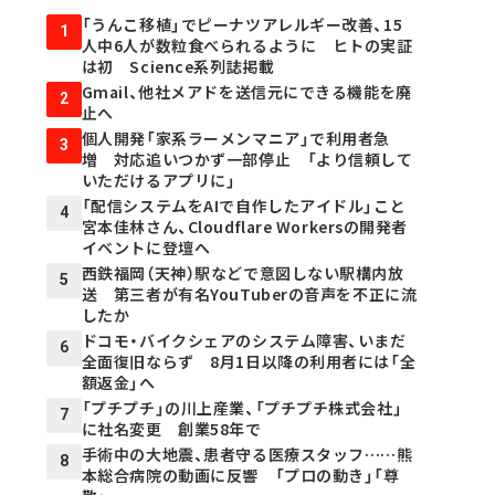
「うんこ移植」でピーナツアレルギー改善、15
1
人中6人が数粒食べられるように ヒトの実証
は初 Science系列誌掲載
Gmail、他社メアドを送信元にできる機能を廃
2
止へ
個人開発「家系ラーメンマニア」で利用者急
3
増 対応追いつかず一部停止 「より信頼して
いただけるアプリに」
「配信システムをAIで自作したアイドル」こと
4
宮本佳林さん、Cloudflare Workersの開発者
イベントに登壇へ
西鉄福岡（天神）駅などで意図しない駅構内放
5
送 第三者が有名YouTuberの音声を不正に流
したか
ドコモ・バイクシェアのシステム障害、いまだ
6
全面復旧ならず 8月1日以降の利用者には「全
額返金」へ
「プチプチ」の川上産業、「プチプチ株式会社」
7
に社名変更 創業58年で
手術中の大地震、患者守る医療スタッフ……熊
8
本総合病院の動画に反響 「プロの動き」「尊