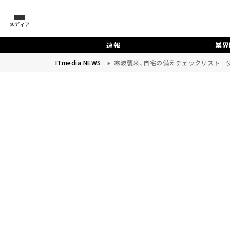
メディア
速報
業界
ITmedia NEWS
寒波襲来、自宅の備えチェックリスト 