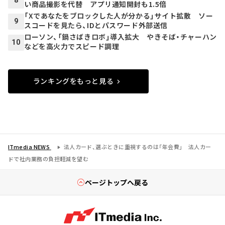
8
い商品撮影を代替 アプリ通知開封も1.5倍
「Xであなたをブロックした人が分かる」サイト拡散 ソー
9
スコードを見たら、IDとパスワード外部送信
ローソン、「鍋さばきロボ」導入拡大 やきそば・チャーハン
10
などを高火力でスピード調理
ランキングをもっと見る
ITmedia NEWS
法人カード、選ぶときに重視するのは「年会費」 法人カー
ドで社内業務の負担軽減を望む
ページトップへ戻る