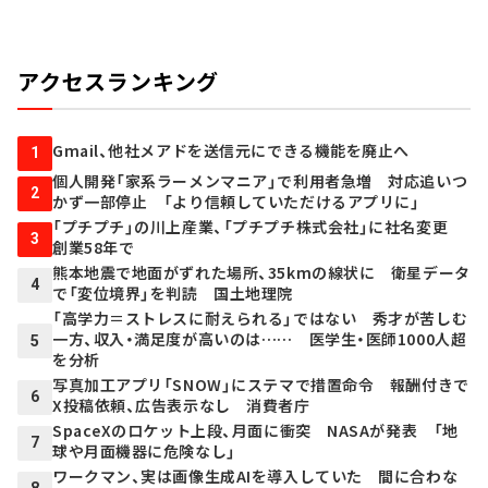
アクセスランキング
Gmail、他社メアドを送信元にできる機能を廃止へ
1
個人開発「家系ラーメンマニア」で利用者急増 対応追いつ
2
かず一部停止 「より信頼していただけるアプリに」
「プチプチ」の川上産業、「プチプチ株式会社」に社名変更
3
創業58年で
熊本地震で地面がずれた場所、35kmの線状に 衛星データ
4
で「変位境界」を判読 国土地理院
「高学力＝ストレスに耐えられる」ではない 秀才が苦しむ
一方、収入・満足度が高いのは…… 医学生・医師1000人超
5
を分析
写真加工アプリ「SNOW」にステマで措置命令 報酬付きで
6
X投稿依頼、広告表示なし 消費者庁
SpaceXのロケット上段、月面に衝突 NASAが発表 「地
7
球や月面機器に危険なし」
ワークマン、実は画像生成AIを導入していた 間に合わな