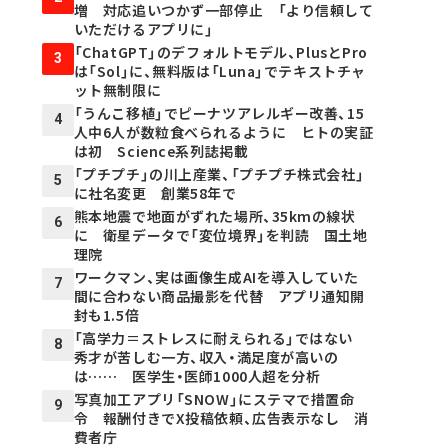
増 対応追いつかず一部停止 「より信頼して
いただけるアプリに」
「ChatGPT」のデフォルトモデル、PlusとPro
3
は「Sol」に、無料版は「Luna」でテキストチャ
ット無制限に
「うんこ移植」でピーナツアレルギー改善、15
4
人中6人が数粒食べられるように ヒトの実証
は初 Science系列誌掲載
「プチプチ」の川上産業、「プチプチ株式会社」
5
に社名変更 創業58年で
熊本地震で地面がずれた場所、35kmの線状
6
に 衛星データで「変位境界」を判読 国土地
理院
ワークマン、実は画像生成AIを導入していた
7
間に合わない商品撮影を代替 アプリ通知開
封も1.5倍
「高学力＝ストレスに耐えられる」ではない
8
秀才が苦しむ一方、収入・満足度が高いの
は…… 医学生・医師1000人超を分析
写真加工アプリ「SNOW」にステマで措置命
9
令 報酬付きでX投稿依頼、広告表示なし 消
費者庁