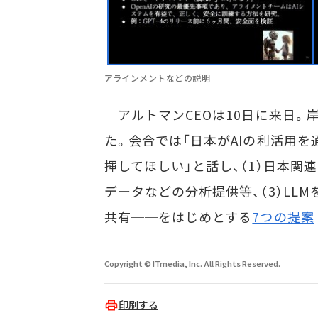
アラインメントなどの説明
アルトマンCEOは10日に来日。
た。会合では「日本がAIの利活用
揮してほしい」と話し、（1）日本関
データなどの分析提供等、（3）LL
共有──をはじめとする
7つの提案
Copyright © ITmedia, Inc. All Rights Reserved.
印刷する