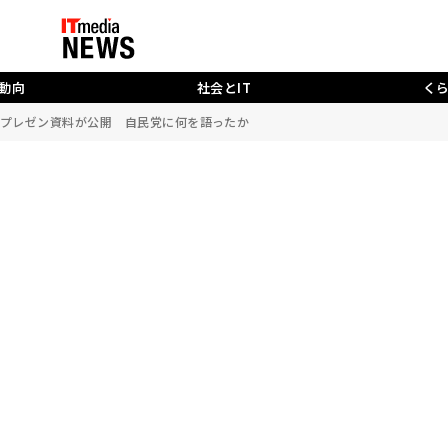
動向
社会とIT
く
EOのプレゼン資料が公開 自民党に何を語ったか