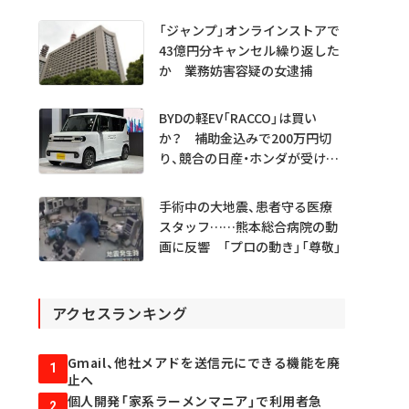
「ジャンプ」オンラインストアで
43億円分キャンセル繰り返した
か 業務妨害容疑の女逮捕
BYDの軽EV「RACCO」は買い
か？ 補助金込みで200万円切
り、競合の日産・ホンダが受ける
衝撃
手術中の大地震、患者守る医療
スタッフ……熊本総合病院の動
画に反響 「プロの動き」「尊敬」
アクセスランキング
Gmail、他社メアドを送信元にできる機能を廃
1
止へ
個人開発「家系ラーメンマニア」で利用者急
2