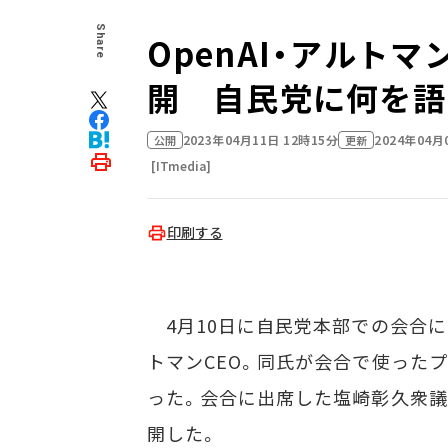
Share
OpenAI・アルト
開 自民党に何を語
2023年04月11日 12時15分
2024年04月
公開
更新
[ITmedia]
印刷する
4月10日に自民党本部での会合に出席
トマンCEO。同氏が会合で使った
った。会合に出席した塩崎彰久衆議院
開した。