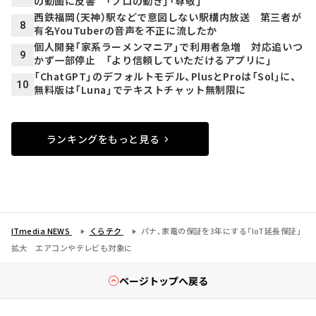
の動画に反響 「プロの動き」「尊敬」
西鉄福岡（天神）駅などで意図しない駅構内放送 第三者が
8
有名YouTuberの音声を不正に流したか
個人開発「家系ラーメンマニア」で利用者急増 対応追いつ
9
かず一部停止 「より信頼していただけるアプリに」
「ChatGPT」のデフォルトモデル、PlusとProは「Sol」に、
10
無料版は「Luna」でテキストチャット無制限に
ランキングをもっと見る
ITmedia NEWS
くらテク
パナ、家電の保証を3年にする「IoT延長保証」
拡大 エアコンやテレビも対象に
ページトップへ戻る