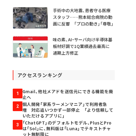
衝撃
手術中の大地震、患者守る医療
スタッフ……熊本総合病院の動
画に反響 「プロの動き」「尊敬」
味の素、AI・サーバ向け半導体基
板材好調で1Q業績過去最高に
通期上方修正
アクセスランキング
Gmail、他社メアドを送信元にできる機能を廃
1
止へ
個人開発「家系ラーメンマニア」で利用者急
2
増 対応追いつかず一部停止 「より信頼して
いただけるアプリに」
「ChatGPT」のデフォルトモデル、PlusとPro
3
は「Sol」に、無料版は「Luna」でテキストチャ
ット無制限に