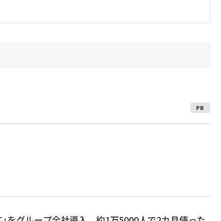
PR
PT」をグループ全社導入 約1万5000人で2カ月使った