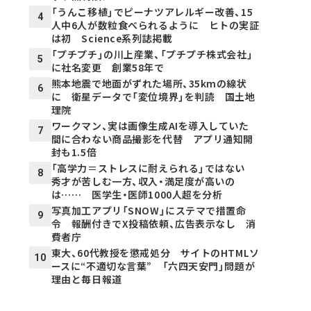
「うんこ移植」でピーナツアレルギー改善、15
4
人中6人が数粒食べられるように ヒトの実証
は初 Science系列誌掲載
「プチプチ」の川上産業、「プチプチ株式会社」
5
に社名変更 創業58年で
熊本地震で地面がずれた場所、35kmの線状
6
に 衛星データで「変位境界」を判読 国土地
理院
ワークマン、実は画像生成AIを導入していた
7
間に合わない商品撮影を代替 アプリ通知開
封も1.5倍
「高学力＝ストレスに耐えられる」ではない
8
秀才が苦しむ一方、収入・満足度が高いの
は…… 医学生・医師1000人超を分析
写真加工アプリ「SNOW」にステマで措置命
9
令 報酬付きでX投稿依頼、広告表示なし 消
費者庁
東大、60代教授を懲戒処分 サイトのHTMLソ
10
ースに“不適切な言葉” 「六四天安門」問題が
理由と毎日報道