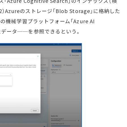
ure Cognitive Search」のインデックス（検
zureのストレージ「Blob Storage」に格納した
ftの機械学習プラットフォーム「Azure AI
ドしたデータ──を参照できるという。