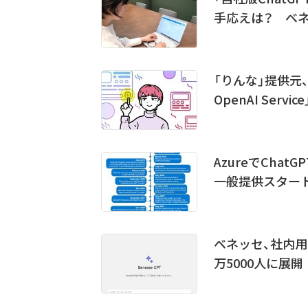
手応えは？ ベ
「りんな」提供元、
OpenAI Servic
AzureでChatG
一般提供スター
ベネッセ、社内用チ
万5000人に展開