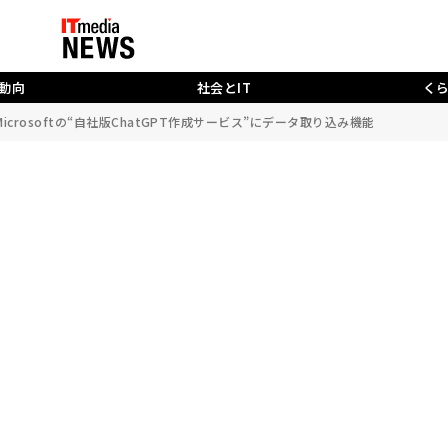
動向
社会とIT
く
icrosoftの“自社版ChatGPT作成サービス”にデータ取り込み機能