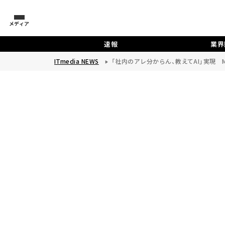
メディア
速報
業界
ITmedia NEWS
「社内のアレ分からん、教えてAI」実現 M