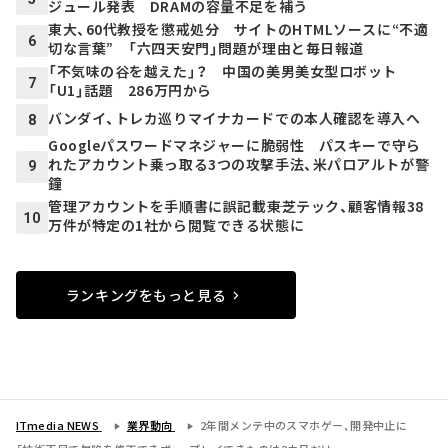
ジュール発表 DRAMの容量不足を補う
東大、60代教授を懲戒処分 サイトのHTMLソースに“不適
6
切な言葉” 「六四天安門」問題が理由と毎日報道
「不気味の谷を越えた」？ 中国の美男美女型ロボット
7
「U1」話題 286万円から
バンダイ、トレカ巡りマイナカードでの本人確認を導入へ
8
Googleパスワードマネジャーに脆弱性 パスキーで守ら
れたアカウント乗っ取る3つの攻撃手法、米パロアルトが警
9
鐘
管理アカウントを手順書に誤記載――東芝テック、顧客情報38
10
万件が特定の1社から閲覧できる状態に
ランキングをもっと見る
ITmedia NEWS
業界動向
2年間メンテ中のスマホゲー、開発中止に