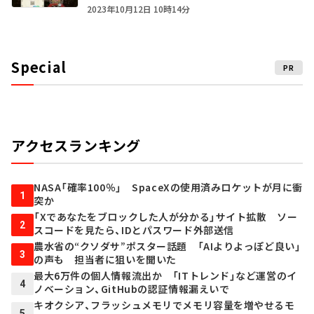
2023年10月12日 10時14分
Special
PR
アクセスランキング
NASA「確率100％」 SpaceXの使用済みロケットが月に衝
1
突か
「Xであなたをブロックした人が分かる」サイト拡散 ソー
2
スコードを見たら、IDとパスワード外部送信
農水省の“クソダサ”ポスター話題 「AIよりよっぽど良い」
3
の声も 担当者に狙いを聞いた
最大6万件の個人情報流出か 「ITトレンド」など運営のイ
4
ノベーション、GitHubの認証情報漏えいで
キオクシア、フラッシュメモリでメモリ容量を増やせるモ
5