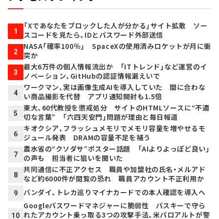
「Xであなたをブロックした人が分かる」サイト拡散 ソー
1
スコードを見たら、IDとパスワード外部送信
NASA「確率100％」 SpaceXの使用済みロケットが月に衝
2
突か
最大6万件の個人情報流出か 「ITトレンド」など運営のイ
3
ノベーション、GitHubの認証情報漏えいで
ワークマン、実は画像生成AIを導入していた 間に合わな
4
い商品撮影を代替 アプリ通知開封も1.5倍
東大、60代教授を懲戒処分 サイトのHTMLソースに“不適
5
切な言葉” 「六四天安門」問題が理由と毎日報道
キオクシア、フラッシュメモリでメモリ容量を増やせるモ
6
ジュール発表 DRAMの容量不足を補う
農水省の“クソダサ”ポスター話題 「AIよりよっぽど良い」
7
の声も 担当者に狙いを聞いた
共同通信に不正アクセス 職員や加盟社の氏名・メルアド
8
など約6000件が閲覧の恐れ 職員アカウント不正利用か
バンダイ、トレカ巡りマイナカードでの本人確認を導入へ
9
Googleパスワードマネジャーに脆弱性 パスキーで守ら
れたアカウント乗っ取る3つの攻撃手法、米パロアルトが警
10