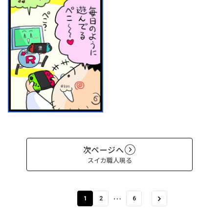
次ページへ
スイカ職人現る
…
1
2
6