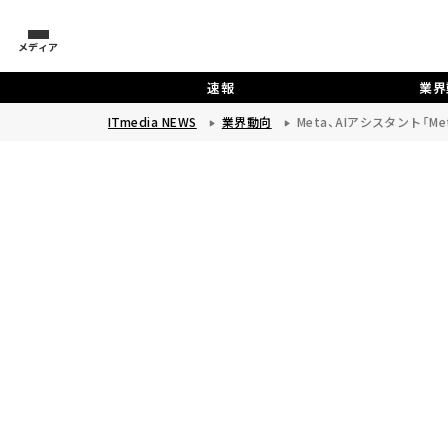
メディア
速報
業界
ITmedia NEWS
業界動向
Meta、AIアシスタント「Met