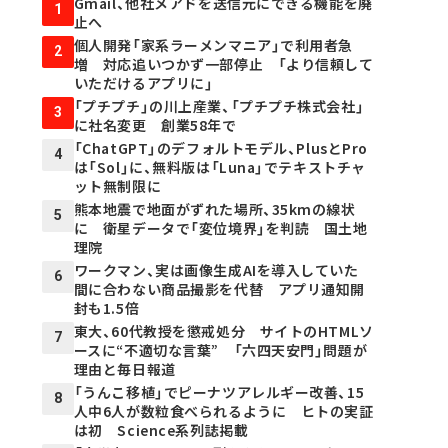
Gmail、他社メアドを送信元にできる機能を廃
1
止へ
個人開発「家系ラーメンマニア」で利用者急
2
増 対応追いつかず一部停止 「より信頼して
いただけるアプリに」
「プチプチ」の川上産業、「プチプチ株式会社」
3
に社名変更 創業58年で
「ChatGPT」のデフォルトモデル、PlusとPro
4
は「Sol」に、無料版は「Luna」でテキストチャ
ット無制限に
熊本地震で地面がずれた場所、35kmの線状
5
に 衛星データで「変位境界」を判読 国土地
理院
ワークマン、実は画像生成AIを導入していた
6
間に合わない商品撮影を代替 アプリ通知開
封も1.5倍
東大、60代教授を懲戒処分 サイトのHTMLソ
7
ースに“不適切な言葉” 「六四天安門」問題が
理由と毎日報道
「うんこ移植」でピーナツアレルギー改善、15
8
人中6人が数粒食べられるように ヒトの実証
は初 Science系列誌掲載