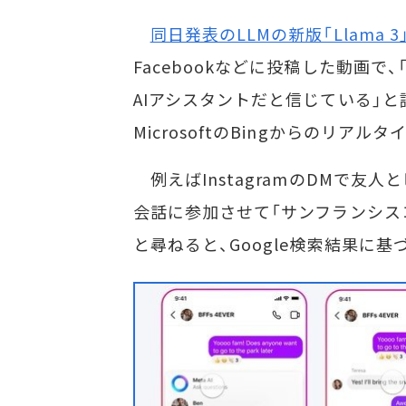
同日発表のLLMの新版「Llama 3
Facebookなどに投稿した動画で、
AIアシスタントだと信じている」と語っ
MicrosoftのBingからのリ
例えばInstagramのDMで友人
会話に参加させて「サンフランシス
と尋ねると、Google検索結果に