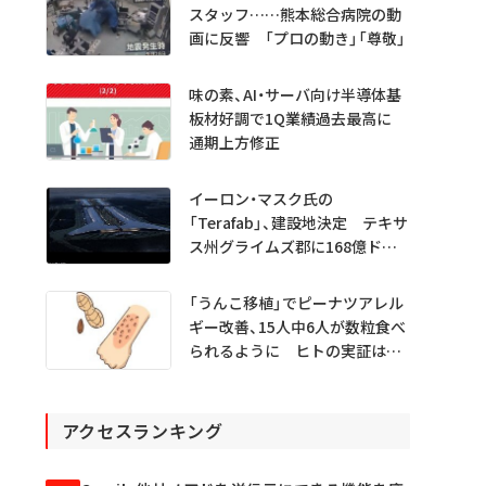
スタッフ……熊本総合病院の動
画に反響 「プロの動き」「尊敬」
味の素、AI・サーバ向け半導体基
板材好調で1Q業績過去最高に
通期上方修正
イーロン・マスク氏の
「Terafab」、建設地決定 テキサ
ス州グライムズ郡に168億ドル
投資
「うんこ移植」でピーナツアレル
ギー改善、15人中6人が数粒食べ
られるように ヒトの実証は
初 Science系列誌掲載
アクセスランキング