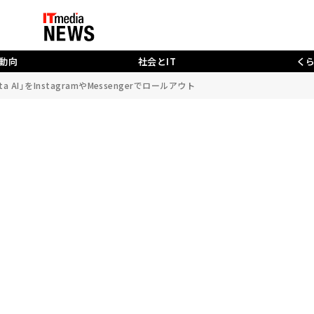
動向
社会とIT
く
a AI」をInstagramやMessengerでロールアウト