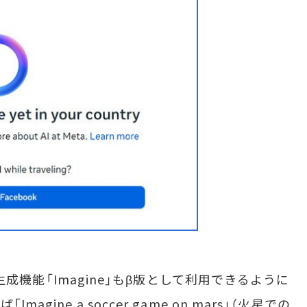
画像生成機能「Imagine」もβ版として利用できるように
gine a soccer game on mars」（火星での