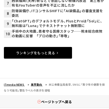
西鉄福岡（天神）駅などで意図しない駅構内放送 第三者が
7
有名YouTuberの音声を不正に流したか
防衛装備庁、ITコンサルSHIFTに「AI装備品」の審査支援を
8
委託
「ChatGPT」のデフォルトモデル、PlusとProは「Sol」に、
9
無料版は「Luna」でテキストチャット無制限に
手術中の大地震、患者守る医療スタッフ……熊本総合病院
10
の動画に反響 「プロの動き」「尊敬」
ランキングをもっと見る
ITmedia NEWS
業界動向
米公衆衛生局長官、SNSに「青少年の健康を損
なう可能性」警告ラベルの表示を提唱
ページトップへ戻る