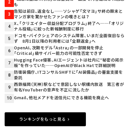
2
も
告知は前日、返金なし──ソシャゲ「文マヨ」サ終の顛末と
3
マンガ家を驚かせたファンの嘆きとは？
X、「クリエイター収益分配プログラム」終了へ──「オリジ
4
ナル投稿」に絞った新報酬制度に移行
ドコモ・バイクシェアのシステム障害、いまだ全面復旧なら
5
ず 8月1日以降の利用者には「全額返金」へ
OpenAI、次期モデル「Astra」の一部開発を停止
6
「Critical」級サイバー能力の可能性否定できず
Hugging Face侵害、AIエージェントは社内に“秘密の掲示
7
板”を作っていた──OpenAIがBlack Hatで詳細説明
防衛装備庁、ITコンサルSHIFTに「AI装備品」の審査支援を
8
委託
西鉄福岡（天神）駅などで意図しない駅構内放送 第三者が
9
有名YouTuberの音声を不正に流したか
Gmail、他社メアドを送信元にできる機能を廃止へ
10
ランキングをもっと見る