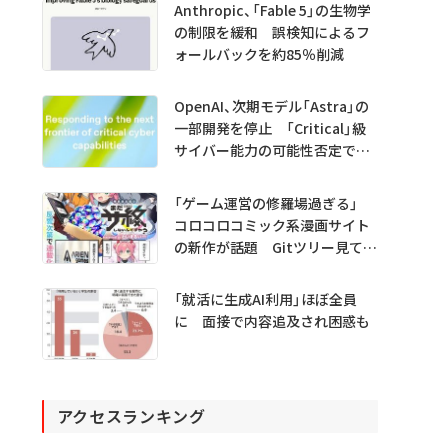
Anthropic、「Fable 5」の生物学
の制限を緩和 誤検知によるフ
ォールバックを約85％削減
OpenAI、次期モデル「Astra」の
一部開発を停止 「Critical」級
サイバー能力の可能性否定でき
ず
「ゲーム運営の修羅場過ぎる」
コロコロコミック系漫画サイト
の新作が話題 Gitツリー見てガ
チャ不具合の犯人探し
「就活に生成AI利用」ほぼ全員
に 面接で内容追及され困惑も
アクセスランキング