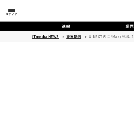
メディア
速報
業界
ITmedia NEWS
業界動向
U-NEXT内に「Max」登