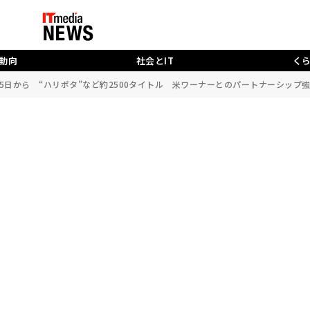
動向
社会とIT
く
場、25日から “ハリポタ”など約2500タイトル 米ワーナーとのパートナーシップ