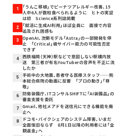
「うんこ移植」でピーナツアレルギー改善、15
1
人中6人が数粒食べられるように ヒトの実証
は初 Science系列誌掲載
「就活に生成AI利用」ほぼ全員に 面接で内容
2
追及され困惑も
OpenAI、次期モデル「Astra」の一部開発を停
3
止 「Critical」級サイバー能力の可能性否定
できず
西鉄福岡（天神）駅などで意図しない駅構内放
4
送 第三者が有名YouTuberの音声を不正に流
したか
手術中の大地震、患者守る医療スタッフ……熊
5
本総合病院の動画に反響 「プロの動き」「尊
敬」
防衛装備庁、ITコンサルSHIFTに「AI装備品」の
6
審査支援を委託
Gmail、他社メアドを送信元にできる機能を廃
7
止へ
ドコモ・バイクシェアのシステム障害、いまだ
8
全面復旧ならず 8月1日以降の利用者には「全
額返金」へ