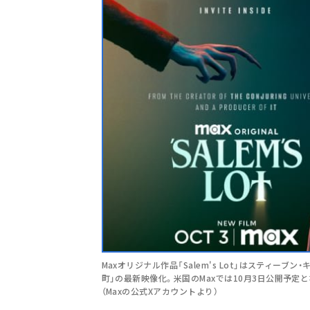
Maxオリジナル作品「Salem's Lot」はスティーブン
町」の最新映像化。米国のMaxでは10月3日公開予定
（Maxの公式Xアカウントより）