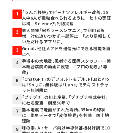
「うんこ移植」でピーナツアレルギー改善、15
1
人中6人が数粒食べられるように ヒトの実証
は初 Science系列誌掲載
個人開発「家系ラーメンマニア」で利用者急
2
増 対応追いつかず一部停止 「より信頼して
いただけるアプリに」
Gmail、他社メアドを送信元にできる機能を廃
3
止へ
手術中の大地震、患者守る医療スタッフ……熊
4
本総合病院の動画に反響 「プロの動き」「尊
敬」
「ChatGPT」のデフォルトモデル、PlusとPro
5
は「Sol」に、無料版は「Luna」でテキストチャ
ット無制限に
「プチプチ」の川上産業、「プチプチ株式会社」
6
に社名変更 創業58年で
熊本地震で地面がずれた場所、35kmの線状
7
に 衛星データで「変位境界」を判読 国土地
理院
味の素、AI・サーバ向け半導体基板材好調で1Q
8