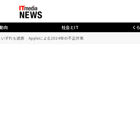
動向
社会とIT
く
出、いずれも遮断 Appleによる2024年の不正対策