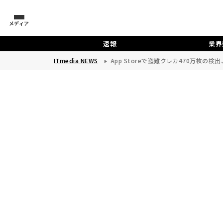
メディア
速報
業界
ITmedia NEWS
App Storeで盗難クレカ470万枚の検