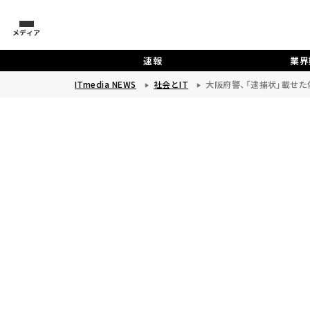
メディア
速報
業界
ITmedia NEWS
社会とIT
大阪府警、「逮捕状」載せ