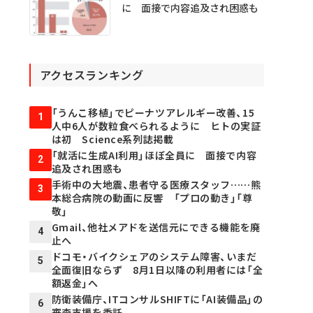
に 面接で内容追及され困惑も
アクセスランキング
「うんこ移植」でピーナツアレルギー改善、15
1
人中6人が数粒食べられるように ヒトの実証
は初 Science系列誌掲載
「就活に生成AI利用」ほぼ全員に 面接で内容
2
追及され困惑も
手術中の大地震、患者守る医療スタッフ……熊
3
本総合病院の動画に反響 「プロの動き」「尊
敬」
Gmail、他社メアドを送信元にできる機能を廃
4
止へ
ドコモ・バイクシェアのシステム障害、いまだ
5
全面復旧ならず 8月1日以降の利用者には「全
額返金」へ
防衛装備庁、ITコンサルSHIFTに「AI装備品」の
6
審査支援を委託