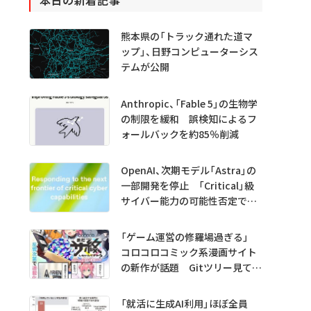
本日の新着記事
熊本県の「トラック通れた道マ
ップ」、日野コンピューターシス
テムが公開
Anthropic、「Fable 5」の生物学
の制限を緩和 誤検知によるフ
ォールバックを約85％削減
OpenAI、次期モデル「Astra」の
一部開発を停止 「Critical」級
サイバー能力の可能性否定でき
ず
「ゲーム運営の修羅場過ぎる」
コロコロコミック系漫画サイト
の新作が話題 Gitツリー見てガ
チャ不具合の犯人探し
「就活に生成AI利用」ほぼ全員