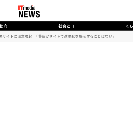
動向
社会とIT
く
た偽サイトに注意喚起 「警察がサイトで逮捕状を提示することはない」