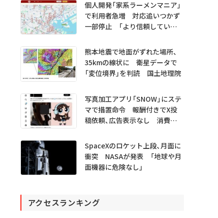
プレビュー公開
個人開発「家系ラーメンマニア」
で利用者急増 対応追いつかず
一部停止 「より信頼していた
だけるアプリに」
熊本地震で地面がずれた場所、
35kmの線状に 衛星データで
「変位境界」を判読 国土地理院
写真加工アプリ「SNOW」にステ
マで措置命令 報酬付きでX投
稿依頼、広告表示なし 消費者
庁
SpaceXのロケット上段、月面に
衝突 NASAが発表 「地球や月
面機器に危険なし」
アクセスランキング