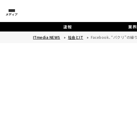
メディア
速報
業界
ITmedia NEWS
社会とIT
Facebook、“パクリ”