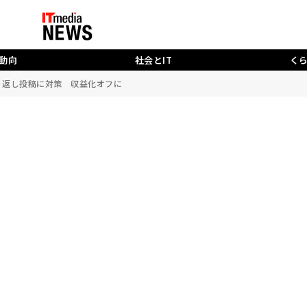
動向
社会とIT
く
の繰り返し投稿に対策 収益化オフに