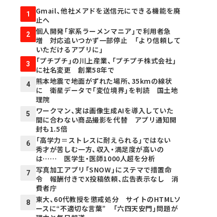
Gmail、他社メアドを送信元にできる機能を廃
1
止へ
個人開発「家系ラーメンマニア」で利用者急
2
増 対応追いつかず一部停止 「より信頼して
いただけるアプリに」
「プチプチ」の川上産業、「プチプチ株式会社」
3
に社名変更 創業58年で
熊本地震で地面がずれた場所、35kmの線状
4
に 衛星データで「変位境界」を判読 国土地
理院
ワークマン、実は画像生成AIを導入していた
5
間に合わない商品撮影を代替 アプリ通知開
封も1.5倍
「高学力＝ストレスに耐えられる」ではない
6
秀才が苦しむ一方、収入・満足度が高いの
は…… 医学生・医師1000人超を分析
写真加工アプリ「SNOW」にステマで措置命
7
令 報酬付きでX投稿依頼、広告表示なし 消
費者庁
東大、60代教授を懲戒処分 サイトのHTMLソ
8
ースに“不適切な言葉” 「六四天安門」問題が