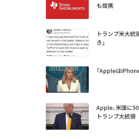
も提携
トランプ米大統領、
き」
「AppleはiP
Apple、米国
トランプ大統領