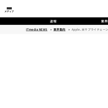
メディア
速報
業界
ITmedia NEWS
業界動向
Apple、米サプライチェ