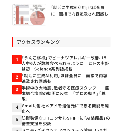
「就活に生成AI利用」ほぼ全員
に 面接で内容追及され困惑も
アクセスランキング
「うんこ移植」でピーナツアレルギー改善、15
1
人中6人が数粒食べられるように ヒトの実証
は初 Science系列誌掲載
「就活に生成AI利用」ほぼ全員に 面接で内容
2
追及され困惑も
手術中の大地震、患者守る医療スタッフ……熊
3
本総合病院の動画に反響 「プロの動き」「尊
敬」
Gmail、他社メアドを送信元にできる機能を廃
4
止へ
防衛装備庁、ITコンサルSHIFTに「AI装備品」の
5
審査支援を委託
ドコモ・バイクシェアのシステム障害、いまだ