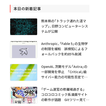
本日の新着記事
熊本県の「トラック通れた道マ
ップ」、日野コンピューターシス
テムが公開
Anthropic、「Fable 5」の生物学
の制限を緩和 誤検知によるフ
ォールバックを約85％削減
OpenAI、次期モデル「Astra」の
一部開発を停止 「Critical」級
サイバー能力の可能性否定でき
ず
「ゲーム運営の修羅場過ぎる」
コロコロコミック系漫画サイト
の新作が話題 Gitツリー見てガ
チャ不具合の犯人探し