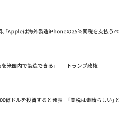
「Appleは海外製造iPhoneの25％関税を支払うべ
honeを米国内で製造できる」──トランプ政権
に5000億ドルを投資すると発表 「関税は素晴らしい」と