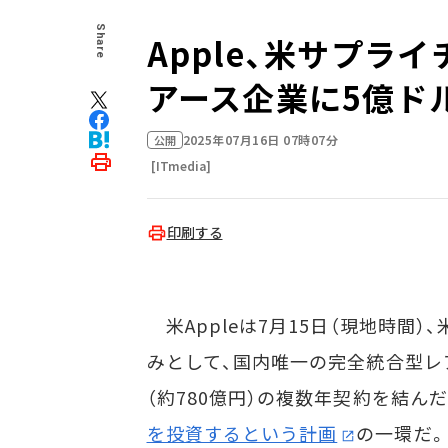
Share
Apple、米サプラ
アース企業に5億ド
2025年07月16日 07時07分
公開
[ITmedia]
印刷する
米Appleは7月15日（現地時間
みとして、国内唯一の完全統合型レアア
（約780億円）の複数年契約を結ん
を投資するという計画
の一環だ。