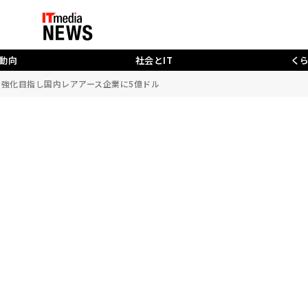
動向
社会とIT
く
ーン強化目指し国内レアアース企業に5億ドル