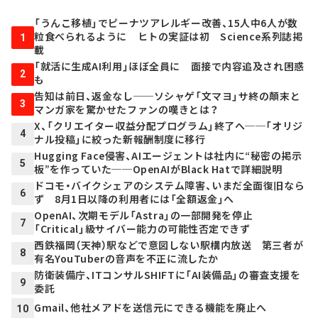
「うんこ移植」でピーナツアレルギー改善、15人中6人が数
粒食べられるように ヒトの実証は初 Science系列誌掲
1
載
「就活に生成AI利用」ほぼ全員に 面接で内容追及され困惑
2
も
告知は前日、返金なし──ソシャゲ「文マヨ」サ終の顛末と
3
マンガ家を驚かせたファンの嘆きとは？
X、「クリエイター収益分配プログラム」終了へ──「オリジ
4
ナル投稿」に絞った新報酬制度に移行
Hugging Face侵害、AIエージェントは社内に“秘密の掲示
5
板”を作っていた──OpenAIがBlack Hatで詳細説明
ドコモ・バイクシェアのシステム障害、いまだ全面復旧なら
6
ず 8月1日以降の利用者には「全額返金」へ
OpenAI、次期モデル「Astra」の一部開発を停止
7
「Critical」級サイバー能力の可能性否定できず
西鉄福岡（天神）駅などで意図しない駅構内放送 第三者が
8
有名YouTuberの音声を不正に流したか
防衛装備庁、ITコンサルSHIFTに「AI装備品」の審査支援を
9
委託
Gmail、他社メアドを送信元にできる機能を廃止へ
10