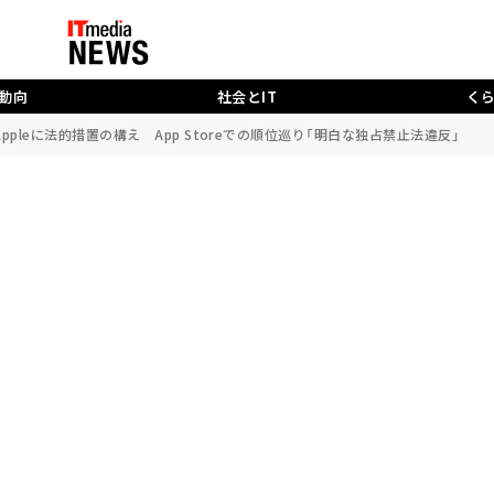
動向
社会とIT
く
Appleに法的措置の構え App Storeでの順位巡り「明白な独占禁止法違反」