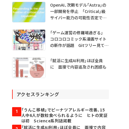
OpenAI、次期モデル「Astra」の
一部開発を停止 「Critical」級
サイバー能力の可能性否定でき
ず
「ゲーム運営の修羅場過ぎる」
コロコロコミック系漫画サイト
の新作が話題 Gitツリー見てガ
チャ不具合の犯人探し
「就活に生成AI利用」ほぼ全員
に 面接で内容追及され困惑も
アクセスランキング
「うんこ移植」でピーナツアレルギー改善、15
1
人中6人が数粒食べられるように ヒトの実証
は初 Science系列誌掲載
「就活に生成AI利用」ほぼ全員に 面接で内容