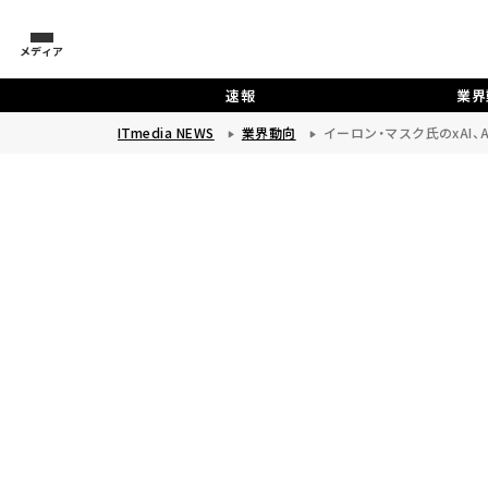
メディア
速報
業界
ITmedia NEWS
業界動向
イーロン・マスク氏のxAI、