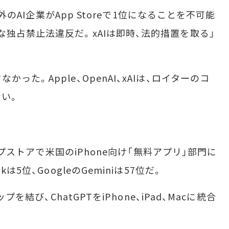
外のAI企業がApp Storeで1位になることを不可能
独占禁止法違反だ。xAIは即時、法的措置を取る」
た。Apple、OpenAI、xAIは、ロイターのコ
い。
ップストアで米国のiPhone向け「無料アプリ」部門に
は5位、GoogleのGeminiは57位だ。
を結び、ChatGPTをiPhone、iPad、Macに統合