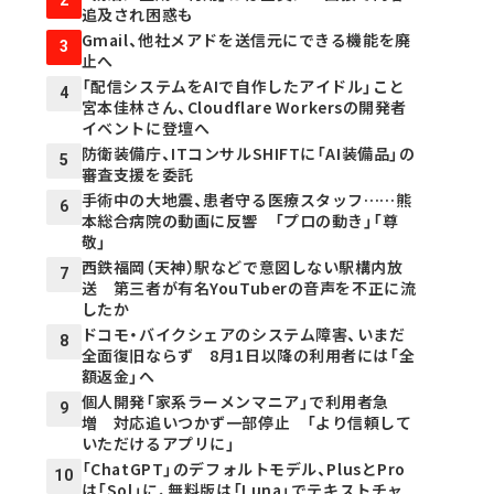
2
追及され困惑も
Gmail、他社メアドを送信元にできる機能を廃
3
止へ
「配信システムをAIで自作したアイドル」こと
4
宮本佳林さん、Cloudflare Workersの開発者
イベントに登壇へ
防衛装備庁、ITコンサルSHIFTに「AI装備品」の
5
審査支援を委託
手術中の大地震、患者守る医療スタッフ……熊
6
本総合病院の動画に反響 「プロの動き」「尊
敬」
西鉄福岡（天神）駅などで意図しない駅構内放
7
送 第三者が有名YouTuberの音声を不正に流
したか
ドコモ・バイクシェアのシステム障害、いまだ
8
全面復旧ならず 8月1日以降の利用者には「全
額返金」へ
個人開発「家系ラーメンマニア」で利用者急
9
増 対応追いつかず一部停止 「より信頼して
いただけるアプリに」
「ChatGPT」のデフォルトモデル、PlusとPro
10
は「Sol」に、無料版は「Luna」でテキストチャ