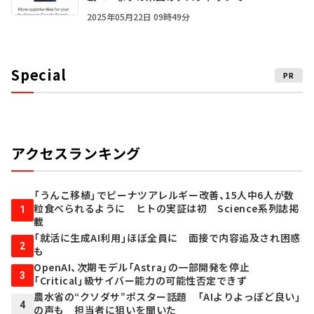
2025年05月22日 09時49分
Special
PR
アクセスランキング
「うんこ移植」でピーナツアレルギー改善、15人中6人が数
粒食べられるように ヒトの実証は初 Science系列誌掲
1
載
「就活に生成AI利用」ほぼ全員に 面接で内容追及され困惑
2
も
OpenAI、次期モデル「Astra」の一部開発を停止
3
「Critical」級サイバー能力の可能性否定できず
農水省の“クソダサ”ポスター話題 「AIよりよっぽど良い」
4
の声も 担当者に狙いを聞いた