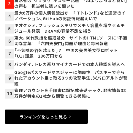
農水省の“クソダサ”ポスター話題 「AIよりよっぽど良い」
3
の声も 担当者に狙いを聞いた
最大6万件の個人情報流出か 「ITトレンド」など運営のイ
4
ノベーション、GitHubの認証情報漏えいで
キオクシア、フラッシュメモリでメモリ容量を増やせるモ
5
ジュール発表 DRAMの容量不足を補う
東大、60代教授を懲戒処分 サイトのHTMLソースに“不適
6
切な言葉” 「六四天安門」問題が理由と毎日報道
「不気味の谷を越えた」？ 中国の美男美女型ロボット
7
「U1」話題 286万円から
バンダイ、トレカ巡りマイナカードでの本人確認を導入へ
8
Googleパスワードマネジャーに脆弱性 パスキーで守ら
れたアカウント乗っ取る3つの攻撃手法、米パロアルトが警
9
鐘
管理アカウントを手順書に誤記載――東芝テック、顧客情報38
10
万件が特定の1社から閲覧できる状態に
ランキングをもっと見る