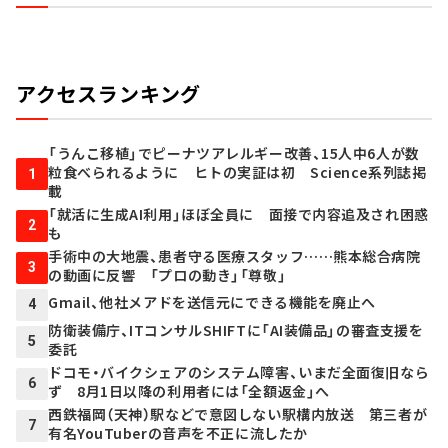
アクセスランキング
「うんこ移植」でピーナツアレルギー改善、15人中6人が数
粒食べられるように ヒトの実証は初 Science系列誌掲
1
載
「就活に生成AI利用」ほぼ全員に 面接で内容追及され困惑
2
も
手術中の大地震、患者守る医療スタッフ……熊本総合病院
3
の動画に反響 「プロの動き」「尊敬」
Gmail、他社メアドを送信元にできる機能を廃止へ
4
防衛装備庁、ITコンサルSHIFTに「AI装備品」の審査支援を
5
委託
ドコモ・バイクシェアのシステム障害、いまだ全面復旧なら
6
ず 8月1日以降の利用者には「全額返金」へ
西鉄福岡（天神）駅などで意図しない駅構内放送 第三者が
7
有名YouTuberの音声を不正に流したか