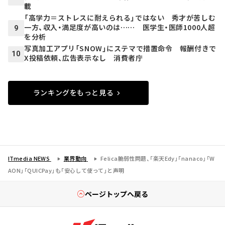
載
「高学力＝ストレスに耐えられる」ではない 秀才が苦しむ
一方、収入・満足度が高いのは…… 医学生・医師1000人超
9
を分析
写真加工アプリ「SNOW」にステマで措置命令 報酬付きで
10
X投稿依頼、広告表示なし 消費者庁
ランキングをもっと見る
ITmedia NEWS
業界動向
Felica脆弱性問題、「楽天Edy」「nanaco」「W
AON」「QUICPay」も「安心して使って」と声明
ページトップへ戻る