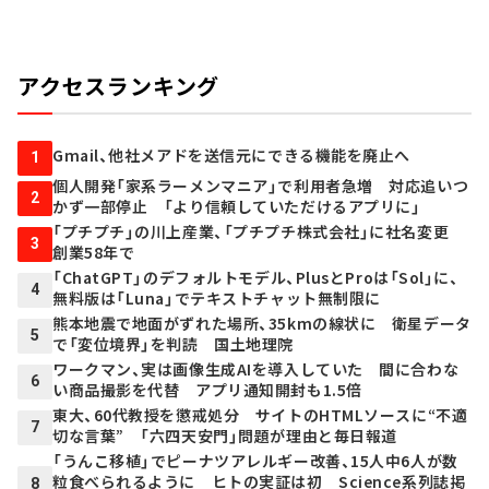
アクセスランキング
Gmail、他社メアドを送信元にできる機能を廃止へ
1
個人開発「家系ラーメンマニア」で利用者急増 対応追いつ
2
かず一部停止 「より信頼していただけるアプリに」
「プチプチ」の川上産業、「プチプチ株式会社」に社名変更
3
創業58年で
「ChatGPT」のデフォルトモデル、PlusとProは「Sol」に、
4
無料版は「Luna」でテキストチャット無制限に
熊本地震で地面がずれた場所、35kmの線状に 衛星データ
5
で「変位境界」を判読 国土地理院
ワークマン、実は画像生成AIを導入していた 間に合わな
6
い商品撮影を代替 アプリ通知開封も1.5倍
東大、60代教授を懲戒処分 サイトのHTMLソースに“不適
7
切な言葉” 「六四天安門」問題が理由と毎日報道
「うんこ移植」でピーナツアレルギー改善、15人中6人が数
粒食べられるように ヒトの実証は初 Science系列誌掲
8