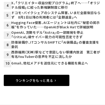
X、「クリエイター収益分配プログラム」終了へ──「オリジ
4
ナル投稿」に絞った新報酬制度に移行
ドコモ・バイクシェアのシステム障害、いまだ全面復旧なら
5
ず 8月1日以降の利用者には「全額返金」へ
Hugging Face侵害、AIエージェントは社内に“秘密の掲示
6
板”を作っていた──OpenAIがBlack Hatで詳細説明
OpenAI、次期モデル「Astra」の一部開発を停止
7
「Critical」級サイバー能力の可能性否定できず
防衛装備庁、ITコンサルSHIFTに「AI装備品」の審査支援を
8
委託
西鉄福岡（天神）駅などで意図しない駅構内放送 第三者が
9
有名YouTuberの音声を不正に流したか
Gmail、他社メアドを送信元にできる機能を廃止へ
10
ランキングをもっと見る