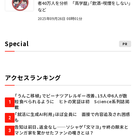
者40万人を分析 「高学歴」「飲酒・喫煙をしない」
など
2025年09月26日 08時01分
Special
PR
アクセスランキング
「うんこ移植」でピーナツアレルギー改善、15人中6人が数
粒食べられるように ヒトの実証は初 Science系列誌掲
1
載
「就活に生成AI利用」ほぼ全員に 面接で内容追及され困惑
2
も
告知は前日、返金なし──ソシャゲ「文マヨ」サ終の顛末と
3
マンガ家を驚かせたファンの嘆きとは？