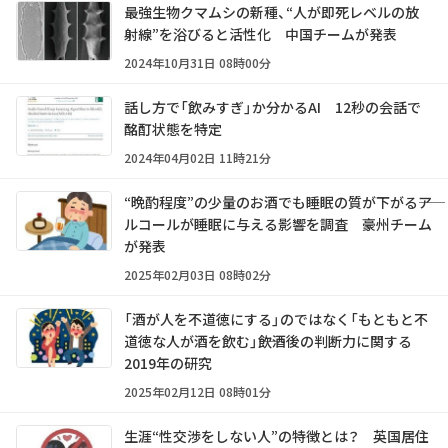
最強生物クマムシの新種、“人が即死レベルの放
射線”を浴びると活性化 中国チームが発表
2024年10月31日 08時00分
話し方で「飲みすぎ」か分かるAI 12秒の会話で
酩酊状態を特定
2024年04月02日 11時21分
“晩酌程度”の少量のお酒でも睡眠の質が下がる――ア
ルコールが睡眠に与える影響を調査 豪州チーム
が発表
2025年02月03日 08時02分
「酒が人を不道徳にする」のではなく「もともと不
道徳な人が酒を飲む」――飲酒後の判断力に関する
2019年の研究
2025年02月12日 08時01分
生涯“性交渉をしない人”の特徴とは？ 英国居住