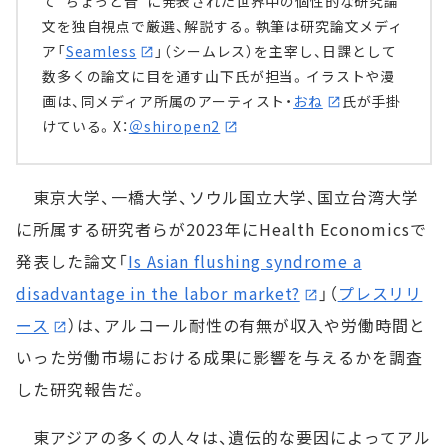
て“ちょっと昔”に発表された世界中の個性的な研究論
文を独自視点で厳選、解説する。執筆は研究論文メディ
ア「
Seamless
」（シームレス）を主宰し、日課として
数多くの論文に目を通す山下氏が担当。イラストや漫
画は、同メディア所属のアーティスト・
おね
氏が手掛
けている。X：
＠shiropen2
東京大学、一橋大学、ソウル国立大学、国立台湾大学
に所属する研究者らが2023年にHealth Economicsで
発表した論文「
Is Asian flushing syndrome a
disadvantage in the labor market?
」（
プレスリリ
ース
）は、アルコール耐性の有無が収入や労働時間と
いった労働市場における成果に影響を与えるかを調査
した研究報告だ。
東アジアの多くの人々は、遺伝的な要因によってアル