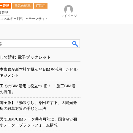
ー管理
電気自動車
IT活用
備管理
マイページ
エネルギー列島
テーマサイト
eek
ション総合展
して読む 電子ブックレット
ク
本郵政が新本社で挑んだ BIMを活用したビル
ネジメント
工でのBIM活用に役立つ1冊！ 「施工BIM活
の流儀」
電子版】「効果なし」を回避する、太陽光発
所の雑草対策の手順と工法
民でBIM/CIMデータ共有可能に、国交省が目
すデータープラットフォーム構想