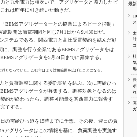
力と九州電力は相次いで、アグリゲータと協力したピ
最新
。これは昨年に引き続いた動きだ。
1
ス
BEMSアグリゲーターとの協業によるピーク抑制」
実施期間は節電期間と同じ7月1日から9月30日だ。
太
計
理システムである。関西電力と高圧受電契約を結んだ顧
コ
間に、調整を行う企業であるBEMSアグリゲータをは
社
EMSアグリゲータを5月24日までに募集する。
気
地
kW未満となっていた。2013年はより対象範囲を広げたことになる。
長
力と負荷調整に関する委託契約を結ぶ。次に需給ひっ
ボ
BEMSアグリゲータが募集する。調整対象となるのは
れ
の契約が終わったら、調整可能量を関西電力に報告す
高
に完了する。
ガ
日の需給ひっ迫を15時までに予想。その後、翌日の負
MSアグリゲータはこの情報を基に、負荷調整を実施す