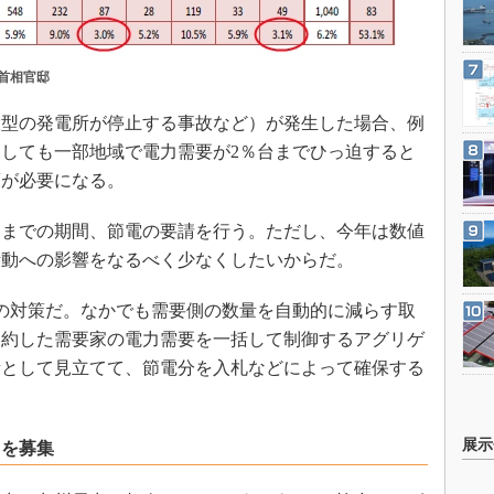
：首相官邸
型の発電所が停止する事故など）が発生した場合、例
しても一部地域で電力需要が2％台までひっ迫すると
策が必要になる。
0日までの期間、節電の要請を行う。ただし、今年は数値
活動への影響をなるべく少なくしたいからだ。
の対策だ。なかでも需要側の数量を自動的に減らす取
契約した需要家の電力需要を一括して制御するアグリゲ
量として見立てて、節電分を入札などによって確保する
展示
タを募集