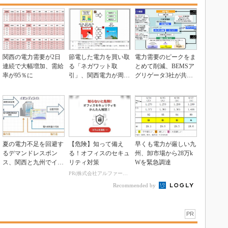
関西の電力需要が2日
節電した電力を買い取
電力需要のピークをま
連続で大幅増加、需給
る「ネガワット取
とめて削減、BEMSア
率が95％に
引」、関西電力が周辺
グリゲータ3社が共同
地域へ拡大
で新サービス
夏の電力不足を回避す
【危険】知って備え
早くも電力が厳しい九
るデマンドレスポン
る！オフィスのセキュ
州、卸市場から28万k
ス、関西と九州でイオ
リティ対策
Wを緊急調達
ンが開始
PR(株式会社アルファーテクノ)
Recommended by
PR