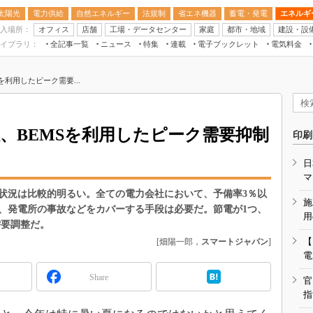
太陽光
電力供給
自然エネルギー
法規制
省エネ機器
蓄電・発電
エネルギ
入場所：
オフィス
店舗
工場・データセンター
家庭
都市・地域
建設・設
イブラリ：
全記事一覧
ニュース
特集
連載
電子ブックレット
電気料金
スマートエネルギーW
を利用したピーク需要...
住宅・都市イノベー
太陽光発電運用
新電力
、BEMSを利用したピーク需要抑制
印刷
電気料金ガイドブッ
日
空調特集
マ
BEMS
給状況は比較的明るい。全ての電力会社において、予備率3％以
施
、発電所の事故などをカバーする手段は必要だ。節電が1つ、
キーワード解説
用
需要調整だ。
【
[畑陽一郎，
スマートジャパン
]
電
Share
官
指