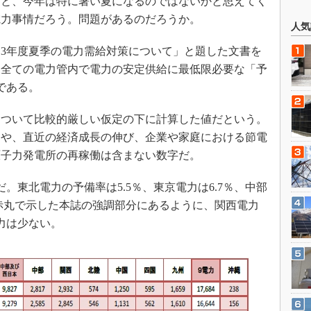
と、今年は特に暑い夏になるのではないかと思えてく
電力事情だろう。問題があるのだろうか。
人気
013年度夏季の電力需給対策について」と題した文書を
、全ての電力管内で電力の安定供給に最低限必要な「予
である。
ついて比較的厳しい仮定の下に計算した値だという。
スクや、直近の経済成長の伸び、企業や家庭における節電
原子力発電所の再稼働は含まない数字だ。
。東北電力の予備率は5.5％、東京電力は6.7％、中部
、赤丸で示した本誌の強調部分にあるように、関西電力
余力は少ない。