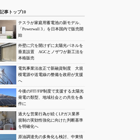
記事トップ10
テスラが家庭用蓄電池の新モデル、
「Powerwall 3」を日本国内で販売開
始
外壁に穴を開けずに太陽光パネルを
垂直設置 AGCとノザワが新工法を
本格販売
電気事業法改正で新融資制度 大規
模電源や送電線の整備を政府が支援
へ
今後のFIT/FIP制度で支援する太陽光
発電の類型、地域社会との共生を条
件に
過大な営業行為が続くLPガス業界
規制の実効性強化に向けた判断基準
を明確化へ
原油調達先の多角化も検討、中東情