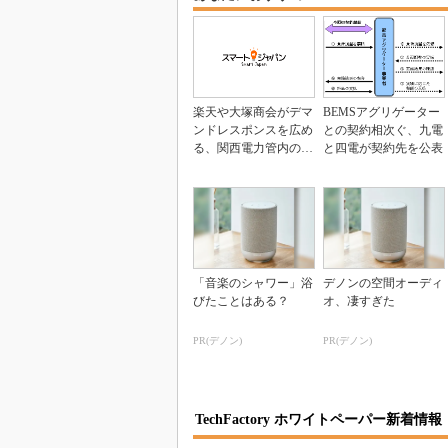
楽天や大塚商会がデマ
BEMSアグリゲーター
ンドレスポンスを広め
との契約相次ぐ、九電
る、関西電力管内の企
と四電が契約先を公表
業にBEMSを導入
「音楽のシャワー」浴
デノンの空間オーディ
びたことはある？
オ、凄すぎた
PR(デノン)
PR(デノン)
TechFactory ホワイトペーパー新着情報