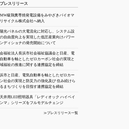
プレスリリース
0MW級鶏糞専焼発電設備をみやざきバイオマ
リサイクル株式会社へ納入
陽光パネルの大電流化に対応し、システム設
の自由度向上を実現した低圧産業向けパワー
ンディショナの発売開始について
会福祉法人長浜市社会福祉協議会と日産、電
自動車を軸としたゼロカーボン社会の実現と
域福祉の推進に関する連携協定を締結
浜市と日産、電気自動車を軸としたゼロカー
ン社会の実現と防災力の強化及び 住み続けら
るまちづくりを目指す連携協定を締結
天井用LED照明器具「レディオック ハイベイ
ンマ」シリーズをフルモデルチェンジ
≫プレスリリース一覧