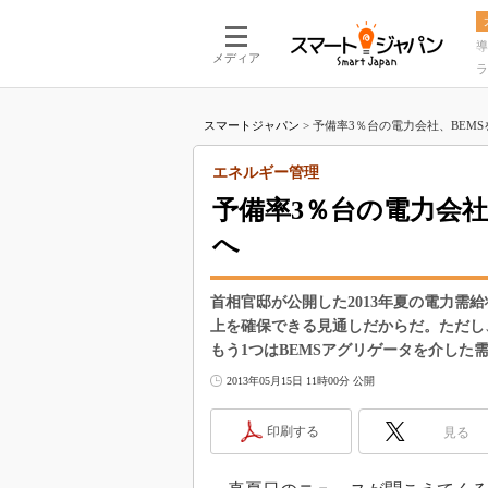
導
メディア
ラ
スマートジャパン
>
予備率3％台の電力会社、BEMS
エネルギー管理
予備率3％台の電力会社
へ
首相官邸が公開した2013年夏の電力需
上を確保できる見通しだからだ。ただし
もう1つはBEMSアグリゲータを介した
2013年05月15日 11時00分 公開
印刷する
見る