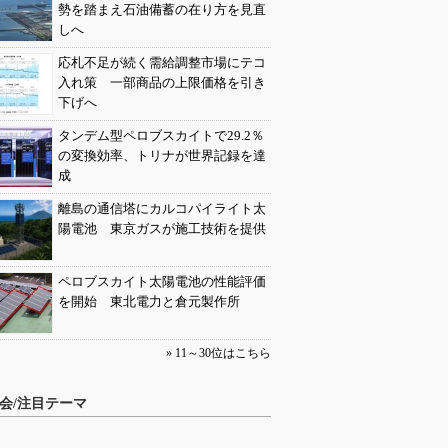
勢を踏まえ石油備蓄の在り方を見直
しへ
応札不足が続く需給調整市場にテコ
入れ策 一部商品の上限価格を引き
下げへ
タンデム型ペロブスカイトで29.2％
の変換効率、トリナが世界記録を達
成
離島の通信塔にカルコパイライト太
陽電池 東京ガスが施工技術を提供
ペロブスカイト太陽電池の性能評価
を開始 東北電力と倉元製作所
» 11～30位はこちら
会/注目テーマ