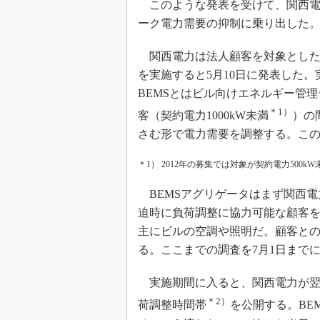
このような発表を受けて、関西電
ーク電力需要の抑制に乗り出した
関西電力は法人顧客を対象とした「
を実施すると5月10日に発表した。
BEMSとはビル向けエネルギー管
＊1）
客（契約電力1000kW未満
）の
さむ形で電力需要を調整する。このB
＊1） 2012年の募集では対象が契約電力500
BEMSアグリゲータはまず関西電
迫時に負荷調整に協力可能な顧客を
主にビルの空調や照明だ。顧客と
る。ここまでの調査を7月1日まで
実施期間に入ると、関西電力が翌
＊2）
荷調整時間帯
を公開する。BE