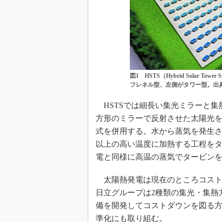
図1 HSTS（Hybrid Solar 
フレネル型、左側がタワー型。出
HSTSでは細長い集光ミラーと集
方形のミラーで反射させた太陽光を
式を併用する。水から蒸気を発生さ
以上の高い温度に加熱する工程を
電と同様に高温の蒸気でタービン
太陽熱発電は現在のところコスト
日立グループは2種類の集光・集熱
備を開発してコストダウンを図る
準化にも取り組む。