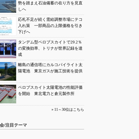
勢を踏まえ石油備蓄の在り方を見直
しへ
応札不足が続く需給調整市場にテコ
入れ策 一部商品の上限価格を引き
下げへ
タンデム型ペロブスカイトで29.2％
の変換効率、トリナが世界記録を達
成
離島の通信塔にカルコパイライト太
陽電池 東京ガスが施工技術を提供
ペロブスカイト太陽電池の性能評価
を開始 東北電力と倉元製作所
» 11～30位はこちら
会/注目テーマ