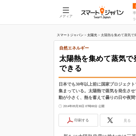
導
メディア
ラ
スマートジャパン
>
太陽光
>
太陽熱を集めて蒸気で発
自然エネルギー
太陽熱を集めて蒸気で
できる
日本でも30年以上前に国家プロジェク
集まっている。太陽熱で蒸気を発生させ
動が小さく、熱を蓄えて曇りの日や夜間で
2014年09月30日 07時00分 公開
印刷する
見る