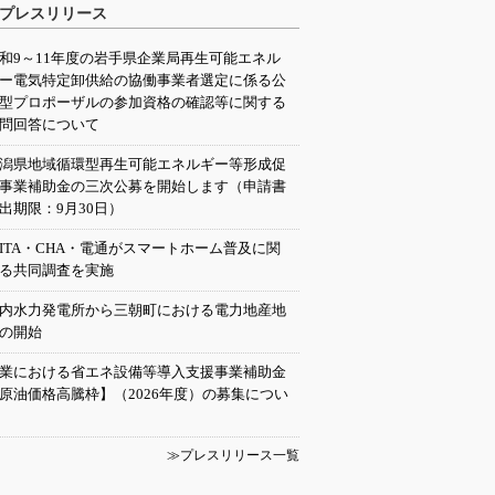
プレスリリース
和9～11年度の岩手県企業局再生可能エネル
ー電気特定卸供給の協働事業者選定に係る公
型プロポーザルの参加資格の確認等に関する
問回答について
潟県地域循環型再生可能エネルギー等形成促
事業補助金の三次公募を開始します（申請書
出期限：9月30日）
EITA・CHA・電通がスマートホーム普及に関
る共同調査を実施
内水力発電所から三朝町における電力地産地
の開始
業における省エネ設備等導入支援事業補助金
原油価格高騰枠】（2026年度）の募集につい
≫プレスリリース一覧