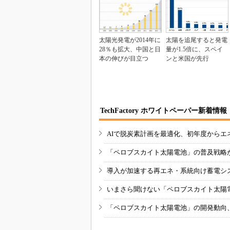
太陽光発電が2014年に
太陽を追尾すると発電
28％も拡大、中国と日
量が1.5倍に、スペイ
本の伸びが目立つ
ンと米国が先行
TechFactory ホワイトペーパー新着情報
AIで脱炭素計画を最適化、初年度からエ
「ペロブスカイト太陽電池」の普及戦略
導入が加速する再エネ・系統向け蓄電シ
いまさら聞けない「ペロブスカイト太陽
「ペロブスカイト太陽電池」の開発動向