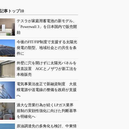
記事トップ10
テスラが家庭用蓄電池の新モデル、
「Powerwall 3」を日本国内で販売開
始
今後のFIT/FIP制度で支援する太陽光
発電の類型、地域社会との共生を条
件に
外壁に穴を開けずに太陽光パネルを
垂直設置 AGCとノザワが新工法を
本格販売
電気事業法改正で新融資制度 大規
模電源や送電線の整備を政府が支援
へ
過大な営業行為が続くLPガス業界
規制の実効性強化に向けた判断基準
を明確化へ
原油調達先の多角化も検討、中東情