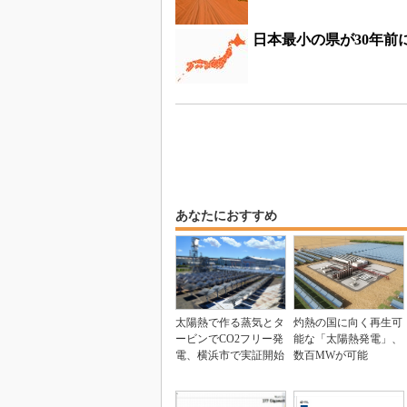
日本最小の県が30年
あなたにおすすめ
太陽熱で作る蒸気とタ
灼熱の国に向く再生可
ービンでCO2フリー発
能な「太陽熱発電」、
電、横浜市で実証開始
数百MWが可能