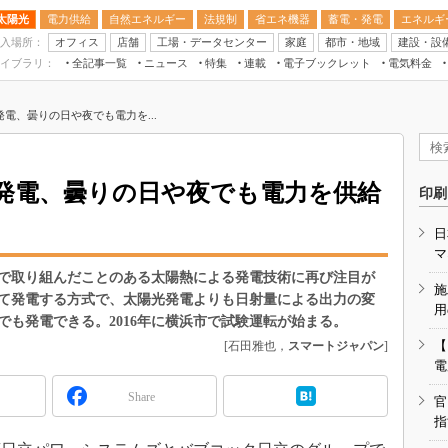
太陽光
電力供給
自然エネルギー
法規制
省エネ機器
蓄電・発電
エネルギ
入場所：
オフィス
店舗
工場・データセンター
家庭
都市・地域
建設・設
イブラリ：
全記事一覧
ニュース
特集
連載
電子ブックレット
電気料金
スマートエネルギーW
電、曇りの日や夜でも電力を...
住宅・都市イノベー
太陽光発電運用
新電力
発電、曇りの日や夜でも電力を供給
印刷
電気料金ガイドブッ
日
空調特集
マ
BEMS
トで取り組んだことのある太陽熱による発電技術に再び注目が
施
て発電する方式で、太陽光発電よりも日射量による出力の変
キーワード解説
用
も発電できる。2016年に横浜市で試験運転が始まる。
【
[石田雅也，
スマートジャパン
]
電
Share
官
指