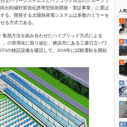
日立パワーシステムズとバブコック日立のグループで
O2排出削減対策強化誘導型技術開発・実証事業」に選ば
人気
開始する。開発する太陽熱発電システムは多数のミラーを
させる方式である。
・集熱方法を組み合わせたハイブリッド方式による
er System）」の実用化に取り組む。横浜市にある三菱日立パワ
TSの検証設備を建設して、2016年に試験運転を開始