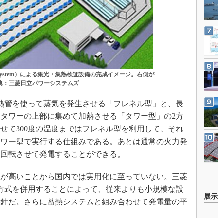
Tower System）による集光・集熱検証設備の完成イメージ。右側が
典：三菱日立パワーシステムズ
熱管を使って蒸気を発生させる「フレネル型」と、長
タワーの上部に集めて加熱させる「タワー型」の2方
せて300度の温度まではフレネル型を利用して、それ
タワー型で実行する仕組みである。あとは通常の火力発
を回転させて発電することができる。
が高いことから国内では実用化に至っていない。三菱
方式を併用することによって、従来よりも小規模な設
展示
方針だ。さらに蓄熱システムと組み合わせて発電量の平