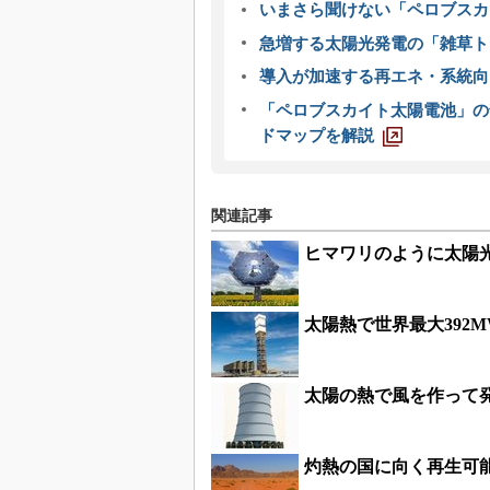
いまさら聞けない「ペロブスカ
急増する太陽光発電の「雑草ト
導入が加速する再エネ・系統
「ペロブスカイト太陽電池」の
ドマップを解説
関連記事
ヒマワリのように太陽
太陽熱で世界最大392
太陽の熱で風を作って発
灼熱の国に向く再生可