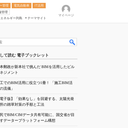
ー管理
電気自動車
IT活用
備管理
マイページ
エネルギー列島
テーマサイト
eek
ション総合展
して読む 電子ブックレット
ク
本郵政が新本社で挑んだ BIMを活用したビル
ネジメント
工でのBIM活用に役立つ1冊！ 「施工BIM活
の流儀」
電子版】「効果なし」を回避する、太陽光発
所の雑草対策の手順と工法
民でBIM/CIMデータ共有可能に、国交省が目
すデータープラットフォーム構想