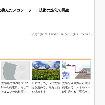
前に挑んだメガソーラー、技術の進化で再生
Copyright © ITmedia, Inc. All Rights Reserved.
太陽熱で世界最大392
ヒマワリのように太陽
太陽光や風力から潮流
MWの発電所、カリフ
光を集めて、電力と熱
発電まで、エネルギー
ォルニア州の砂漠で稼
を供給する
が持続する「環境未来
働
島」へ