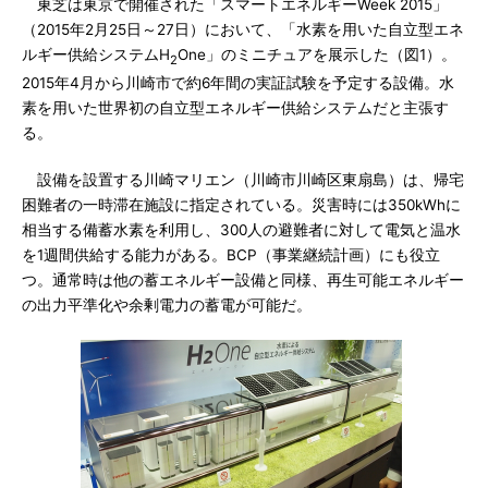
東芝は東京で開催された「スマートエネルギーWeek 2015」
（2015年2月25日～27日）において、「水素を用いた自立型エネ
ルギー供給システムH
One」のミニチュアを展示した（図1）。
2
2015年4月から川崎市で約6年間の実証試験を予定する設備。水
素を用いた世界初の自立型エネルギー供給システムだと主張す
る。
設備を設置する川崎マリエン（川崎市川崎区東扇島）は、帰宅
困難者の一時滞在施設に指定されている。災害時には350kWhに
相当する備蓄水素を利用し、300人の避難者に対して電気と温水
を1週間供給する能力がある。BCP（事業継続計画）にも役立
つ。通常時は他の蓄エネルギー設備と同様、再生可能エネルギー
の出力平準化や余剰電力の蓄電が可能だ。