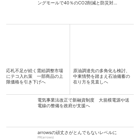
ングモールで40％のCO2削減と防災対...
応札不足が続く需給調整市場
原油調達先の多角化も検討、
にテコ入れ策 一部商品の上
中東情勢を踏まえ石油備蓄の
限価格を引き下げへ
在り方を見直しへ
電気事業法改正で新融資制度 大規模電源や送
電線の整備を政府が支援へ
arrowsの頑丈さがとんでもないレベルに
PR(arrows)