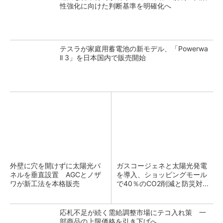
性強化に向けた判断基準を明確化へ
テスラが家庭用蓄電池の新モデル、「Powerwa
ll 3」を日本国内で販売開始
外壁に穴を開けずに太陽光パ
ガスコージェネと太陽光発電
ネルを垂直設置 AGCとノザ
を導入、ショッピングモール
ワが新工法を本格販売
で40％のCO2削減と防災対...
応札不足が続く需給調整市場にテコ入れ策 一
部商品の上限価格を引き下げへ