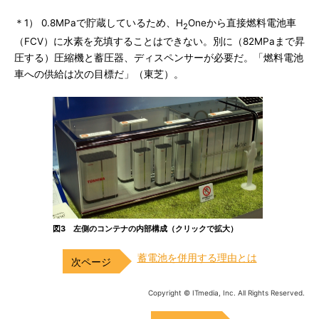
＊1） 0.8MPaで貯蔵しているため、H
Oneから直接燃料電池車
2
（FCV）に水素を充填することはできない。別に（82MPaまで昇
圧する）圧縮機と蓄圧器、ディスペンサーが必要だ。「燃料電池
車への供給は次の目標だ」（東芝）。
図3 左側のコンテナの内部構成（クリックで拡大）
蓄電池を併用する理由とは
Copyright © ITmedia, Inc. All Rights Reserved.