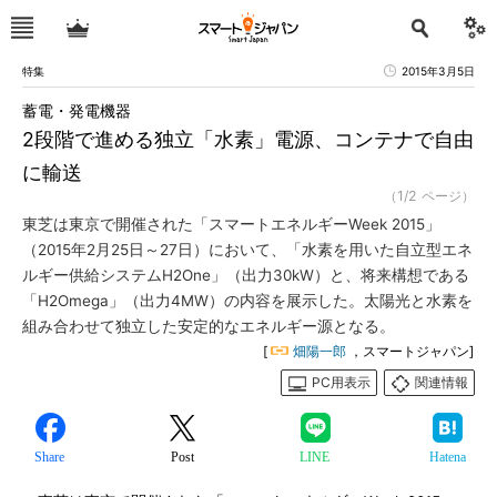
特集
2015年3月5日
蓄電・発電機器
2段階で進める独立「水素」電源、コンテナで自由
に輸送
（1/2 ページ）
東芝は東京で開催された「スマートエネルギーWeek 2015」
（2015年2月25日～27日）において、「水素を用いた自立型エネ
ルギー供給システムH2One」（出力30kW）と、将来構想である
「H2Omega」（出力4MW）の内容を展示した。太陽光と水素を
組み合わせて独立した安定的なエネルギー源となる。
[
畑陽一郎
，スマートジャパン]
PC用表示
関連情報
Share
Post
LINE
Hatena