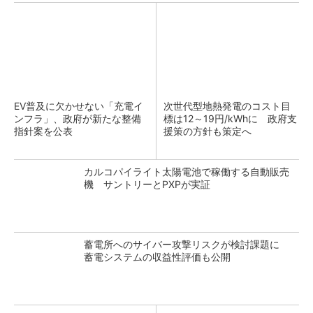
EV普及に欠かせない「充電イ
次世代型地熱発電のコスト目
ンフラ」、政府が新たな整備
標は12～19円/kWhに 政府支
指針案を公表
援策の方針も策定へ
カルコパイライト太陽電池で稼働する自動販売
機 サントリーとPXPが実証
蓄電所へのサイバー攻撃リスクが検討課題に
蓄電システムの収益性評価も公開