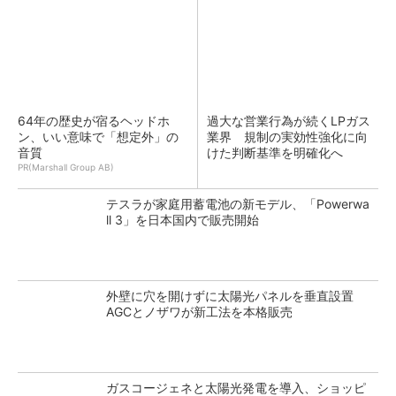
64年の歴史が宿るヘッドホ
過大な営業行為が続くLPガス
ン、いい意味で「想定外」の
業界 規制の実効性強化に向
音質
けた判断基準を明確化へ
PR(Marshall Group AB)
テスラが家庭用蓄電池の新モデル、「Powerwa
ll 3」を日本国内で販売開始
外壁に穴を開けずに太陽光パネルを垂直設置
AGCとノザワが新工法を本格販売
ガスコージェネと太陽光発電を導入、ショッピ