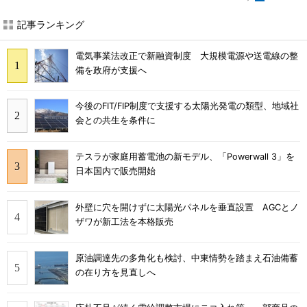
記事ランキング
電気事業法改正で新融資制度 大規模電源や送電線の整
備を政府が支援へ
今後のFIT/FIP制度で支援する太陽光発電の類型、地域社
会との共生を条件に
テスラが家庭用蓄電池の新モデル、「Powerwall 3」を
日本国内で販売開始
外壁に穴を開けずに太陽光パネルを垂直設置 AGCとノ
ザワが新工法を本格販売
原油調達先の多角化も検討、中東情勢を踏まえ石油備蓄
の在り方を見直しへ