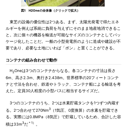
図1 H2Oneの全体像（クリックで拡大）
東芝の設備の優位性は2つある。まず、太陽光発電で得たエネ
ルギーを例えば系統に負荷を与えずにそのまま地産地消できるこ
と。次に個々の機器を輸送が可能なサイズのコンテナとしてパッ
ケージ化したことだ。一般の小型発電所のように造成や建設が不
要であり、必要な土地にいわば「ポン」と置くことができる。
コンテナの組み合わせで動作
H
Oneは3つのコンテナからなる。各コンテナの寸法は長さ
2
6m、高さ2.3m、奥行き2.438m。世界標準の20フィートコンテ
ナと寸法を合わせ、鉄道やトラック、コンテナ船による輸送を考
えた。定員30人程度の小型バスに相当するサイズだ。
3つのコンテナのうち、2つは水素貯蔵タンクを1つずつ内蔵す
3
る。2つ合わせて270Nm
（1気圧、0度換算）の水素を貯蔵でき
る。実際には0.8MPa（8気圧）で貯蔵しているため、合計した容
3
＊1）
積は33m
だ
。