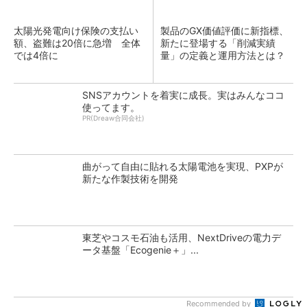
太陽光発電向け保険の支払い
製品のGX価値評価に新指標、
額、盗難は20倍に急増 全体
新たに登場する「削減実績
では4倍に
量」の定義と運用方法とは？
SNSアカウントを着実に成長。実はみんなココ
使ってます。
PR(Dreaw合同会社)
曲がって自由に貼れる太陽電池を実現、PXPが
新たな作製技術を開発
東芝やコスモ石油も活用、NextDriveの電力デ
ータ基盤「Ecogenie＋」...
Recommended by