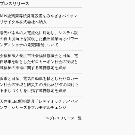
プレスリリース
0MW級鶏糞専焼発電設備をみやざきバイオマ
リサイクル株式会社へ納入
陽光パネルの大電流化に対応し、システム設
の自由度向上を実現した低圧産業向けパワー
ンディショナの発売開始について
会福祉法人長浜市社会福祉協議会と日産、電
自動車を軸としたゼロカーボン社会の実現と
域福祉の推進に関する連携協定を締結
浜市と日産、電気自動車を軸としたゼロカー
ン社会の実現と防災力の強化及び 住み続けら
るまちづくりを目指す連携協定を締結
天井用LED照明器具「レディオック ハイベイ
ンマ」シリーズをフルモデルチェンジ
≫プレスリリース一覧