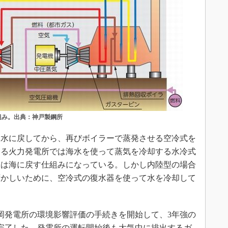
組み。出典：神戸製鋼所
水に戻してから、再びボイラーで蒸発させる空冷式を
する火力発電所では海水を使って蒸気を冷却する水冷式
水は海に戻す仕組みになっている。しかし内陸型の場合
ずかしいために、空冷式の復水器を使って水を冷却して
真岡発電所の環境影響評価の手続きを開始して、3年強の
きを完了した。発電所の運転開始後も大気中に排出するガ