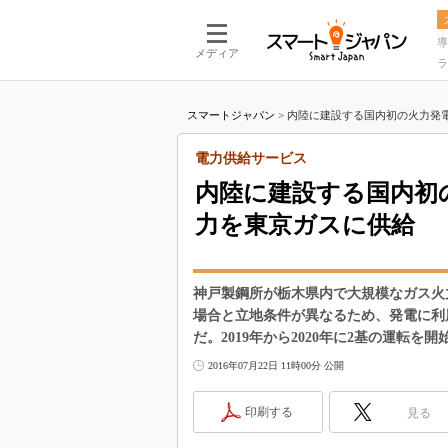
導
メディア
ラ
スマートジャパン
>
内陸に建設する国内初の火力発電所が
電力供給サービス
内陸に建設する国内初の
力を東京ガスに供給
神戸製鋼所が栃木県内で大規模なガス火
場合と立地条件が異なるため、発電に利
だ。2019年から2020年に2基の運転
2016年07月22日 11時00分 公開
印刷する
見る