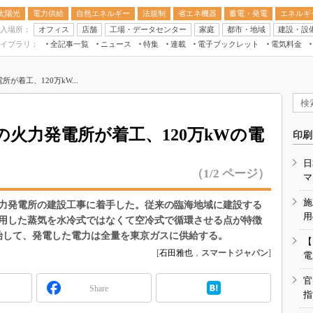
太陽光
電力供給
自然エネルギー
法規制
省エネ機器
蓄電・発電
エネルギ
入場所：
オフィス
店舗
工場・データセンター
家庭
都市・地域
建設・設
イブラリ：
全記事一覧
ニュース
特集
連載
電子ブックレット
電気料金
スマートエネルギーW
着工、120万kW...
住宅・都市イノベー
太陽光発電運用
新電力
火力発電所が着工、120万kWの電
印刷
電気料金ガイドブッ
日
空調特集
（1/2 ページ）
マ
BEMS
施
力発電所の建設工事に着手した。従来の臨海地域に建設する
キーワード解説
用
用した蒸気を水冷式ではなくて空冷式で循環させる点が特徴
を開始して、発電した電力は全量を東京ガスに供給する。
【
[
石田雅也
，
スマートジャパン
]
電
官
Share
指