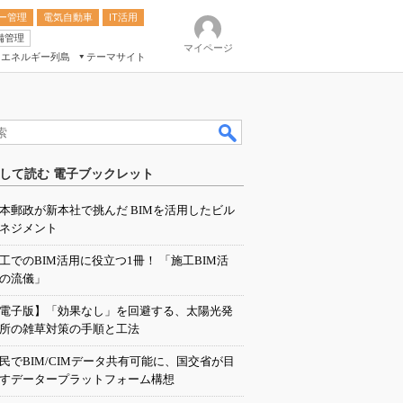
ー管理
電気自動車
IT活用
備管理
マイページ
エネルギー列島
テーマサイト
eek
ション総合展
して読む 電子ブックレット
ク
本郵政が新本社で挑んだ BIMを活用したビル
ネジメント
工でのBIM活用に役立つ1冊！ 「施工BIM活
の流儀」
電子版】「効果なし」を回避する、太陽光発
所の雑草対策の手順と工法
民でBIM/CIMデータ共有可能に、国交省が目
すデータープラットフォーム構想