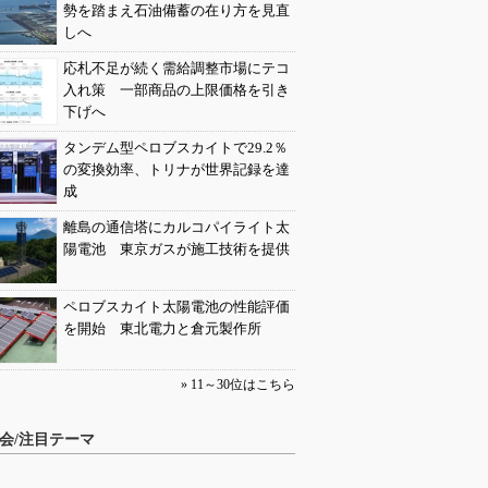
勢を踏まえ石油備蓄の在り方を見直
しへ
応札不足が続く需給調整市場にテコ
入れ策 一部商品の上限価格を引き
下げへ
タンデム型ペロブスカイトで29.2％
の変換効率、トリナが世界記録を達
成
離島の通信塔にカルコパイライト太
陽電池 東京ガスが施工技術を提供
ペロブスカイト太陽電池の性能評価
を開始 東北電力と倉元製作所
» 11～30位はこちら
会/注目テーマ