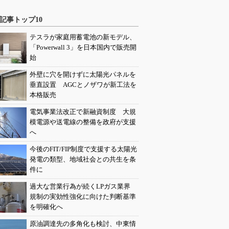
記事トップ10
テスラが家庭用蓄電池の新モデル、
「Powerwall 3」を日本国内で販売開
始
外壁に穴を開けずに太陽光パネルを
垂直設置 AGCとノザワが新工法を
本格販売
電気事業法改正で新融資制度 大規
模電源や送電線の整備を政府が支援
へ
今後のFIT/FIP制度で支援する太陽光
発電の類型、地域社会との共生を条
件に
過大な営業行為が続くLPガス業界
規制の実効性強化に向けた判断基準
を明確化へ
原油調達先の多角化も検討、中東情