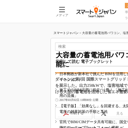
導
メディア
ラ
スマートジャパン
>
大容量の蓄電池用パワコン、塩害
蓄電・発電機器
大容量の蓄電池用パワ
印刷して読む 電子ブックレット
能に
日本郵政が新本社で挑んだ BIMを活用し
ダイヘンは第7回 国際スマートグリッド
マネジメント
を展示した。出力250kWで、塩害地
施工でのBIM活用に役立つ1冊！ 「施工B
ける大型の蓄電池を活用した省エネ需要
用の流儀」
2017年03月02日 11時00分 公開
【電子版】「効果なし」を回避する、太
電所の雑草対策の手順と工法
印刷する
見る
官民でBIM/CIMデータ共有可能に、国
指すデータープラットフォーム構想