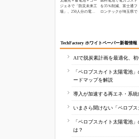
太陽光＋蓄電池＋コー
燃料電池で電力コスト
ジェネで「防災未来工
を35％削減、富士通フ
場」、250人分の電力
ロンテックが埼玉県で
を7日間
TechFactory ホワイトペーパー新着情報
AIで脱炭素計画を最適化、初
「ペロブスカイト太陽電池」
ードマップを解説
導入が加速する再エネ・系統
いまさら聞けない「ペロブス
「ペロブスカイト太陽電池」
は？