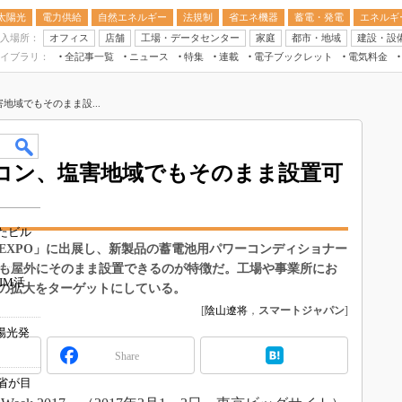
太陽光
電力供給
自然エネルギー
法規制
省エネ機器
蓄電・発電
エネルギ
入場所：
オフィス
店舗
工場・データセンター
家庭
都市・地域
建設・設
イブラリ：
全記事一覧
ニュース
特集
連載
電子ブックレット
電気料金
スマートエネルギーW
地域でもそのまま設...
住宅・都市イノベー
太陽光発電運用
新電力
コン、塩害地域でもそのまま設置可
電気料金ガイドブッ
空調特集
たビル
BEMS
 EXPO」に出展し、新製品の蓄電池用パワーコンディショナー
域でも屋外にそのまま設置できるのが特徴だ。工場や事業所にお
キーワード解説
IM活
の拡大をターゲットにしている。
[
陰山遼将
，
スマートジャパン
]
陽光発
Share
交省が目