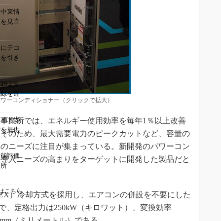
、中東情
方を見直
場にテコ
格を引き
9.2％
記録を達
パワーコンディショナー（クリックで拡大）
ライト太
事業所では、エネルギー使用効率を毎年1％以上改善
術を提供
。そのため、最大需要電力のピークカットなど、容量の
法のニーズに注目が集まっている。新開発のパワーコン
性能評価
の導入ニーズの高まりをターゲットに開発した製品だと
作所
0位はこちら
EX）冷却方式を採用し、エアコンの併設を不要にした
で、定格出力は250kW（キロワット）、変換効率
2213mm（ミリメートル）である。