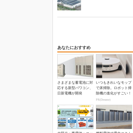
あなたにおすすめ
さまざまな蓄電池に対
いつもきれいなモップ
応する新型パワコン、
で床掃除。ロボット掃
日新電機が開発
除機の進化がすごい！
PR(Dreame)