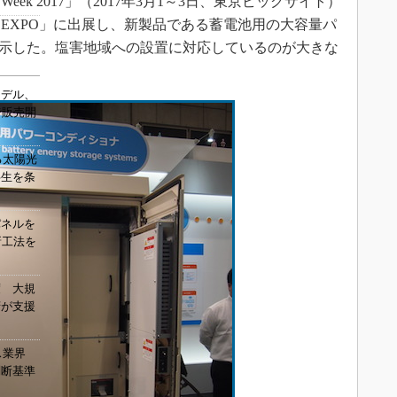
k 2017」（2017年3月1～3日、東京ビッグサイト）
 EXPO」に出展し、新製品である蓄電池用の大容量パ
展示した。塩害地域への設置に対応しているのが大きな
モデル、
内で販売開
る太陽光
共生を条
パネルを
新工法を
度 大規
府が支援
ガス業界
判断基準