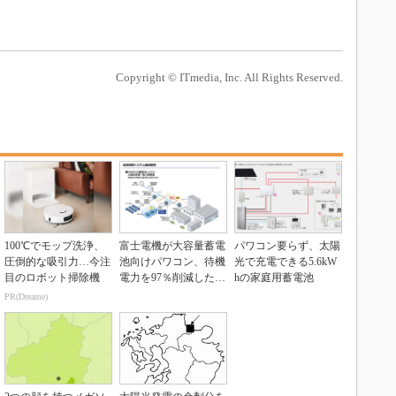
Copyright © ITmedia, Inc. All Rights Reserved.
100℃でモップ洗浄、
富士電機が大容量蓄電
パワコン要らず、太陽
圧倒的な吸引力…今注
池向けパワコン、待機
光で充電できる5.6kW
目のロボット掃除機
電力を97％削減した新
hの家庭用蓄電池
モデル
PR(Dreame)