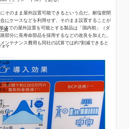
にそのまま屋外設置可能できるという点だ。耐塩密閉
場合にケースなどを利用せず、そのまま設置することが
、単体での屋外設置を可能とする製品は「国内初」（ダ
及に関
回路部分に長寿命部品を採用するなどの改良を加えた。
メンテナンス費用も同社の試算では約7割減できると
イオマ
テム設
パワー
産、電
実現と
ロカー
続けら
ース一覧