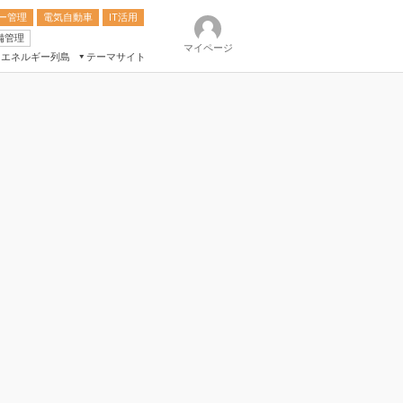
ー管理
電気自動車
IT活用
備管理
マイページ
エネルギー列島
テーマサイト
eek
ション総合展
ク