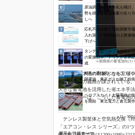
原油調達先の多角化も検討
勢を踏まえ石油備蓄の在り
しへ
応札不足が続く需給調整市
入れ策 一部商品の上限価
下げへ
タンデム型ペロブスカイトで2
の変換効率、トリナが世界
≪新開発の蓄電池向け
成
離島の通信塔にカルコパイ
改正省エネ法の対象となる工場や
陽電池 東京ガスが施工技
するよう努力義務が課されている
大きな蓄電池を活用した省エネ手
ペロブスカイト太陽電池の
ディショナーは、こうした蓄電池
を開始 東北電力と倉元製
いう。
» 11～3
テンレス製筐体と空気熱交換（H
「エアコン・レス シリーズ」の1つ
展示会/注目テーマ
97.7％、外形寸法は1200×1090×