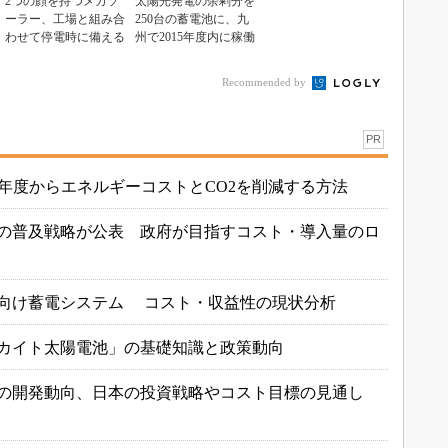
2つの顔を持つメガソ
太陽光発電の余剰分を
ーラー、工場と組み合
250台の蓄電池に、九
わせて停電時に備える
州で2015年度内に稼働
Recommended by
PR
年度からエネルギーコストとCO2を削減する方法
の普及戦略が公表 政府が目指すコスト・導入量のロ
向け蓄電システム コスト・収益性の現状分析
カイト太陽電池」の基礎知識と政策動向
の開発動向、日本の投資戦略やコスト目標の見通し