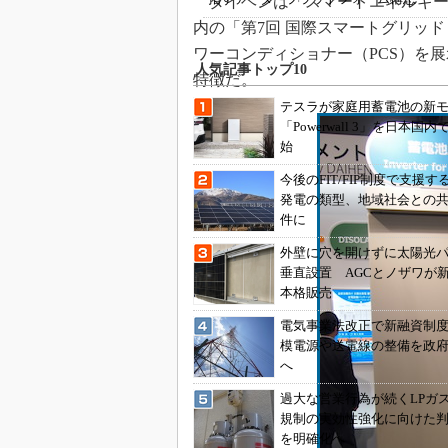
ダイヘンは「スマートエネルギーWee
内の「第7回 国際スマートグリッド
ワーコンディショナー（PCS）を
人気記事トップ10
特徴だ。
テスラが家庭用蓄電池の新
「Powerwall 3」を日本国
始
今後のFIT/FIP制度で支援す
発電の類型、地域社会との
件に
外壁に穴を開けずに太陽光
垂直設置 AGCとノザワが
本格販売
電気事業法改正で新融資制
模電源や送電線の整備を政
へ
過大な営業行為が続くLP
規制の実効性強化に向けた
を明確化へ