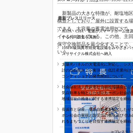
新製品の大きな特徴が、耐塩地区
最新プレスリリース
構造としており、屋外に設置する
できる。大容量の蓄電池用PCSで
JEITA・CHA・電通がスマートホーム普
イヘン）としている。この他、主
する共同調査を実施
保守交換部品を最少化することで、
10MW級鶏糞専焼発電設備をみやざきバ
いう。
スリサイクル株式会社へ納入
太陽光パネルの大電流化に対応し、シス
計の自由度向上を実現した低圧産業向け
コンディショナの発売開始について
社会福祉法人長浜市社会福祉協議会と日
気自動車を軸としたゼロカーボン社会の
地域福祉の推進に関する連携協定を締結
長浜市と日産、電気自動車を軸としたゼ
ボン社会の実現と防災力の強化及び 住み
れるまちづくりを目指す連携協定を締結
≫プレスリリ