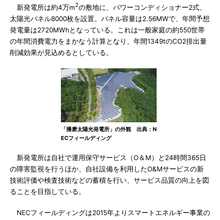
2
新発電所は約4万m
の敷地に、パワーコンディショナー2式、
太陽光パネル8000枚を設置。パネル容量は2.56MWで、年間予想
発電量は2720MWhとなっている。これは一般家庭の約550世帯
の年間消費電力をまかなう計算となり、年間1349tのCO2排出量
削減効果が見込めるとしている。
「播磨太陽光発電所」の外観 出典：N
ECフィールディング
新発電所は自社で運用保守サービス（O＆M）と24時間365日
の障害監視を行うほか、自社設備を利用したO&Mサービスの新
技術評価や検査技術などの蓄積を行い、サービス品質の向上を図
ることを目指している。
NECフィールディングは2015年よりスマートエネルギー事業の