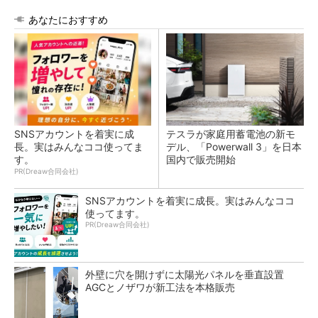
あなたにおすすめ
SNSアカウントを着実に成
テスラが家庭用蓄電池の新モ
長。実はみんなココ使ってま
デル、「Powerwall 3」を日本
す。
国内で販売開始
PR(Dreaw合同会社)
SNSアカウントを着実に成長。実はみんなココ
使ってます。
PR(Dreaw合同会社)
外壁に穴を開けずに太陽光パネルを垂直設置
AGCとノザワが新工法を本格販売