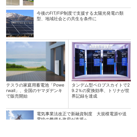
今後のFIT/FIP制度で支援する太陽光発電の類
型、地域社会との共生を条件に
テスラの家庭用蓄電池「Powe
タンデム型ペロブスカイトで2
rwall」、全国のヤマダデンキ
9.2％の変換効率、トリナが世
で販売開始
界記録を達成
電気事業法改正で新融資制度 大規模電源や送
電線の整備を政府が支援へ