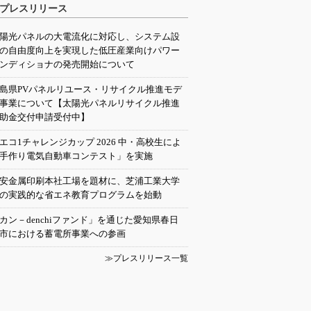
プレスリリース
陽光パネルの大電流化に対応し、システム設
の自由度向上を実現した低圧産業向けパワー
ンディショナの発売開始について
島県PVパネルリユース・リサイクル推進モデ
事業について【太陽光パネルリサイクル推進
助金交付申請受付中】
エコ1チャレンジカップ 2026 中・高校生によ
手作り電気自動車コンテスト」を実施
安金属印刷本社工場を題材に、芝浦工業大学
の実践的な省エネ教育プログラムを始動
カン－denchiファンド」を通じた愛知県春日
市における蓄電所事業への参画
≫プレスリリース一覧