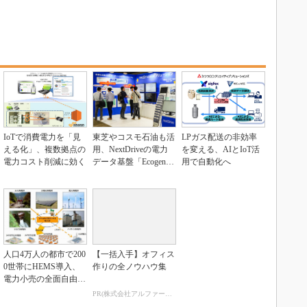
IoTで消費電力を「見
東芝やコスモ石油も活
LPガス配送の非効率
える化」、複数拠点の
用、NextDriveの電力
を変える、AIとIoT活
電力コスト削減に効く
データ基盤「Ecogenie
用で自動化へ
＋」...
人口4万人の都市で200
【一括入手】オフィス
0世帯にHEMS導入、
作りの全ノウハウ集
電力小売の全面自由化
に備える
PR(株式会社アルファーテクノ)