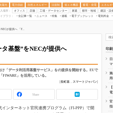
太陽光
電力供給
自然エネルギー
法規制
省エネ機器
蓄電・発電
エネルギ
入場所：
オフィス
店舗
工場・データセンター
家庭
都市・地域
建設・設
イブラリ：
全記事一覧
ニュース
特集
連載
電子ブックレット
電気料金
スマートエネルギーW
Cが提供へ 「F...
住宅・都市イノベー
太陽光発電運用
新電力
タ基盤”をNECが提供へ
印刷
電気料金ガイドブッ
日
空調特集
マ
BEMS
ティ向け「データ利活用基盤サービス」をの提供を開始する。EUで
施
FIWARE」を活用している。
キーワード解説
用
[
長町基
，
スマートジャパン
]
【
電
Share
官
指
インターネット官民連携プログラム（FI-PPP）で開