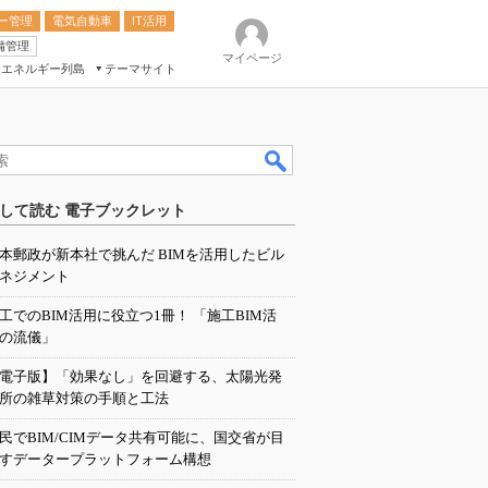
ー管理
電気自動車
IT活用
備管理
マイページ
エネルギー列島
テーマサイト
eek
ション総合展
して読む 電子ブックレット
ク
本郵政が新本社で挑んだ BIMを活用したビル
ネジメント
工でのBIM活用に役立つ1冊！ 「施工BIM活
の流儀」
電子版】「効果なし」を回避する、太陽光発
所の雑草対策の手順と工法
民でBIM/CIMデータ共有可能に、国交省が目
すデータープラットフォーム構想