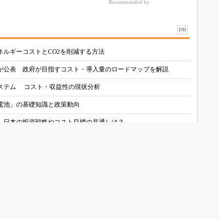
Recommended by
PR
ネルギーコストとCO2を削減する方法
が公表 政府が目指すコスト・導入量のロードマップを解説
ステム コスト・収益性の現状分析
電池」の基礎知識と政策動向
、日本の投資戦略やコスト目標の見通しは？
スマートジャパンについて
会員メニュー