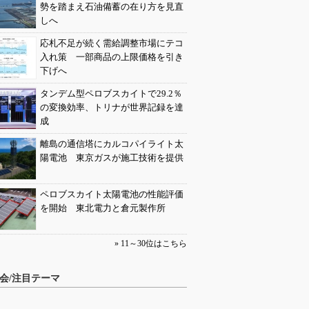
勢を踏まえ石油備蓄の在り方を見直
しへ
応札不足が続く需給調整市場にテコ
入れ策 一部商品の上限価格を引き
下げへ
タンデム型ペロブスカイトで29.2％
の変換効率、トリナが世界記録を達
成
離島の通信塔にカルコパイライト太
陽電池 東京ガスが施工技術を提供
ペロブスカイト太陽電池の性能評価
を開始 東北電力と倉元製作所
» 11～30位はこちら
会/注目テーマ