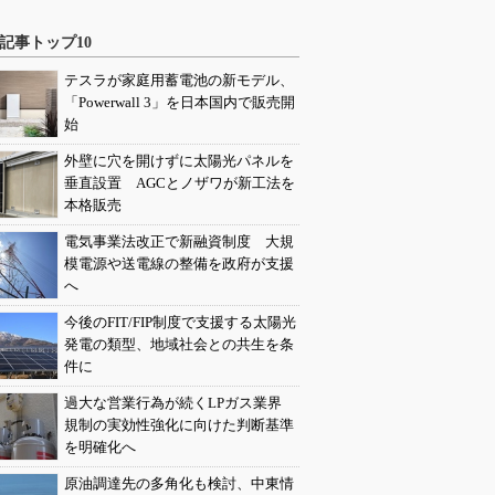
記事トップ10
テスラが家庭用蓄電池の新モデル、
「Powerwall 3」を日本国内で販売開
始
外壁に穴を開けずに太陽光パネルを
垂直設置 AGCとノザワが新工法を
本格販売
電気事業法改正で新融資制度 大規
模電源や送電線の整備を政府が支援
へ
今後のFIT/FIP制度で支援する太陽光
発電の類型、地域社会との共生を条
件に
過大な営業行為が続くLPガス業界
規制の実効性強化に向けた判断基準
を明確化へ
原油調達先の多角化も検討、中東情