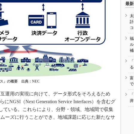
最新
太
計
コ
福
ル
補
「
る
富
ス」の概要 出典：NEC
で
互運用の実現に向けて、データ形式をそろえるため
「
井
ext Generation Service Interfaces）を含むグ
備している。これらにより、分野・領域、地域間で収集
スムーズに行うことができ、地域課題に応じた新たなサ