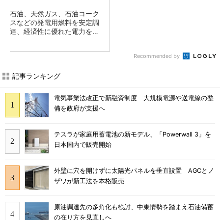
石油、天然ガス、石油コーク
スなどの発電用燃料を安定調
達、経済性に優れた電力を供
給
Recommended by
記事ランキング
電気事業法改正で新融資制度 大規模電源や送電線の整
備を政府が支援へ
テスラが家庭用蓄電池の新モデル、「Powerwall 3」を
日本国内で販売開始
外壁に穴を開けずに太陽光パネルを垂直設置 AGCとノ
ザワが新工法を本格販売
原油調達先の多角化も検討、中東情勢を踏まえ石油備蓄
の在り方を見直しへ