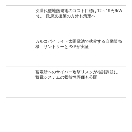
次世代型地熱発電のコスト目標は12～19円/kW
hに 政府支援策の方針も策定へ
カルコパイライト太陽電池で稼働する自動販売
機 サントリーとPXPが実証
蓄電所へのサイバー攻撃リスクが検討課題に
蓄電システムの収益性評価も公開