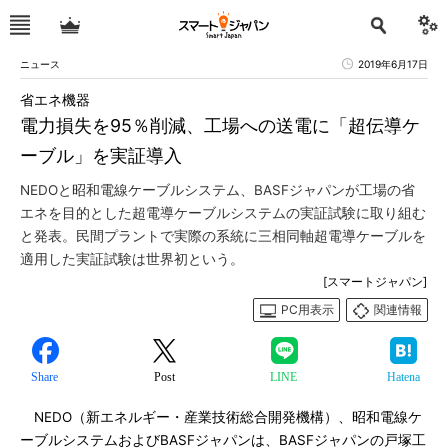
ニュース
2019年6月17日
省エネ機器
電力損失を95％削減、工場への送電に「超伝導ケ
ーブル」を実証導入
NEDOと昭和電線ケーブルシステム、BASFジャパンが工場の省
エネを目的とした超電導ケーブルシステムの実証試験に取り組む
と発表。民間プラントで実際の系統に三相同軸超電導ケーブルを
適用した実証試験は世界初という。
[スマートジャパン]
PC用表示
関連情報
Share
Post
LINE
Hatena
NEDO（新エネルギー・産業技術総合開発機構）、昭和電線ケ
ーブルシステムおよびBASFジャパンは、BASFジャパンの戸塚工