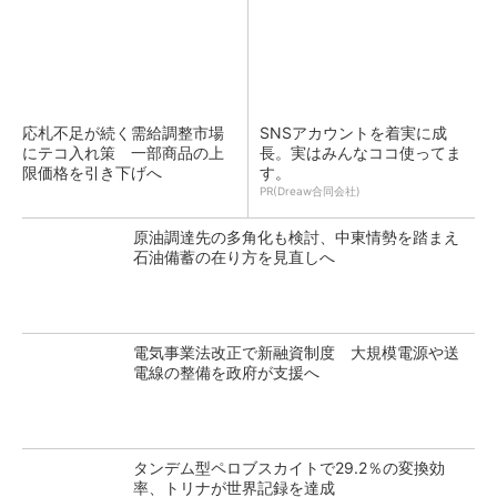
応札不足が続く需給調整市場
SNSアカウントを着実に成
にテコ入れ策 一部商品の上
長。実はみんなココ使ってま
限価格を引き下げへ
す。
PR(Dreaw合同会社)
原油調達先の多角化も検討、中東情勢を踏まえ
石油備蓄の在り方を見直しへ
電気事業法改正で新融資制度 大規模電源や送
電線の整備を政府が支援へ
タンデム型ペロブスカイトで29.2％の変換効
率、トリナが世界記録を達成