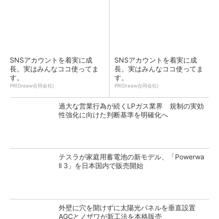
SNSアカウントを着実に成
SNSアカウントを着実に成
長。実はみんなココ使ってま
長。実はみんなココ使ってま
す。
す。
PR(Dreaw合同会社)
PR(Dreaw合同会社)
過大な営業行為が続くLPガス業界 規制の実効
性強化に向けた判断基準を明確化へ
テスラが家庭用蓄電池の新モデル、「Powerwa
ll 3」を日本国内で販売開始
外壁に穴を開けずに太陽光パネルを垂直設置
AGCとノザワが新工法を本格販売