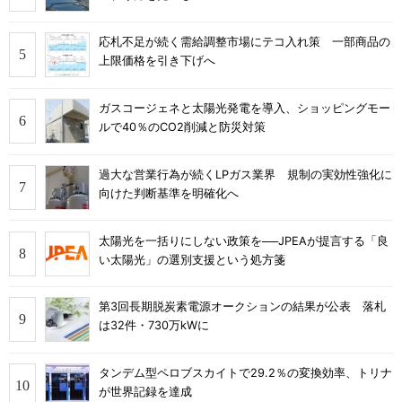
応札不足が続く需給調整市場にテコ入れ策 一部商品の
上限価格を引き下げへ
ガスコージェネと太陽光発電を導入、ショッピングモー
ルで40％のCO2削減と防災対策
過大な営業行為が続くLPガス業界 規制の実効性強化に
向けた判断基準を明確化へ
太陽光を一括りにしない政策を──JPEAが提言する「良
い太陽光」の選別支援という処方箋
第3回長期脱炭素電源オークションの結果が公表 落札
は32件・730万kWに
タンデム型ペロブスカイトで29.2％の変換効率、トリナ
が世界記録を達成