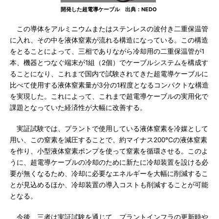
開発した超電導ケーブル 出典：NEDO
この導体をアルミニウムまたはステンレスの波付き二重保温管
に入れ、その中を液体窒素が流れる構造になっている。この構造
をとることによって、三相でありながら冷却用の二重保温管が1
本、機器とつなぐ端末が1組（2個）でケーブルシステムを構成す
ることになり、これまで国内で試験されてきた超電導ケーブルに
比べて使用する液体窒素量が3分の1程度となるコンパクトな構造
を実現した。これによって、これまで超電導ケーブルの実用化で
課題となっていた経済性が大幅に改善する。
実証試験では、プラントで使用している液体窒素を冷媒として
用い、この窒素を減圧することで、約マイナス200℃の液体窒素
を作り、小型液体窒素ポンプを使って窒素を循環させる。このよ
うに、超電導ケーブルの冷却のために新たに冷却装置を設ける必
要が無くなるため、冷却に必要なエネルギーを大幅に削減するこ
とが見込めるほか、冷却装置の導入コストも削減することが可能
となる。
今後、三者は実証試験を通じて、プラントインフラの更新時や