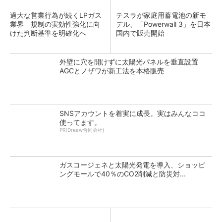
過大な営業行為が続くLPガス
テスラが家庭用蓄電池の新モ
業界 規制の実効性強化に向
デル、「Powerwall 3」を日本
けた判断基準を明確化へ
国内で販売開始
外壁に穴を開けずに太陽光パネルを垂直設置
AGCとノザワが新工法を本格販売
SNSアカウントを着実に成長。実はみんなココ
使ってます。
PR(Dreaw合同会社)
ガスコージェネと太陽光発電を導入、ショッピ
ングモールで40％のCO2削減と防災対...