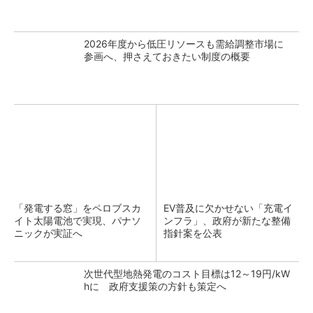
2026年度から低圧リソースも需給調整市場に
参画へ、押さえておきたい制度の概要
「発電する窓」をペロブスカ
EV普及に欠かせない「充電イ
イト太陽電池で実現、パナソ
ンフラ」、政府が新たな整備
ニックが実証へ
指針案を公表
次世代型地熱発電のコスト目標は12～19円/kW
hに 政府支援策の方針も策定へ