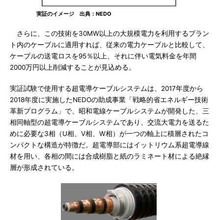
実証のイメージ 出典：NEDO
さらに、この技術を30MW以上の大規模電力を利用するプラン
ト内のケーブルに適用すれば、従来の電力ケーブルと比較して、
ケーブルの送電ロスを95％以上、それに伴い電気料金を年間
2000万円以上削減することが見込める。
実証試験で使用する超電導ケーブルシステムは、2017年度から
2018年度に実施したNEDOの助成事業「戦略的省エネルギー技術
革新プログラム」で、昭和電線ケーブルシステムが開発した、三
相同軸型の超電導ケーブルシステムであり、交流大電力を送るた
めに必要な3相（U相、V相、W相）が一つの軸上に積層されたコ
ンパクトな構造が特徴だ。超電導部にはイットリウム系超電導線
材を用い、各相の間には合成樹脂と紙のラミネート材による絶縁
層が形成されている。