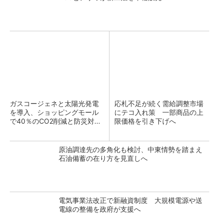
ガスコージェネと太陽光発電
応札不足が続く需給調整市場
を導入、ショッピングモール
にテコ入れ策 一部商品の上
で40％のCO2削減と防災対...
限価格を引き下げへ
原油調達先の多角化も検討、中東情勢を踏まえ
石油備蓄の在り方を見直しへ
電気事業法改正で新融資制度 大規模電源や送
電線の整備を政府が支援へ