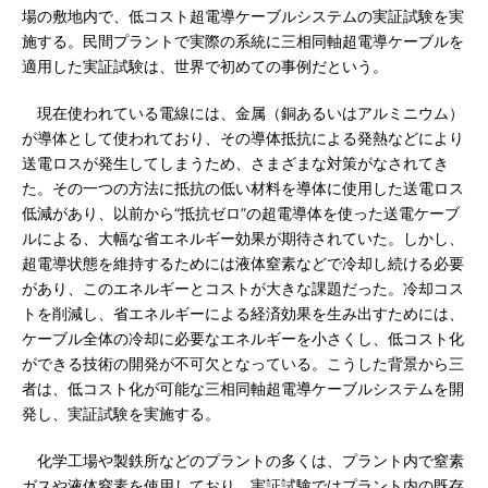
場の敷地内で、低コスト超電導ケーブルシステムの実証試験を実
施する。民間プラントで実際の系統に三相同軸超電導ケーブルを
適用した実証試験は、世界で初めての事例だという。
現在使われている電線には、金属（銅あるいはアルミニウム）
が導体として使われており、その導体抵抗による発熱などにより
送電ロスが発生してしまうため、さまざまな対策がなされてき
た。その一つの方法に抵抗の低い材料を導体に使用した送電ロス
低減があり、以前から“抵抗ゼロ”の超電導体を使った送電ケーブ
ルによる、大幅な省エネルギー効果が期待されていた。しかし、
超電導状態を維持するためには液体窒素などで冷却し続ける必要
があり、このエネルギーとコストが大きな課題だった。冷却コス
トを削減し、省エネルギーによる経済効果を生み出すためには、
ケーブル全体の冷却に必要なエネルギーを小さくし、低コスト化
ができる技術の開発が不可欠となっている。こうした背景から三
者は、低コスト化が可能な三相同軸超電導ケーブルシステムを開
発し、実証試験を実施する。
化学工場や製鉄所などのプラントの多くは、プラント内で窒素
ガスや液体窒素を使用しており、実証試験ではプラント内の既存