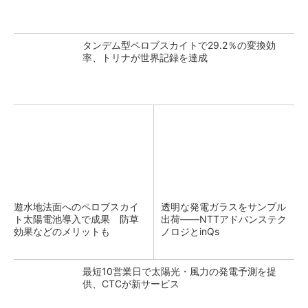
タンデム型ペロブスカイトで29.2％の変換効
率、トリナが世界記録を達成
遊水地法面へのペロブスカイ
透明な発電ガラスをサンプル
ト太陽電池導入で成果 防草
出荷――NTTアドバンステク
効果などのメリットも
ノロジとinQs
最短10営業日で太陽光・風力の発電予測を提
供、CTCが新サービス