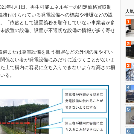
21年4月1日、再生可能エネルギーの固定価格買取制
人気
に義務付けられている発電設備への標識や柵塀などの設
た。「依然として設置義務を順守していない事業者が多
が未設置の設備、設置が不適切な設備の情報が多く寄せ
設備または発電設備を囲う柵塀などの外側の見やすい
に関係ない者が発電設備にみだりに近づくことがないよ
した上で構内に容易に立ち入りできないような高さの柵
ている。