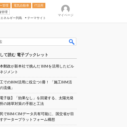
ー管理
電気自動車
IT活用
備管理
マイページ
エネルギー列島
テーマサイト
eek
ション総合展
して読む 電子ブックレット
ク
本郵政が新本社で挑んだ BIMを活用したビル
ネジメント
工でのBIM活用に役立つ1冊！ 「施工BIM活
の流儀」
電子版】「効果なし」を回避する、太陽光発
所の雑草対策の手順と工法
民でBIM/CIMデータ共有可能に、国交省が目
すデータープラットフォーム構想