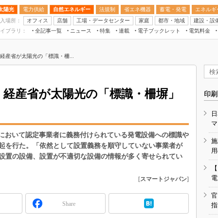
太陽光
電力供給
自然エネルギー
法規制
省エネ機器
蓄電・発電
エネルギ
入場所：
オフィス
店舗
工場・データセンター
家庭
都市・地域
建設・設
イブラリ：
全記事一覧
ニュース
特集
連載
電子ブックレット
電気料金
スマートエネルギーW
経産省が太陽光の「標識・柵...
住宅・都市イノベー
太陽光発電運用
新電力
も、経産省が太陽光の「標識・柵塀」
印刷
電気料金ガイドブッ
日
空調特集
マ
BEMS
度において認定事業者に義務付けられている発電設備への標識や
施
起を行た。「依然として設置義務を順守していない事業者が
キーワード解説
用
設置の設備、設置が不適切な設備の情報が多く寄せられてい
【
電
[
スマートジャパン
]
官
Share
指