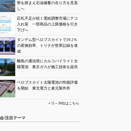
勢を踏まえ石油備蓄の在り方を見直
しへ
応札不足が続く需給調整市場にテコ
入れ策 一部商品の上限価格を引き
下げへ
タンデム型ペロブスカイトで29.2％
の変換効率、トリナが世界記録を達
成
離島の通信塔にカルコパイライト太
陽電池 東京ガスが施工技術を提供
ペロブスカイト太陽電池の性能評価
を開始 東北電力と倉元製作所
» 11～30位はこちら
会/注目テーマ