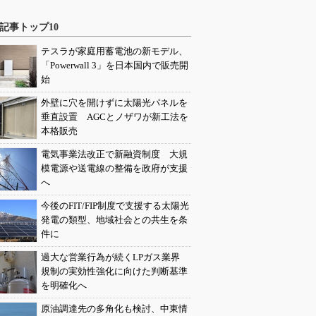
記事トップ10
テスラが家庭用蓄電池の新モデル、
「Powerwall 3」を日本国内で販売開
始
外壁に穴を開けずに太陽光パネルを
垂直設置 AGCとノザワが新工法を
本格販売
電気事業法改正で新融資制度 大規
模電源や送電線の整備を政府が支援
へ
今後のFIT/FIP制度で支援する太陽光
発電の類型、地域社会との共生を条
件に
過大な営業行為が続くLPガス業界
規制の実効性強化に向けた判断基準
を明確化へ
原油調達先の多角化も検討、中東情