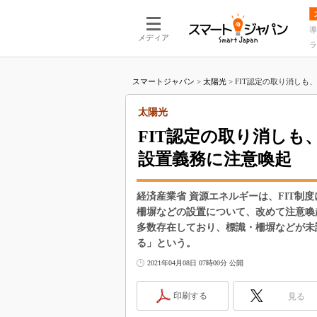
導
メディア
ラ
スマートジャパン
>
太陽光
>
FIT認定の取り消しも、
太陽光
FIT認定の取り消し
設置義務に注意喚起
経済産業省 資源エネルギーは、FIT制
柵塀などの設置について、改めて注意喚
多数存在しており、標識・柵塀などが未
る」という。
2021年04月08日 07時00分 公開
印刷する
見る