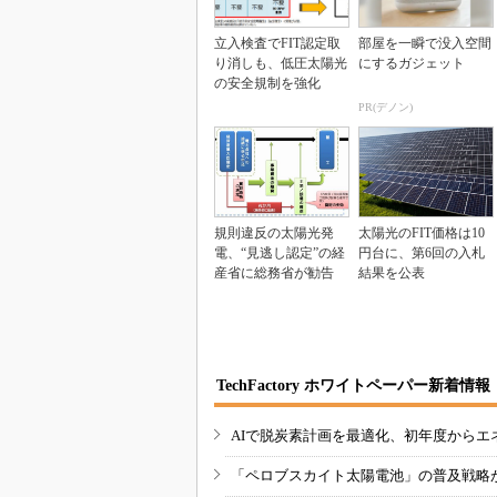
立入検査でFIT認定取
部屋を一瞬で没入空間
り消しも、低圧太陽光
にするガジェット
の安全規制を強化
PR(デノン)
規則違反の太陽光発
太陽光のFIT価格は10
電、“見逃し認定”の経
円台に、第6回の入札
産省に総務省が勧告
結果を公表
TechFactory ホワイトペーパー新着情報
AIで脱炭素計画を最適化、初年度からエ
「ペロブスカイト太陽電池」の普及戦略