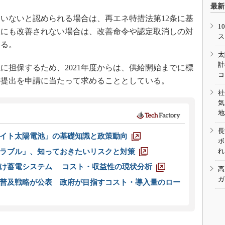
最新
いないと認められる場合は、再エネ特措法第12条に基
1
後にも改善されない場合は、改善命令や認定取消しの対
ス
いる。
太
計
担保するため、2021年度からは、供給開始までに標
コ
の提出を申請に当たって求めることとしている。
社
気
地
長
イト太陽電池」の基礎知識と政策動向
ボ
れ
ラブル」、知っておきたいリスクと対策
向け蓄電システム コスト・収益性の現状分析
高
ガ
普及戦略が公表 政府が目指すコスト・導入量のロー