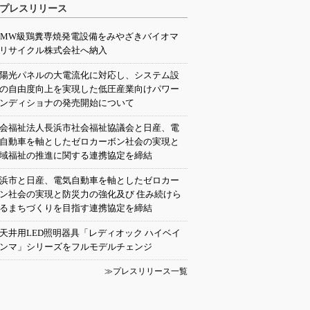
プレスリリース
0MW級鶏糞専焼発電設備をみやざきバイオマ
リサイクル株式会社へ納入
陽光パネルの大電流化に対応し、システム設
の自由度向上を実現した低圧産業向けパワー
ンディショナの発売開始について
会福祉法人長浜市社会福祉協議会と日産、電
自動車を軸としたゼロカーボン社会の実現と
域福祉の推進に関する連携協定を締結
浜市と日産、電気自動車を軸としたゼロカー
ン社会の実現と防災力の強化及び 住み続けら
るまちづくりを目指す連携協定を締結
天井用LED照明器具「レディオック ハイベイ
ンマ」シリーズをフルモデルチェンジ
≫プレスリリース一覧