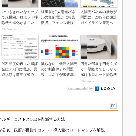
いつもきれいなモップ
経産省が“太陽光パネ
太陽光パネルの飛散が
で床掃除。ロボット掃
ルの無断増設”に報告
問題に、2019年に設計
除機の進化がすごい！
徴収、フェンス未設置
ガイドライン策定へ
案件への対応も強化
PR(Dreame)
2021年度の再エネ賦課
減らない「低圧太陽光
四角い部屋を四角く拭
金は3.36円に増加、買
の分割案件」を問題
く！壁際までしっかり
取総額は前年度並みに
視、エネ庁が審査基準
拭けるロボット掃除機
を厳格化
PR(Dreame)
Recommended by
PR
ネルギーコストとCO2を削減する方法
が公表 政府が目指すコスト・導入量のロードマップを解説