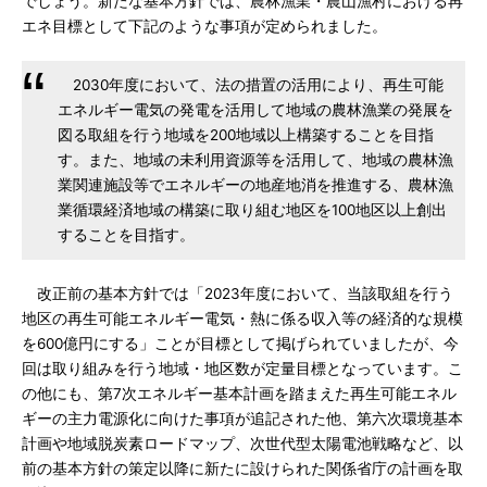
でしょう。新たな基本方針では、農林漁業・農山漁村における再
エネ目標として下記のような事項が定められました。
2030年度において、法の措置の活用により、再生可能
エネルギー電気の発電を活用して地域の農林漁業の発展を
図る取組を行う地域を200地域以上構築することを目指
す。また、地域の未利用資源等を活用して、地域の農林漁
業関連施設等でエネルギーの地産地消を推進する、農林漁
業循環経済地域の構築に取り組む地区を100地区以上創出
することを目指す。
改正前の基本方針では「2023年度において、当該取組を行う
地区の再生可能エネルギー電気・熱に係る収入等の経済的な規模
を600億円にする」ことが目標として掲げられていましたが、今
回は取り組みを行う地域・地区数が定量目標となっています。こ
の他にも、第7次エネルギー基本計画を踏まえた再生可能エネル
ギーの主力電源化に向けた事項が追記された他、第六次環境基本
計画や地域脱炭素ロードマップ、次世代型太陽電池戦略など、以
前の基本方針の策定以降に新たに設けられた関係省庁の計画を取