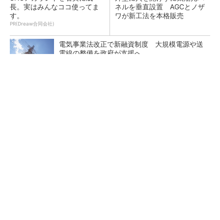
長。実はみんなココ使ってま
ネルを垂直設置 AGCとノザ
す。
ワが新工法を本格販売
PR(Dreaw合同会社)
電気事業法改正で新融資制度 大規模電源や送
電線の整備を政府が支援へ
原油調達先の多角化も検討、中東情勢を踏まえ
石油備蓄の在り方を見直しへ
応札不足が続く需給調整市場にテコ入れ策 一
部商品の上限価格を引き下げへ