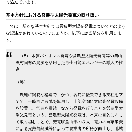
り込んでいます。
基本方針における営農型太陽光発電の取り扱い
では、新たな基本方針では営農型太陽光発電についてどのよう
な記述がされているのでしょうか。以下に該当部分を引用しま
す。
（5） 木質バイオマス発電や営農型太陽光発電等の農山
漁村固有の資源を活用した再生可能エネルギーの導入の推
進
（略）
農地に簡易な構造で、かつ、容易に撤去できる支柱を立
てて、一時的に農地を転用し、上部空間に太陽光発電設備
を設置し、営農を継続しながら発電を行うことを営農型太
陽光発電という。営農型太陽光発電は、本来の目的に即し
て取り組むことで、売電収益由来の収入、電力の自家消費
による光熱費削減等によって農業者の所得が向上し、地域