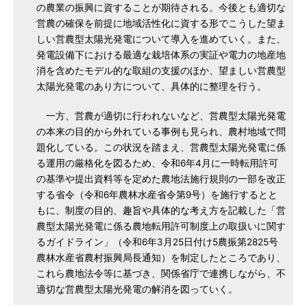
の農業の振興に資することが期待される。今後とも適切な
営農の確保を前提に地域活性化に資する形でこうした望ま
しい営農型太陽光発電について導入を進めていく。また、
発電設備下における最適な栽培体系の実証や電力の地産地
消を含めたモデル的な取組の支援のほか、望ましい営農型
太陽光発電のあり方について、具体的に整理を行う。
一方、営農が適切に行われないなど、営農型太陽光発電
の本来の目的から外れている事例も見られ、農村地域で問
題化している。この状況を踏まえ、営農型太陽光発電に係
る運用の厳格化を図るため、令和6年4月に一時転用許可
の基準や提出資料等を定めた農地法施行規則の一部を改正
する省令（令和6年農林水産省令第9号）を施行するとと
もに、制度の目的、趣旨や具体的な考え方を記載した「営
農型太陽光発電に係る農地転用許可制度上の取扱いに関す
るガイドライン」（令和6年3月25日付け5農振第2825号
農林水産省農村振興局長通知）を制定したところであり、
これら農地法令等に基づき、関係省庁で連携しながら、不
適切な営農型太陽光発電の解消を図っていく。