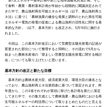
第7次エネルギー基本計画や新たな地球温暖化対策計画、そし
て食料・農業・農村基本計画が年始から段階的に閣議決定されて
きた中で、農山漁村再生可能エネルギー法（以下、農山漁村再エ
ネ法）に基づく「農林漁業の健全な発展と調和のとれた再生可能
エネルギー電気の発電の促進による農山漁村の活性化に関する基
本的な方針」（以下、基本方針）も改正され、5月15日に施行さ
れました。
今回は、この基本方針改正において営農型太陽光発電の記述が
変更された部分について整理すると同時に、その流れで5月から
始まった農林水産省の「望ましい営農型太陽光発電に関する検討
会」についても取り上げたいと思います。
基本方針の改正と新たな目標
基本方針は農林水産大臣、経済産業大臣、環境大臣の連名とな
っており、農山漁村再エネ法第四条に基づいて策定されます。昨
年度から、この3省それぞれが冒頭に挙げた各計画を新たに策定
してきた中で、その集大成として農林漁業・農山漁村における再
生可能エネルギーの利活用について取りまとめたものだと言える