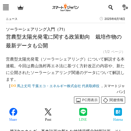
ニュース
2025年6月18日
ソーラーシェアリング入門（71）
営農型太陽光発電に関する政策動向 栽培作物の
最新データも公開
（1/2 ページ）
営農型太陽光発電（ソーラーシェアリング）について解説する本
連載。今回は農山漁村再エネ法に基づく方針改正の内容や、新た
に公開されたソーラーシェアリング関連のデータについて解説し
ます。
[
馬上丈司 千葉エコ・エネルギー株式会社 代表取締役
，スマートジャ
パン]
PC用表示
関連情報
Share
Post
LINE
Hatena