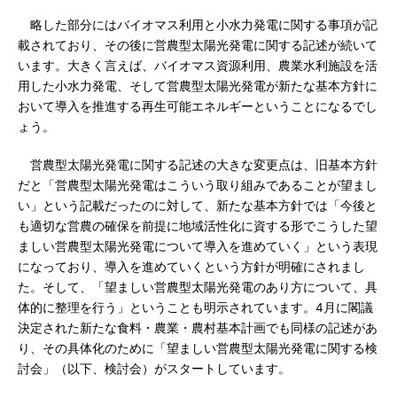
略した部分にはバイオマス利用と小水力発電に関する事項が記
載されており、その後に営農型太陽光発電に関する記述が続いて
います。大きく言えば、バイオマス資源利用、農業水利施設を活
用した小水力発電、そして営農型太陽光発電が新たな基本方針に
おいて導入を推進する再生可能エネルギーということになるでし
ょう。
営農型太陽光発電に関する記述の大きな変更点は、旧基本方針
だと「営農型太陽光発電はこういう取り組みであることが望まし
い」という記載だったのに対して、新たな基本方針では「今後と
も適切な営農の確保を前提に地域活性化に資する形でこうした望
ましい営農型太陽光発電について導入を進めていく」という表現
になっており、導入を進めていくという方針が明確にされまし
た。そして、「望ましい営農型太陽光発電のあり方について、具
体的に整理を行う」ということも明示されています。4月に閣議
決定された新たな食料・農業・農村基本計画でも同様の記述があ
り、その具体化のために「望ましい営農型太陽光発電に関する検
討会」（以下、検討会）がスタートしています。