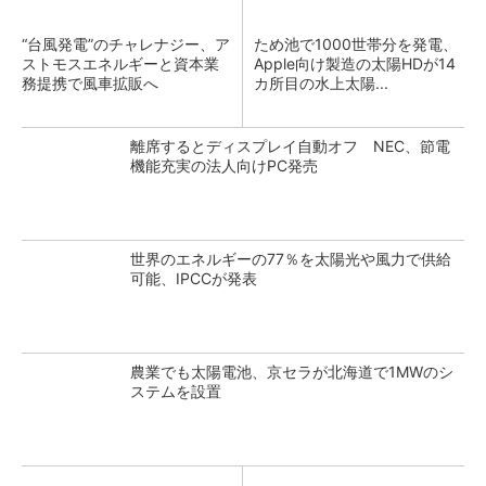
“台風発電”のチャレナジー、ア
ため池で1000世帯分を発電、
ストモスエネルギーと資本業
Apple向け製造の太陽HDが14
務提携で風車拡販へ
カ所目の水上太陽...
離席するとディスプレイ自動オフ NEC、節電
機能充実の法人向けPC発売
世界のエネルギーの77％を太陽光や風力で供給
可能、IPCCが発表
農業でも太陽電池、京セラが北海道で1MWのシ
ステムを設置