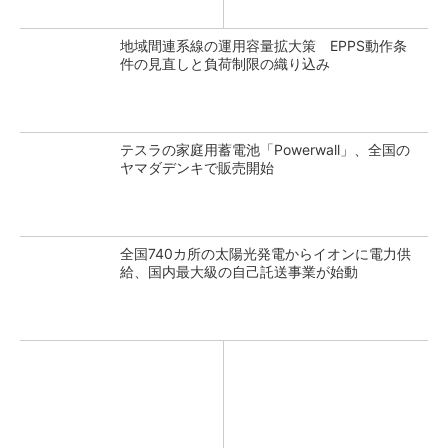
地域間連系線の運用容量拡大策 EPPS動作条
件の見直しと負荷制限の織り込み
テスラの家庭用蓄電池「Powerwall」、全国の
ヤマダデンキで販売開始
全国740カ所の太陽光発電からイオンに電力供
給、国内最大級の自己託送事業が始動