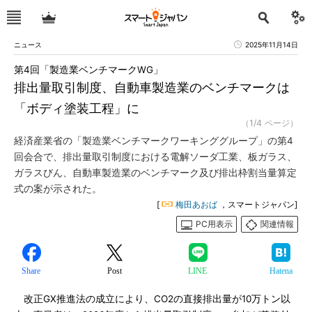
ニュース
2025年11月14日
第4回「製造業ベンチマークWG」
排出量取引制度、自動車製造業のベンチマークは
「ボディ塗装工程」に
（1/4 ページ）
経済産業省の「製造業ベンチマークワーキンググループ」の第4
回会合で、排出量取引制度における電解ソーダ工業、板ガラス、
ガラスびん、自動車製造業のベンチマーク及び排出枠割当量算定
式の案が示された。
[
梅田あおば
，スマートジャパン]
PC用表示
関連情報
Share
Post
LINE
Hatena
改正GX推進法の成立により、CO2の直接排出量が10万トン以