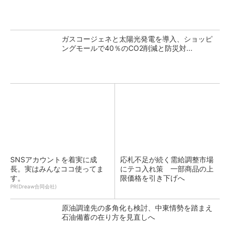
ガスコージェネと太陽光発電を導入、ショッピ
ングモールで40％のCO2削減と防災対...
SNSアカウントを着実に成
応札不足が続く需給調整市場
長。実はみんなココ使ってま
にテコ入れ策 一部商品の上
す。
限価格を引き下げへ
PR(Dreaw合同会社)
原油調達先の多角化も検討、中東情勢を踏まえ
石油備蓄の在り方を見直しへ