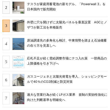
テスラが家庭用蓄電池の新モデル、「Powerwall 3」を
日本国内で販売開始
外壁に穴を開けずに太陽光パネルを垂直設置 AGCとノ
ザワが新工法を本格販売
原油調達先の多角化も検討、中東情勢を踏まえ石油備蓄
の在り方を見直しへ
応札不足が続く需給調整市場にテコ入れ策 一部商品の
上限価格を引き下げへ
ガスコージェネと太陽光発電を導入、ショッピングモー
ルで40％のCO2削減と防災対策
過大な営業行為が続くLPガス業界 規制の実効性強化に
向けた判断基準を明確化へ