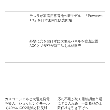
テスラが家庭用蓄電池の新モデル、「Powerwa
ll 3」を日本国内で販売開始
外壁に穴を開けずに太陽光パネルを垂直設置
AGCとノザワが新工法を本格販売
ガスコージェネと太陽光発電
応札不足が続く需給調整市場
を導入、ショッピングモール
にテコ入れ策 一部商品の上
で40％のCO2削減と防災対...
限価格を引き下げへ