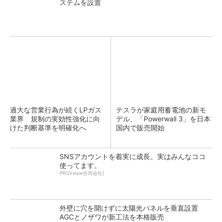
ステムを設置
過大な営業行為が続くLPガス
テスラが家庭用蓄電池の新モ
業界 規制の実効性強化に向
デル、「Powerwall 3」を日本
けた判断基準を明確化へ
国内で販売開始
SNSアカウントを着実に成長。実はみんなココ
使ってます。
PR(Dreaw合同会社)
外壁に穴を開けずに太陽光パネルを垂直設置
AGCとノザワが新工法を本格販売