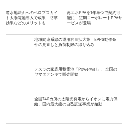
遊水地法面へのペロブスカイ
再エネPPAを1年単位で契約可
ト太陽電池導入で成果 防草
能に 短期コーポレートPPAサ
効果などのメリットも
ービスが登場
地域間連系線の運用容量拡大策 EPPS動作条
件の見直しと負荷制限の織り込み
テスラの家庭用蓄電池「Powerwall」、全国の
ヤマダデンキで販売開始
全国740カ所の太陽光発電からイオンに電力供
給、国内最大級の自己託送事業が始動