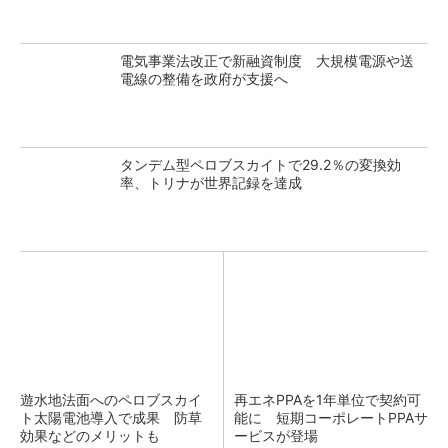
電気事業法改正で新融資制度 大規模電源や送
電線の整備を政府が支援へ
タンデム型ペロブスカイトで29.2％の変換効
率、トリナが世界記録を達成
遊水地法面へのペロブスカイ
再エネPPAを1年単位で契約可
ト太陽電池導入で成果 防草
能に 短期コーポレートPPAサ
効果などのメリットも
ービスが登場