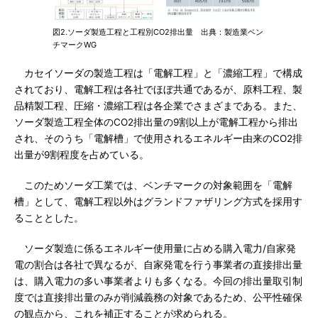
図2.ソーダ製造工程と工程別CO2排出量 出典：製造業ベン
チマークWG
カセイソーダの製造工程は「電解工程」と「濃縮工程」で構成
されており、電解工程は各社でほぼ共通であるが、原料工程、製
品精製工程、圧縮・濃縮工程は各企業でさまざまである。また、
ソーダ製造工程全体のCO2排出量の9割以上が電解工程から排出
され、そのうち「電解槽」で使用されるエネルギー由来のCO2排
出量が9割程度を占めている。
このためソーダ工業では、ベンチマークの対象範囲を「電解
槽」として、電解工程以外はグランドファザリング方式を採用す
ることとした。
ソーダ製造に係るエネルギー使用量に占める購入電力/自家発
電の割合は各社で異なるが、自家発電を行う事業者の直接排出量
は、購入電力の多い事業者よりも多くなる。今回の排出量取引制
度では直接排出量のみが削減義務の対象であるため、公平性確保
の観点から、これを補正することが求められる。