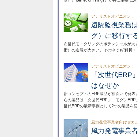
IoT（Internet of Things）が特
アナリストオピニオン：
遠隔監視業務
グ）に移行す
次世代モニタリングのポテンシャルが大
術）の進展が大きい。その中でも“解析・
アナリストオピニオン：
「次世代ER
はなぜか
新コンセプトのERP製品が相次いで発表
らの製品は「次世代ERP」「モダンER
世代ERPの最新事例として2つの製品を
風力発電事業者向けセカ
風力発電事業