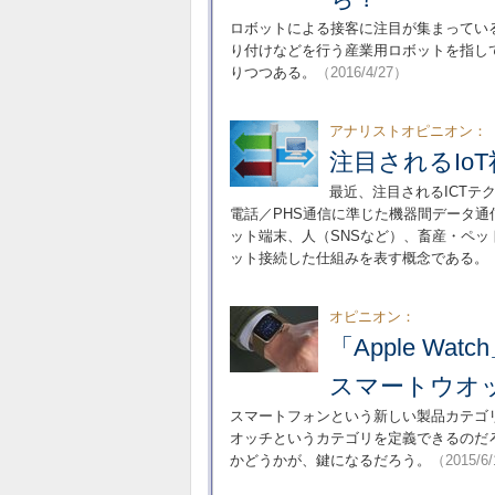
ロボットによる接客に注目が集まってい
り付けなどを行う産業用ロボットを指し
りつつある。
（2016/4/27）
アナリストオピニオン：
注目されるIo
最近、注目されるICTテクノロ
電話／PHS通信に準じた機器間データ通
ット端末、人（SNSなど）、畜産・ペッ
ット接続した仕組みを表す概念である。
オピニオン：
「Apple W
スマートウオ
スマートフォンという新しい製品カテゴリを生
オッチというカテゴリを定義できるのだ
かどうかが、鍵になるだろう。
（2015/6