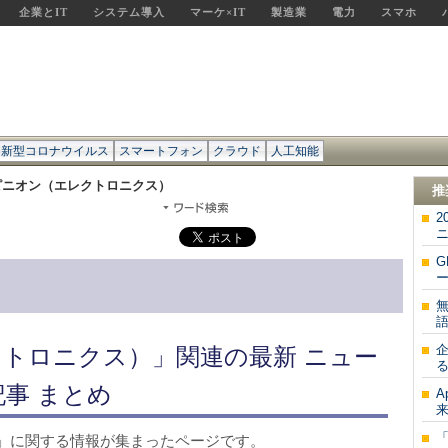
企業とIT
システム導入
マーケ×IT
製造業
電力
スマホ
新型コロナウイルス
スマートフォン
クラウド
人工知能
ピニオン（エレクトロニクス）
推
2
ー
語
トロニクス）」関連の最新 ニュー
記事 まとめ
A
来
」に関する情報が集まったページです。