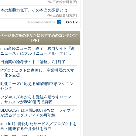
PR(三菱総合研究所)
日本の創薬力低下、その本当の課題とは
PR(三菱総合研究所)
Recommended by
のページをご覧のあなたにおすすめのコンテンツ
[PR]
「msn産経ニュース」終了 独自サイト「産
ニュース」にフルリニューアル オピ...
朝日新聞の論考サイト「論座」7月終了
CIPプロジェクトに参画し、産業機器のスマ
ート化を支援
自動化ニーズに応える5軸制御立形マシニン
グセンタ
マツダやスズキからも受注を増やすハーマ
、サムスンが8640億円で買収
BLOGOS」は月間1400万PVに ライブド
アが語るブログメディアの可能性
ome IoTに特化したサービス／プロダクトを
企画・開発する合弁会社を設立