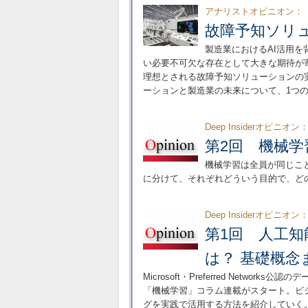
アナリストオピニオン：
故障予知ソリ
製造業におけるAI活用
い必要不可欠な存在として大きな期待が
理想とされる故障予知ソリューションの
ーションと製造業の未来について、1つ
Deep Insiderオピニ
第2回 機械
機械学習は全員が同じこ
に分けて、それぞれどういう目的で、ど
Deep Insiderオピニ
第1回 人工
は？ 基礎概念
Microsoft・Preferred Netw
「機械学習」コラム連載がスタート。ビ
グを実践で活用する方法を紹介していく