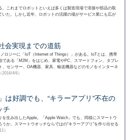
る。これまでロボットといえば多くは製造現場で溶接や部品の取
ていた。しかし近年、ロボットの活躍の場がサービス業にも広が
T社会実現までの道筋
ジーに「IoT（Internet of Things）」がある。IoTとは、携帯
信である「M2M」をはじめ、家電やPC、スマートフォン、タブレ
ト、センサー、OA機器、家具、輸送機器などのモノをインターネ
（2016/4/6）
atch」は好調でも、“キラーアプリ”不在の
ッチ
み出したApple。「Apple Watch」でも、同様にスマートウ
ろうか。スマートウオッチならではの“キラーアプリ”を作り出せる
/11）