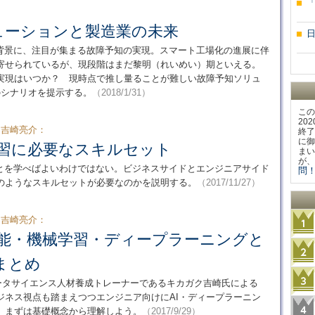
ューションと製造業の未来
を背景に、注目が集まる故障予知の実現。スマート工場化の進展に伴
寄せられているが、現段階はまだ黎明（れいめい）期といえる。
実現はいつか？ 現時点で推し量ることが難しい故障予知ソリュ
のシナリオを提示する。
（2018/1/31）
この
20
オン：吉崎亮介：
終了
に御
学習に必要なスキルセット
まい
が、
とを学べばよいわけではない。ビジネスサイドとエンジニアサイド
問！
のようなスキルセットが必要なのかを説明する。
（2017/11/27）
オン：吉崎亮介：
知能・機械学習・ディープラーニングと
まとめ
orks公認のデータサイエンス人材養成トレーナーであるキカガク吉崎氏による
ジネス視点も踏まえつつエンジニア向けにAI・ディープラーニン
。まずは基礎概念から理解しよう。
（2017/9/29）