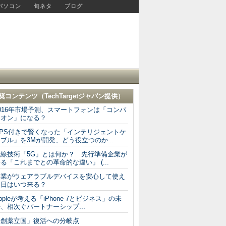
パソコン
旬ネタ
ブログ
奨コンテンツ（
TechTargetジャパン
提供）
016年市場予測、スマートフォンは「コンパ
ニオン」になる？
GPS付きで賢くなった「インテリジェントケ
ブル」を3Mが開発、どう役立つのか...
無線技術「5G」とは何か？ 先行準備企業が
る「これまでとの革命的な違い」 (...
企業がウェアラブルデバイスを安心して使え
る日はいつ来る？
ppleが考える「iPhone 7とビジネス」の未
、相次ぐパートナーシップ...
「創薬立国」復活への分岐点