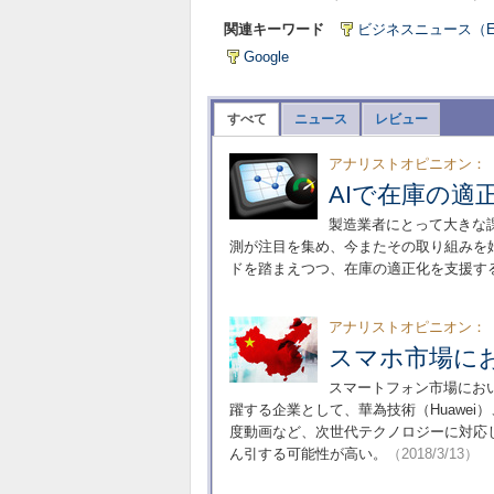
関連キーワード
ビジネスニュース（EE T
Google
すべて
ニュース
レビュー
アナリストオピニオン：
AIで在庫の適
製造業者にとって大きな課
測が注目を集め、今またその取り組みを
ドを踏まえつつ、在庫の適正化を支援す
アナリストオピニオン：
スマホ市場に
スマートフォン市場にお
躍する企業として、華為技術（Huawei
度動画など、次世代テクノロジーに対応
ん引する可能性が高い。
（2018/3/13）