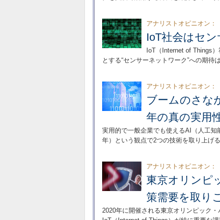
アナリストオピニオン：
IoT社会はセ
IoT（Internet o
とする“センサーネットワーク”への期待
アナリストオピニオン：
ブームのさなかに
年の真の実用
実用的で一般企業でも使えるAI（人工知能
年）という観点で2つの技術を取り上げ
アナリストオピニオン：
東京オリンピ
策需要を取り
2020年に開催される東京オリンピック