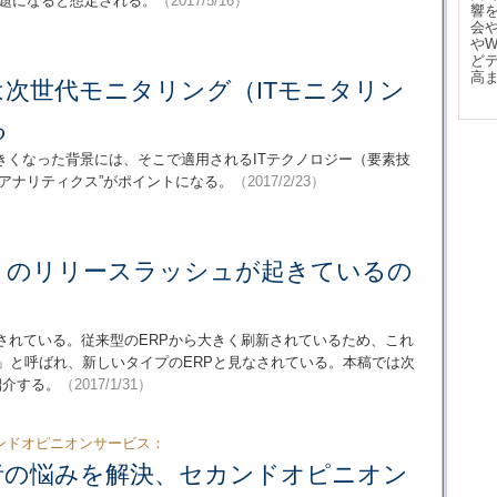
に重要な課題になると想定される。
（2017/5/16）
響
会
や
ど
高
は次世代モニタリング（ITモニタリン
る
きくなった背景には、そこで適用されるITテクノロジー（要素技
アナリティクス”がポイントになる。
（2017/2/23）
P」のリリースラッシュが起きているの
されている。従来型のERPから大きく刷新されているため、これ
P」と呼ばれ、新しいタイプのERPと見なされている。本稿では次
紹介する。
（2017/1/31）
ンドオピニオンサービス：
者の悩みを解決、セカンドオピニオン