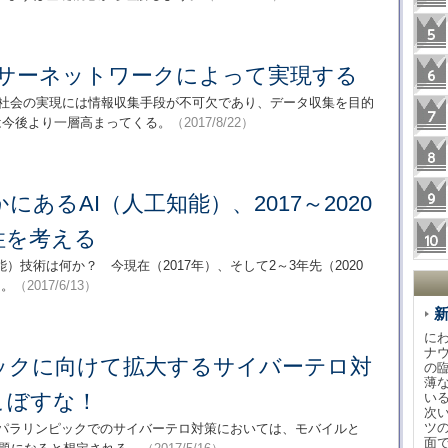
ンサーネットワークによって実現する
f Things）社会の実現には情報収集手段が不可欠であり、データ収集を目的
は今後より一層高まってくる。
（2017/8/22）
あるAI（人工知能）、2017～2020
性を考える
）技術は何か？ 今現在（2017年）、そして2～3年先（2020
る。
（2017/6/13）
に
ナ
ックに向けて拡大するサイバーテロ対
の
薄
こぼすな！
い
次
ツ
・パラリンピックでのサイバーテロ対策においては、モバイルと
面