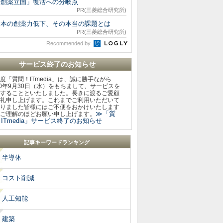
「創薬立国」復活への分岐点
PR(三菱総合研究所)
日本の創薬力低下、その本当の課題とは
PR(三菱総合研究所)
Recommended by
サービス終了のお知らせ
度「質問！ITmedia」は、誠に勝手ながら
20年9月30日（水）をもちまして、サービスを
することといたしました。長きに渡るご愛顧
礼申し上げます。これまでご利用いただいて
りました皆様にはご不便をおかけいたします
≫「質
ご理解のほどお願い申し上げます。
ITmedia」サービス終了のお知らせ
記事キーワードランキング
半導体
コスト削減
人工知能
建築