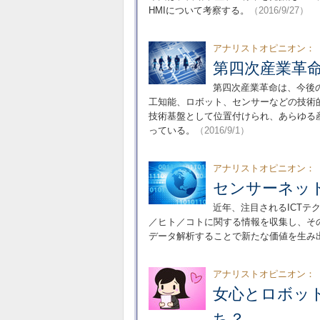
HMIについて考察する。
（2016/9/27）
アナリストオピニオン：
第四次産業革命
第四次産業革命は、今後
工知能、ロボット、センサーなどの技術
技術基盤として位置付けられ、あらゆる
っている。
（2016/9/1）
アナリストオピニオン：
センサーネッ
近年、注目されるICTテクノロ
／ヒト／コトに関する情報を収集し、そ
データ解析することで新たな価値を生み
アナリストオピニオン：
女心とロボッ
ち？