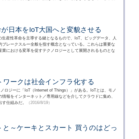
が日本をIoT大国へと変貌させる
の生産性革命を主導する鍵となるもので、IoT、ビッグデータ、人
的ブレークスルー全般を指す概念となっている。これらは重要な
産業における変革を促すテクノロジーとして展開されるものとな
トワークは社会インフラ化する
ジーに「IoT（Internet of Things）」がある。IoTとは、モノ
の情報をインターネット／専用線などを介してクラウドに集め、
出す仕組みだ。
（2016/8/19）
トと～ケーキとスカート 買うのはどっ