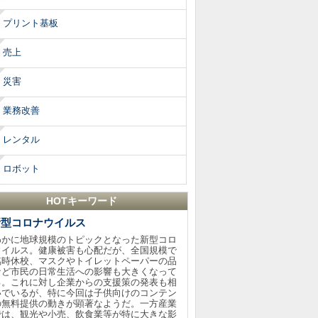
プリント基板
売上
災害
業務改善
レンタル
ロボット
HOTキーワード
新型コロナウイルス
わかに地球規模のトピックとなった新型コロ
ウイルス。健康被害も心配だが、全国規模で
臨時休校、マスクやトイレットペーパーの品
など市民の日常生活への影響も大きくなって
る。これに対し企業からの支援策の発表も相
いでいるが、特に今回は子供向けのコンテン
の無料提供の動きが顕著なようだ。一方産業
では、観光や小売、飲食業等が特に大きな影