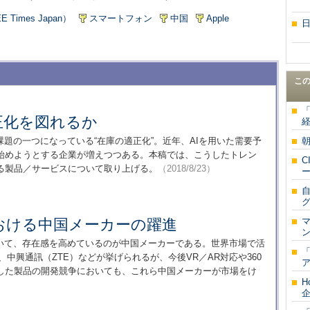
imes Japan）
スマートフォン
中国
Apple
こ
正化を図れるか
経
題の一つになっている“在庫の適正化”。近年、AIを用いた需要予
始めようとする企業が増えつつある。本稿では、こうしたトレン
る製品／サービスについて取り上げる。
（2018/8/23）
おける中国メーカーの躍進
ン
いて、存在感を高めているのが中国メーカーである。世界市場で活
「
）、中興通訊（ZTE）などが挙げられるが、今後VR／AR対応や360
した製品の開発競争においても、これら中国メーカーが市場をけ
H