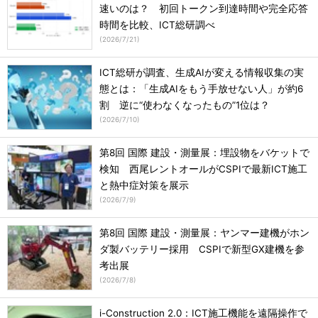
速いのは？ 初回トークン到達時間や完全応答
時間を比較、ICT総研調べ
(
2026/7/21
)
ICT総研が調査、生成AIが変える情報収集の実
態とは：「生成AIをもう手放せない人」が約6
割 逆に“使わなくなったもの”1位は？
(
2026/7/10
)
第8回 国際 建設・測量展：埋設物をバケットで
検知 西尾レントオールがCSPIで最新ICT施工
と熱中症対策を展示
(
2026/7/9
)
第8回 国際 建設・測量展：ヤンマー建機がホン
ダ製バッテリー採用 CSPIで新型GX建機を参
考出展
(
2026/7/8
)
i-Construction 2.0：ICT施工機能を遠隔操作で