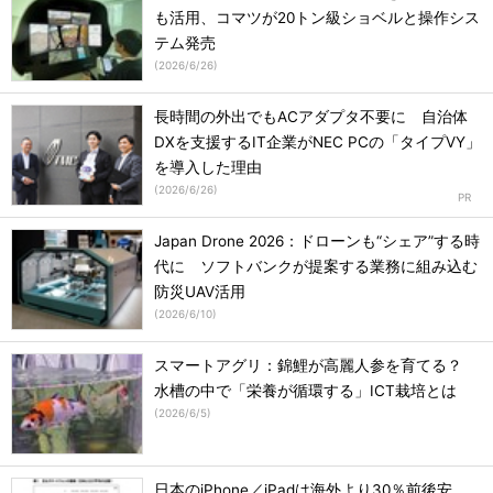
も活用、コマツが20トン級ショベルと操作シス
テム発売
(
2026/6/26
)
長時間の外出でもACアダプタ不要に 自治体
DXを支援するIT企業がNEC PCの「タイプVY」
を導入した理由
(
2026/6/26
)
Japan Drone 2026：ドローンも“シェア”する時
代に ソフトバンクが提案する業務に組み込む
防災UAV活用
(
2026/6/10
)
スマートアグリ：錦鯉が高麗人参を育てる？
水槽の中で「栄養が循環する」ICT栽培とは
(
2026/6/5
)
日本のiPhone／iPadは海外より30％前後安