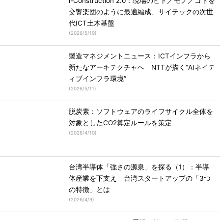
i-Construction 2.0：現場のヒト／モノ／コトを
交響楽団のように最適編成、サイテックの次世
代ICT土木基盤
(
2026/5/19
)
製造マネジメントニュース：ICTインフラから
新たなアーキテクチャへ NTTが描く“AIネイテ
ィブインフラ環境”
(
2026/5/11
)
脱炭素：ソフトウェアのライフサイクル全体を
対象としたCO2算定ルールを策定
(
2026/4/10
)
台湾半導体「強さの源泉」を探る（1）：半導
体産業を下支え 台湾スタートアップの「3つ
の特徴」とは
(
2026/4/9
)