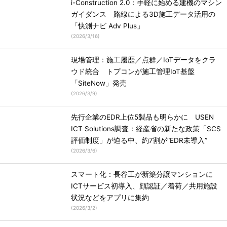
i-Construction 2.0：手軽に始める建機のマシン
ガイダンス 路線による3D施工データ活用の
「快測ナビ Adv Plus」
(
2026/3/16
)
現場管理：施工履歴／点群／IoTデータをクラ
ウド統合 トプコンが施工管理IoT基盤
「SiteNow」発売
(
2026/3/9
)
先行企業のEDR上位5製品も明らかに USEN
ICT Solutions調査：経産省の新たな政策「SCS
評価制度」が迫る中、約7割が“EDR未導入”
(
2026/3/6
)
スマート化：長谷工が新築分譲マンションに
ICTサービス初導入、顔認証／着荷／共用施設
状況などをアプリに集約
(
2026/3/2
)