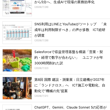
から5分へ、生成AIで現場の業務効率化
(
2026/7/28
)
SNS利用はLINEとYouTubeがツートップ 「未
成年は利用制限すべき」の声が多数 ICT総研
が調査
(
2026/7/28
)
Salesforceで収益管理基盤を構築「営業・契
約・経理で数字が合わない」 ユニファが年
3000時間削れた訳
(
2026/7/22
)
第8回 国際 建設・測量展：日立建機が2027年
に「ランドクロス」へ ICT施工や電動化、自
動化で“機械の先”提案
(
2026/7/21
)
ChatGPT、Gemini、Claude Sonnet 5の応答が