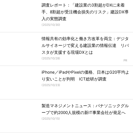
調査レポート：「建設業の3割超がDXに未着
手、8割超が受注機会損失のリスク」建設DX導
入の実態調査
(
2025/10/30
)
情報共有の効率化と働き方改革を両立：デジタ
ルサイネージで変える建設業の情報伝達 リバ
スタが支援する現場DXとは
(
2025/10/28
)
iPhone／iPadやPixelの価格、日本はG20平均よ
り安いことが判明 ICT総研が調査
(
2025/10/23
)
製造マネジメントニュース：パナソニックグル
ープで約2000人規模の新IT事業会社が発足へ
(
2025/10/15
)