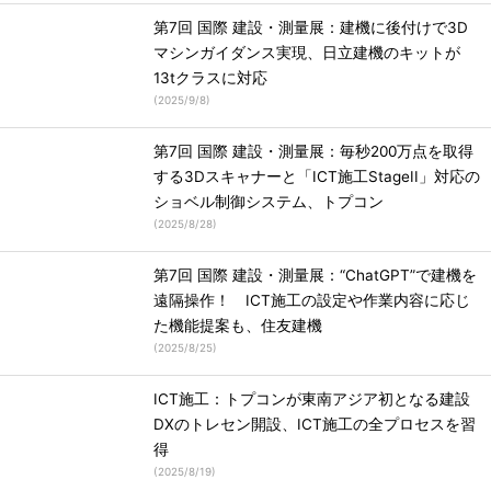
第7回 国際 建設・測量展：建機に後付けで3D
マシンガイダンス実現、日立建機のキットが
13tクラスに対応
(
2025/9/8
)
第7回 国際 建設・測量展：毎秒200万点を取得
する3Dスキャナーと「ICT施工StageII」対応の
ショベル制御システム、トプコン
(
2025/8/28
)
第7回 国際 建設・測量展：“ChatGPT”で建機を
遠隔操作！ ICT施工の設定や作業内容に応じ
た機能提案も、住友建機
(
2025/8/25
)
ICT施工：トプコンが東南アジア初となる建設
DXのトレセン開設、ICT施工の全プロセスを習
得
(
2025/8/19
)