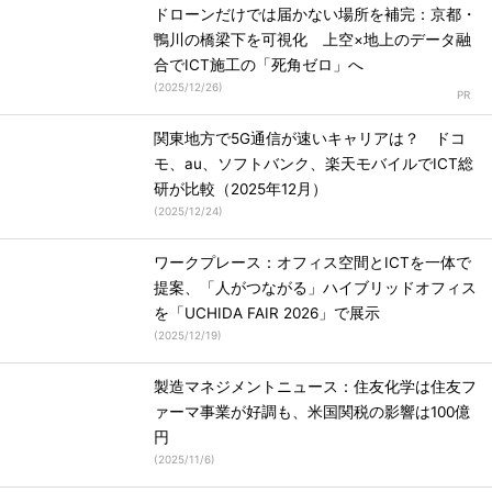
ドローンだけでは届かない場所を補完：京都・
鴨川の橋梁下を可視化 上空×地上のデータ融
合でICT施工の「死角ゼロ」へ
(
2025/12/26
)
関東地方で5G通信が速いキャリアは？ ドコ
モ、au、ソフトバンク、楽天モバイルでICT総
研が比較（2025年12月）
(
2025/12/24
)
ワークプレース：オフィス空間とICTを一体で
提案、「人がつながる」ハイブリッドオフィス
を「UCHIDA FAIR 2026」で展示
(
2025/12/19
)
製造マネジメントニュース：住友化学は住友フ
ァーマ事業が好調も、米国関税の影響は100億
円
(
2025/11/6
)