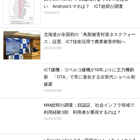
い Androidスマホは？ ICT総研が調査
(
2026/6/1
)
北海道が全国初の「鳥獣被害対策タスクフォー
ス」設置、ICT技術活用で農業被害抑制へ
(
2026/5/29
)
ICT建機：コベルコ建機が10年ぶりに主力機刷
新 「OTA」で常に進化する次世代ショベル初
披露
(
2026/5/28
)
MM総研の調査：顔認証、社会インフラ領域で
利用経験3割 利用者が重視するのは？
(
2026/5/22
)