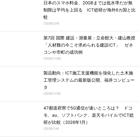
日本のスマホ料金、20GBまでは低水準だが無
制限は平均を上回る ICT総研が海外6カ国と比
較
(
2026/2/6
)
第7回 国際 建設・測量展：立命館大・建山教授
「人材難の今こそ求められる建設ICT」 ゼネ
コンや市町の成功例
(
2026/1/26
)
製品動向：ICT施工支援機能を強化した土木施
工管理システムの最新版公開、福井コンピュー
タ
(
2026/1/16
)
47都道府県で5G通信が速いところは？ ドコ
モ、au、ソフトバンク、楽天モバイルでICT総
研が比較（2026年1月）
(
2026/1/6
)