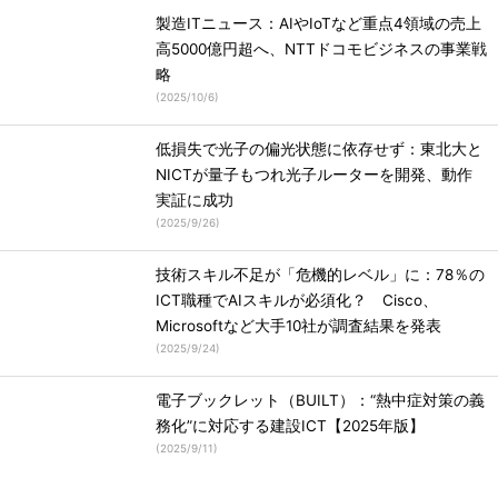
製造ITニュース：AIやIoTなど重点4領域の売上
高5000億円超へ、NTTドコモビジネスの事業戦
略
(
2025/10/6
)
低損失で光子の偏光状態に依存せず：東北大と
NICTが量子もつれ光子ルーターを開発、動作
実証に成功
(
2025/9/26
)
技術スキル不足が「危機的レベル」に：78％の
ICT職種でAIスキルが必須化？ Cisco、
Microsoftなど大手10社が調査結果を発表
(
2025/9/24
)
電子ブックレット（BUILT）：“熱中症対策の義
務化”に対応する建設ICT【2025年版】
(
2025/9/11
)