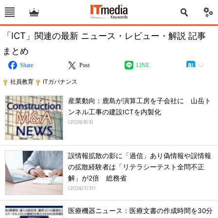
「ICT」関連の最新 ニュース・レビュー・解説 記事
まとめ
Share
Post
LINE
社員教育
ITガバナンス
産業動向：鹿島が演算工房を子会社に 山岳ト
ンネル工事の建設ICTを内製化
(
2026/8/3
)
誤情報拡散の影に「過信」あり偽情報や誤情報
の拡散経験者は「リテラシーテスト全問不正
解」が2倍 総務省
(
2026/7/31
)
医療機器ニュース：医療文書の作成時間を30分