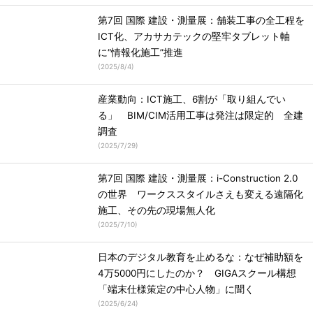
第7回 国際 建設・測量展：舗装工事の全工程を
ICT化、アカサカテックの堅牢タブレット軸
に“情報化施工”推進
(
2025/8/4
)
産業動向：ICT施工、6割が「取り組んでい
る」 BIM/CIM活用工事は発注は限定的 全建
調査
(
2025/7/29
)
第7回 国際 建設・測量展：i-Construction 2.0
の世界 ワークススタイルさえも変える遠隔化
施工、その先の現場無人化
(
2025/7/10
)
日本のデジタル教育を止めるな：なぜ補助額を
4万5000円にしたのか？ GIGAスクール構想
「端末仕様策定の中心人物」に聞く
(
2025/6/24
)