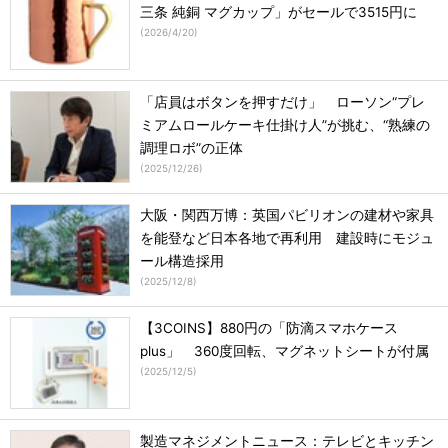
三条 純銅 マグカップ」がセールで3515円に
(
2026/4/20
)
「店員はボタンを押すだけ」 ローソン“プレ
ミアムロールケーキ仕掛け人”が挑む、“熟練の
調理ロボ”の正体
(
2025/12/26
)
大阪・関西万博：英国パビリオンの建材や家具
を能登など日本各地で再利用 建設時にモジュ
ール構造採用
(
2025/12/8
)
【3COINS】880円の「防滴スマホケース
plus」 360度回転、マグネットシートが付属
(
2025/12/5
)
製造マネジメントニュース：テレビとキッチン