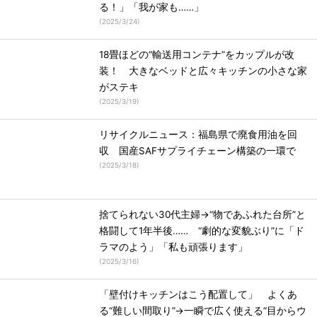
る！」「我が家も……」
(
2025/3/24
)
18畳ほどの“輸送用コンテナ”をカップルが改
装！ 大きなベッドと広々キッチンの小さな家
がステキ
(
2025/3/19
)
リサイクルニュース：福島県で廃食用油を回
収 国産SAFサプライチェーン構築の一環で
(
2025/3/18
)
捨てられない30代主婦→“物であふれた台所”と
格闘して1年半後…… “劇的な変貌ぶり”に「ド
ラマのよう」「私も頑張ります」
(
2025/3/16
)
「壁付けキッチンはこう配置して」 よくあ
る“難しい間取り”→一瞬で広く使える“目からウ