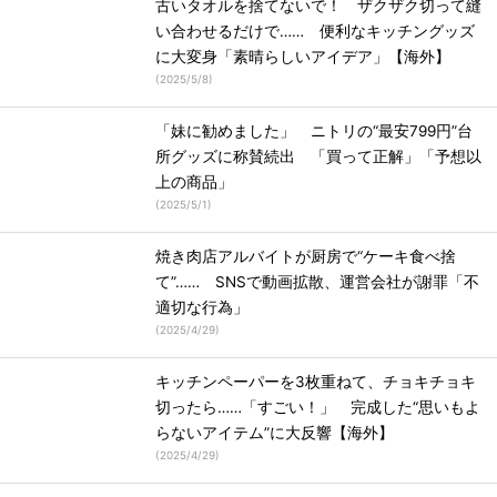
古いタオルを捨てないで！ ザクザク切って縫
い合わせるだけで…… 便利なキッチングッズ
に大変身「素晴らしいアイデア」【海外】
(
2025/5/8
)
「妹に勧めました」 ニトリの“最安799円”台
所グッズに称賛続出 「買って正解」「予想以
上の商品」
(
2025/5/1
)
焼き肉店アルバイトが厨房で“ケーキ食べ捨
て”…… SNSで動画拡散、運営会社が謝罪「不
適切な行為」
(
2025/4/29
)
キッチンペーパーを3枚重ねて、チョキチョキ
切ったら……「すごい！」 完成した“思いもよ
らないアイテム”に大反響【海外】
(
2025/4/29
)