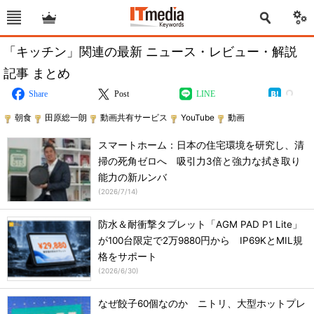
「キッチン」関連の最新 ニュース・レビュー・解説
記事 まとめ
Share
Post
LINE
朝食
田原総一朗
動画共有サービス
YouTube
動画
スマートホーム：日本の住宅環境を研究し、清
掃の死角ゼロへ 吸引力3倍と強力な拭き取り
能力の新ルンバ
(
2026/7/14
)
防水＆耐衝撃タブレット「AGM PAD P1 Lite」
が100台限定で2万9880円から IP69KとMIL規
格をサポート
(
2026/6/30
)
なぜ餃子60個なのか ニトリ、大型ホットプレ