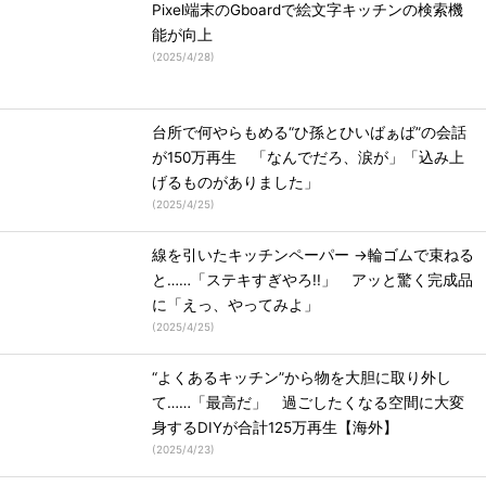
Pixel端末のGboardで絵文字キッチンの検索機
能が向上
(
2025/4/28
)
台所で何やらもめる“ひ孫とひいばぁば”の会話
が150万再生 「なんでだろ、涙が」「込み上
げるものがありました」
(
2025/4/25
)
線を引いたキッチンペーパー →輪ゴムで束ねる
と……「ステキすぎやろ!!」 アッと驚く完成品
に「えっ、やってみよ」
(
2025/4/25
)
“よくあるキッチン”から物を大胆に取り外し
て……「最高だ」 過ごしたくなる空間に大変
身するDIYが合計125万再生【海外】
(
2025/4/23
)