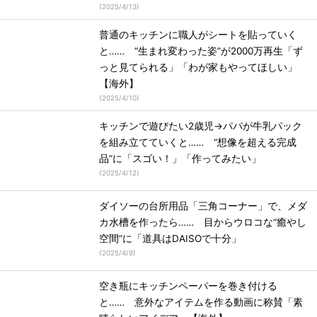
(
2025/4/13
)
普通のキッチンに職人がシートを貼っていく
と…… “生まれ変わった姿”が2000万再生「ず
っと見てられる」「わが家もやってほしい」
【海外】
(
2025/4/10
)
キッチンで遊びたい2歳児→パパが牛乳パック
を組み立てていくと…… “想像を超える完成
品”に「スゴい！」「作ってみたい」
(
2025/4/12
)
ダイソーの台所用品「三角コーナー」で、メダ
カ水槽を作ったら…… 目からウロコな“癒やし
空間”に「道具はDAISOで十分」
(
2025/4/9
)
空き瓶にキッチンペーパーを巻き付ける
と…… 意外なアイテムを作る動画に称賛「素