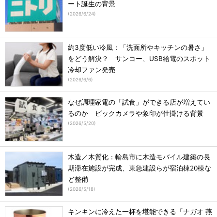
ート誕生の背景
(
2026/6/24
)
約3度低い冷風：「洗面所やキッチンの暑さ」
をどう解決？ サンコー、USB給電のスポット
冷却ファン発売
(
2026/6/6
)
なぜ調理家電の「試食」ができる店が増えてい
るのか ビックカメラや象印が仕掛ける背景
(
2026/5/20
)
木造／木質化：輪島市に木造モバイル建築の長
期滞在施設が完成、東急建設らが宿泊棟20棟な
ど整備
(
2026/5/18
)
キンキンに冷えた一杯を堪能できる「ナガオ 燕