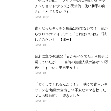
「やはり万能」 ダイソー公式が教える“キッ
チンリセット”グッズが天才的 使い勝手の良
さに「とても良いです」
(
2025/5/15
)
古くなったキッチン用品は捨てないで！ 目か
らウロコの“アイデア”に「これはいいね」「試
してみたい！」【海外】
(
2025/5/8
)
台所に立つ46歳父「昔からイケてた」→息子は
疑っていたが…… 当時の芸能人級の姿が150万
再生「すごい。美男美女！」
(
2025/5/5
)
「どうしてくれるんだよ！」 狭くて古～いキ
ッチンを“地獄の全出し”→不安なママを救った
プロの収納術に「驚きました」
(
2025/5/4
)