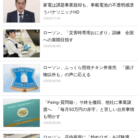
家電は課題事業脱却も、車載電池の不透明感漂
うパナソニックHD
(
2025/11/4
)
ローソン、「災害時専用おにぎり」訓練 全国
への展開目指す
(
2025/8/30
)
ローソン、ふっくら照焼チキン丼発売 「揚げ
物以外も」の声に応える
(
2025/8/26
)
「Peing-質問箱-」サ終を撤回、他社に事業譲
渡へ 「毎月50万円の赤字」と苦しい台所事情
も明かす
(
2025/8/25
)
ローソン、店内厨房に「炒めロボ」を試験導