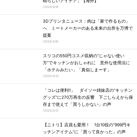
晴らしいアイデア」【海外】
(
2025/4/9
)
3Dプリンタニュース：肉は「家で作るもの」
へ ミートメーカーのある未来の台所を万博で
提案
(
2025/4/8
)
スリコの550円コスメ収納の“じゃない使い
方”でキッチンがおしゃれに 意外な使用法に
「ホテルみたい」「真似しまーす」
(
2025/4/3
)
「コレは便利!!」 ダイソー姉妹店の“キッチン
グッズ”に270万再生の反響 下ごしらえから保
存まで使えて「買うしかない」の声
(
2025/4/2
)
【ニトリ】店員も愛用！ 1台10役の“999円キ
ッチンアイテム”に「買って良かった」の声