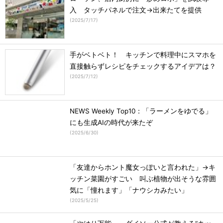
入 タッチパネルで注文→出来たてを提供
(
2025/7/17
)
手がベトベト！ キッチンで料理中にスマホを
直接触らずレシピをチェックするアイデアは？
(
2025/7/12
)
NEWS Weekly Top10：「ラーメンをゆでる」
にも生成AIの時代が来たぞ
(
2025/6/30
)
「友達からホント魔女っぽいと言われた」→キ
ッチン菜園がすごい 叫ぶ植物が出そうな雰囲
気に「憧れます」「ナウシカみたい」
(
2025/5/25
)