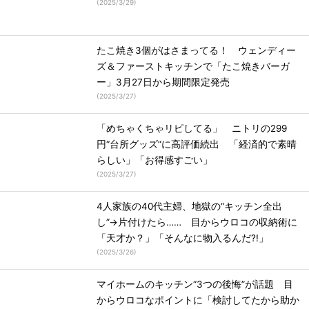
(
2025/3/29
)
たこ焼き3個がはさまってる！ ウェンディー
ズ＆ファーストキッチンで「たこ焼きバーガ
ー」3月27日から期間限定発売
(
2025/3/27
)
「めちゃくちゃリピしてる」 ニトリの299
円“台所グッズ”に高評価続出 「経済的で素晴
らしい」「お得感すごい」
(
2025/3/27
)
4人家族の40代主婦、地獄の“キッチン全出
し”→片付けたら…… 目からウロコの収納術に
「天才か？」「そんなに物入るんだ?!」
(
2025/3/26
)
マイホームのキッチン“3つの後悔”が話題 目
からウロコなポイントに「検討してたから助か