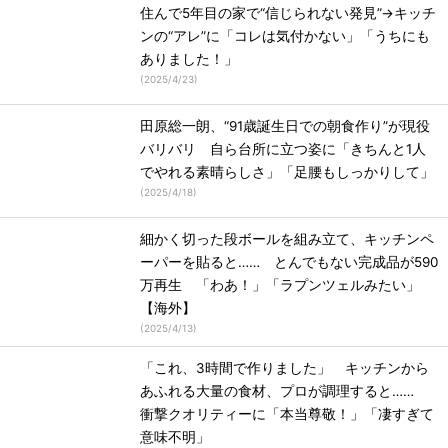
住んで5年目の家で“信じられない発見”→キッチ
ンの“アレ”に「コレは気付かない」「うちにも
ありました！」
(
2025/4/23
)
田原総一朗、“91歳誕生日での朝食作り”が現役
バリバリ 自ら台所に立つ姿に「きちんと1人
でやれる素晴らしさ」「足腰もしっかりして」
(
2025/4/18
)
細かく切った段ボールを組み立て、キッチンペ
ーパーを貼ると…… とんでもない完成品が590
万再生 「わあ！」「ラプンツェルみたい」
【海外】
(
2025/4/13
)
「これ、3時間で作りました」 キッチンから
あふれる大量の食材、プロが調理すると……
衝撃クオリティーに「本当尊敬！」「凄すぎて
意味不明」