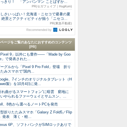
っきり！ 「アンパンマン ことばずか...
PR(セガフェイブ｜HugKum)
楽しさいっぱい！北海道・ニセコで避暑の夏
 絶景とアクティビティが揃う「ニセコ...
PR(東急不動産)
Recommended by
のページをご覧のあなたにおすすめのコンテンツ
[PR]
Pixel 9」以外にも豊作――「Made by Goo
le」で発表された...
ーグルから「Pixel 9 Pro Fold」登場 折り
たみスマホで“国内...
oogle、7インチのオリジナルタブレット（H
awei製）を10月4日に発...
“折れ曲がるスマートフォン”に暗雲 窮地に
いやられるファーウェイとサムスン、...
ell、8色から選べるノートPCを発売
型折りたたみスマホ「Galaxy Z Fold5／Flip
」発表 薄く・軽...
exus 6P、ソフトバンクがSIMロックありで