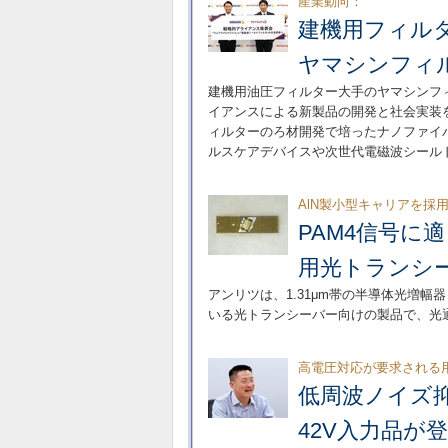
産業動向：
建機用フィル
ヤマシンフィ
建機用油圧フィルター大手のヤマシンフィ
イアンスによる新製品の開発と社会実装
ィルターのろ材開発で培ったナノファイ
ルスケアデバイスや次世代電磁波シール
AlN製小型キャリアを採
PAM4信号に
用光トランシ
アンリツは、1.31μm帯の半導体光増幅
いる光トランシーバー向けの製品で、光
高電圧対応が要求される
低周波ノイズ抑制に
42V入力品が