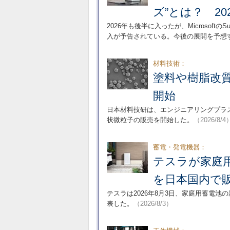
ズ”とは？ 20
2026年も後半に入ったが、Microsof
入が予告されている。今後の展開を予想
材料技術：
塗料や樹脂改質
開始
日本材料技研は、エンジニアリングプラ
状微粒子の販売を開始した。
（2026/8/4
蓄電・発電機器：
テスラが家庭用蓄
を日本国内で
テスラは2026年8月3日、家庭用蓄電池の
表した。
（2026/8/3）