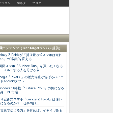
パソコン
旬ネタ
ブログ
奨コンテンツ（
TechTargetジャパン
提供）
alaxy Z Fold4が「折り畳み式スマホは売れ
い」の“常識”を変える...
画面スマホ「Surface Duo」を買いたくなる
、スルーする人を分ける条...
oogle「Pixel C」の販売停止が告げるハイエ
ドAndroidタブレ...
indows 11搭載「Surface Pro 8」の気になる
身 PC市場...
り畳み式スマホ「Galaxy Z Fold4」は使い
になるのか？ 仕事向け...
「言葉で伝える力」を育めば、イヤイヤ期も