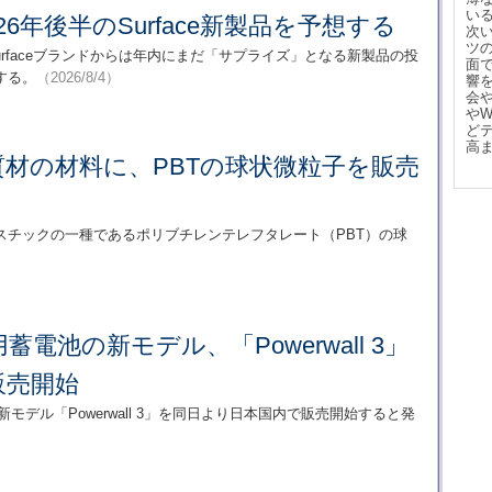
い
26年後半のSurface新製品を予想する
次
ツ
tのSurfaceブランドからは年内にまだ「サプライズ」となる新製品の投
面
する。
（2026/8/4）
響
会
や
ど
高
材の材料に、PBTの球状微粒子を販売
スチックの一種であるポリブチレンテレフタレート（PBT）の球
）
電池の新モデル、「Powerwall 3」
販売開始
新モデル「Powerwall 3」を同日より日本国内で販売開始すると発