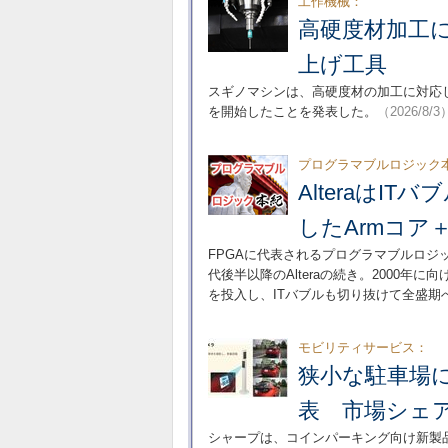
工作機械：
高硬度材加工
上げ工具
スギノマシンは、高硬度材の加工に対応し
を開始したことを発表した。
（2026/8/3
プログラマブルロジック本
Alteraは
したArmコア
FPGAに代表されるプログラマブルロジッ
代後半以降のAlteraの続き。2000年
を投入し、ITバブルも切り抜けて全盛期
モビリティサービス：
狭小な駐車場
表 市場シェア
シャープは、コインパーキング向け新製品