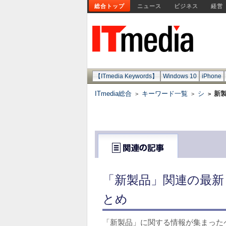
総合トップ
ニュース
ビジネス
経営
【ITmedia Keywords】
Windows 10
iPhone
ITmedia総合
キーワード一覧
シ
新
>
>
>
「新製品」関連の最新
とめ
「新製品」に関する情報が集まった