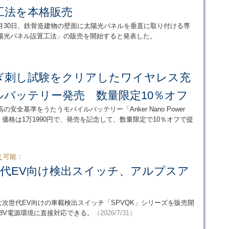
工法を本格販売
年7月30日、鉄骨造建物の壁面に太陽光パネルを垂直に取り付ける専
陽光パネル設置工法」の販売を開始すると発表した。
ぎ刺し試験をクリアしたワイヤレス充
ルバッテリー発売 数量限定10％オフ
全基準をうたうモバイルバッテリー「Anker Nano Power
売を開始。価格は1万1990円で、発売を記念して、数量限定で10％オフで提
え可能：
世代EV向け検出スイッチ、アルプスア
む次世代EV向けの車載検出スイッチ「SPVQK」シリーズを販売開
48V電源環境に直接対応できる。
（2026/7/31）