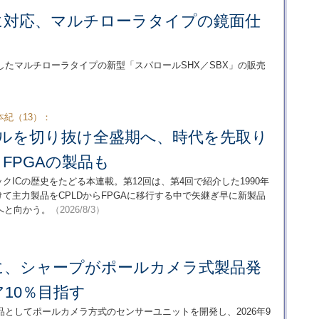
に対応、マルチローラタイプの鏡面仕
たマルチローラタイプの新型「スパロールSHX／SBX」の販売
）
紀（13）：
ITバブルを切り抜け全盛期へ、時代を先取り
＋FPGAの製品も
クICの歴史をたどる本連載。第12回は、第4回で紹介した1990年
に向けて主力製品をCPLDからFPGAに移行する中で矢継ぎ早に新製品
へと向かう。
（2026/8/3）
に、シャープがポールカメラ式製品発
10％目指す
としてポールカメラ方式のセンサーユニットを開発し、2026年9