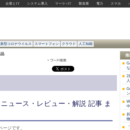
企業とIT
システム導入
マーケ×IT
製造業
電力
スマホ
新型コロナウイルス
スマートフォン
クラウド
人工知能
製品
推
G
な
2
人
G
ン
W
 ニュース・レビュー・解説 記事 ま
中
折
物
ページです。