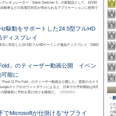
ングレギュレーター「Silent Switcher 3」の新製品として、42V対
発表した。自動車などの高電圧対応が求められるアプリケーションに使用で
0Hz駆動をサポートした24.5型フルHD
晶ディスプレイ
示に対応した24.5型フルHDゲーミング液晶ディスプレイ「25M2
 Pro Fold」のティーザー動画公開 イベン
約可能に
ixel 11 Pro Fold」のティーザー動画を公開した。背面のカメラ
oogleストアのカウントダウンによると、日本での予約開始は8月
トの開催前に予約を受け付ける模様だ。
（2026/8/4）
に
：
ナ
でMicrosoftが仕掛ける“サプライ
の
薄