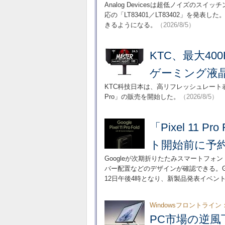
Analog Devicesは超低ノイズのスイッチ
応の「LT83401／LT83402」を
きるようになる。
（2026/8/5）
KTC、最大40
ゲーミング液
KTC科技日本は、高リフレッシュレート表
Pro」の販売を開始した。
（2026/8/5）
「Pixel 11
ト開始前に予
Googleが次期折りたたみスマートフォン「P
バー配置などのデザインが確認できる。G
12日午後4時となり、新製品発表イベン
Windowsフロントライン
PC市場の逆風下