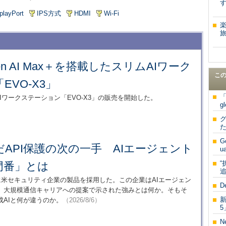
す
playPort
IPS方式
HDMI
Wi-Fi
旅
zen AI Max＋を搭載したスリムAIワーク
こ
VO-X3」
「
AIワークステーション「EVO-X3」の販売を開始した。
g
グ
た
：
G
API保護の次の一手 AIエージェント
u
門番」とは
追
護に米セキュリティ企業の製品を採用した。この企業はAIエージェン
D
。大規模通信キャリアへの提案で示された強みとは何か。そもそ
新
成AIと何が違うのか。
（2026/8/6）
5
N