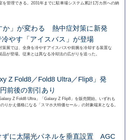
室を管理できる。2031年までに駐車場システム累計1万カ所への納
すか」が変わる 熱中症対策に新発
で冷やす「アイスバス」が登場
対策展では、全身を冷やすアイスバスや前腕を冷却する装置な
製品が登場。従来とは異なる冷却法の広がりを追った。
xy Z Fold8／Fold8 Ultra／Flip8」発
万円前後の割引あり
alaxy Z Fold8 Ultra」「Galaxy Z Flip8」を販売開始。いずれも
定のりかえ価格になる「スマホ大特価セール」の対象端末となる。
けずに太陽光パネルを垂直設置 AGC