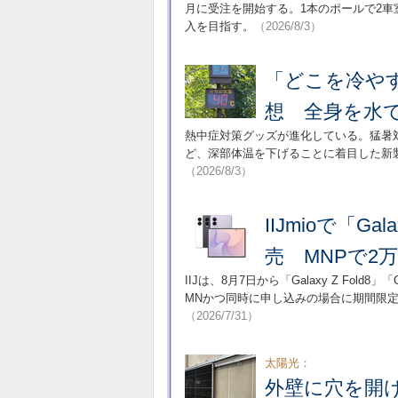
月に受注を開始する。1本のポールで2車
入を目指す。
（2026/8/3）
「どこを冷や
想 全身を水
熱中症対策グッズが進化している。猛暑
ど、深部体温を下げることに着目した新
（2026/8/3）
IIJmioで「Gala
売 MNPで2
IIJは、8月7日から「Galaxy Z Fold8」「G
MNかつ同時に申し込みの場合に期間限
（2026/7/31）
太陽光：
外壁に穴を開