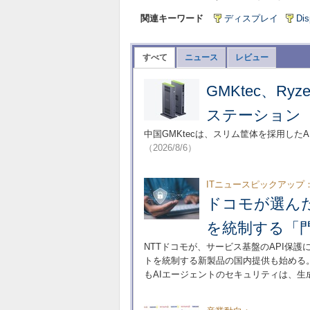
関連キーワード
ディスプレイ
Dis
すべて
ニュース
レビュー
GMKtec、Ry
ステーション「E
中国GMKtecは、スリム筐体を採用した
（2026/8/6）
ITニュースピックアップ
ドコモが選んだ
を統制する「
NTTドコモが、サービス基盤のAPI保
トを統制する新製品の国内提供も始める
もAIエージェントのセキュリティは、生