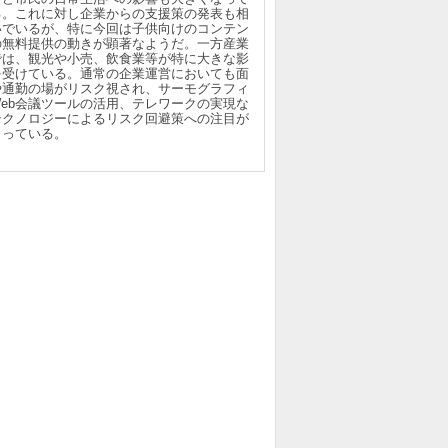
る。これに対し企業からの支援策の発表も相
いでいるが、特に今回は子供向けのコンテン
の無料提供の動きが顕著なようだ。一方産業
では、観光や小売、飲食業等が特に大きな影
を受けている。通常の企業運営においても面
や通勤の場がリスク視され、サーモグラフィ
Web会議ツールの活用、テレワークの実現な
テクノロジーによるリスク回避策への注目が
まっている。