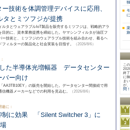
ター技術を体調管理デバイスに応用、
ルタとミツフジが提携
ルタとウェアラブルIoT製品を販売するミツフジは、戦略的アラ
を目的に、資本業務提携を締結した。ヤマシンフィルタが油圧フ
旅
バー技術と、ミツフジのウェアラブル技術を組み合わせ、着るヘ
ドフィルターの製品化と社会実装を目指す。
（2026/8/6）
用：
この
適した半導体光増幅器 データセンター
20
終了
ーバー向け
に御
まい
が、
器「AA3TB10EY」の販売を開始した。データセンター間接続で用
問！
通信機器メーカーなどでの利用を見込む。
（2026/8/6）
用途に：
効果 「Silent Switcher 3」に
登場