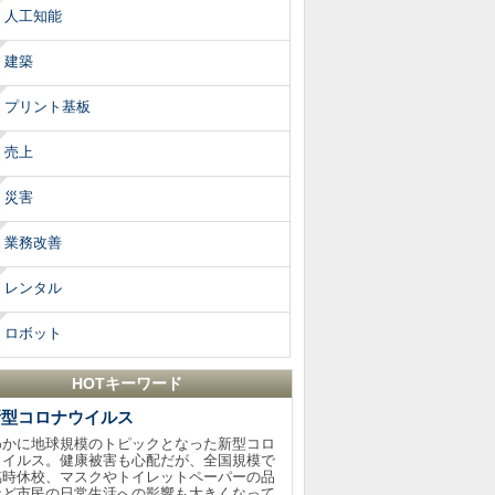
人工知能
建築
プリント基板
売上
災害
業務改善
レンタル
ロボット
HOTキーワード
新型コロナウイルス
わかに地球規模のトピックとなった新型コロ
ウイルス。健康被害も心配だが、全国規模で
臨時休校、マスクやトイレットペーパーの品
など市民の日常生活への影響も大きくなって