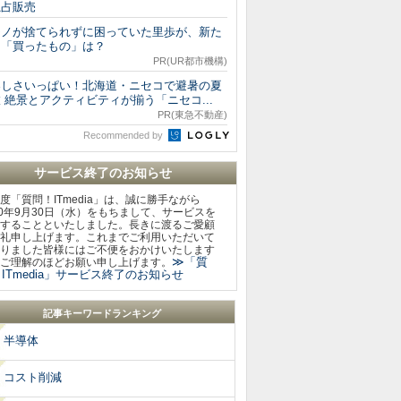
独占販売
モノが捨てられずに困っていた里歩が、新た
に「買ったもの」は？
PR(UR都市機構)
楽しさいっぱい！北海道・ニセコで避暑の夏
 絶景とアクティビティが揃う「ニセコ...
PR(東急不動産)
Recommended by
サービス終了のお知らせ
度「質問！ITmedia」は、誠に勝手ながら
20年9月30日（水）をもちまして、サービスを
することといたしました。長きに渡るご愛顧
礼申し上げます。これまでご利用いただいて
りました皆様にはご不便をおかけいたします
≫「質
ご理解のほどお願い申し上げます。
ITmedia」サービス終了のお知らせ
記事キーワードランキング
半導体
コスト削減