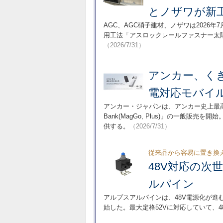
とノザワが新
AGC、AGC硝子建材、ノザワは2026
用工法「アスロックレールファスナー太
（2026/7/31）
アンカー、く
電対応モバイ
アンカー・ジャパンは、アンカー史上最高の安
Bank(MagGo, Plus)」の一般販
供する。
（2026/7/31）
従来品から容易に置き換
48V対応の次
ルパイン
アルプスアルパインは、48V電源化が進
始した。最大定格52Vに対応していて、