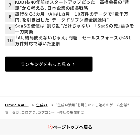
KDDIも40年前はスタートアップだった 高橋会長の“昔
7
話”から考える、日本企業の成長戦略
銀行なら3カ月→AIは1カ月 10万件のデータで「数千万
8
円」を引き出した“データドリブン資金調達術”
SaaSの価値は“割り勘”だけじゃない 「SaaSの死」論争を
9
一刀両断
「AI、結局使えないじゃん」問題 セールスフォースが431
10
万件対応で導いた正解
ランキングをもっと見る
ITmedia AI＋
生成AI
“生成AI活用”を明らかにし始めたゲーム企業た
ち セガ、コロプラ、カプコン……各社の現在地は
ページトップへ戻る