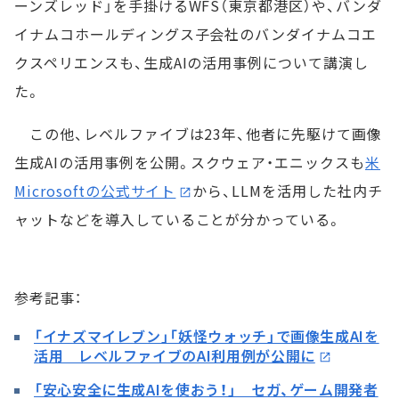
ーンズレッド」を手掛けるWFS（東京都港区）や、バンダ
イナムコホールディングス子会社のバンダイナムコエ
クスペリエンスも、生成AIの活用事例について講演し
た。
この他、レベルファイブは23年、他者に先駆けて画像
生成AIの活用事例を公開。スクウェア・エニックスも
米
Microsoftの公式サイト
から、LLMを活用した社内チ
ャットなどを導入していることが分かっている。
参考記事：
「イナズマイレブン」「妖怪ウォッチ」で画像生成AIを
活用 レベルファイブのAI利用例が公開に
「安心安全に生成AIを使おう！」 セガ、ゲーム開発者