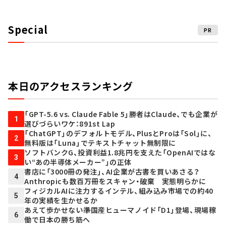
Special
PR
本日のアクセスランキング
「GPT-5.6 vs. Claude Fable 5」勝者はClaude、でも企業が
1
選びづらいワケ：891st Lap
「ChatGPT」のデフォルトモデル、PlusとProは「Sol」に、
2
無料版は「Luna」でテキストチャット無制限に
ソフトバンクG、投資利益1.8兆円を支えた「OpenAIではな
3
い“あの半導体メーカー”」の正体
書店に「3000冊の発注」、AI企業が古書を買いあさる？
4
Anthropicも数百万冊をスキャン・破棄 実態明らかに
フィジカルAIに注力するインテル、組み込み市場での約40
5
年の実績を生かせるか
あえて歩かせない――準国産ヒューマノイド「D1」登場、現場稼
6
働で日本の勝ち筋へ