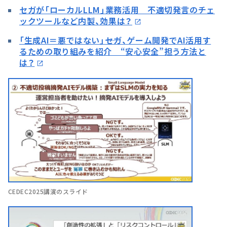
セガが「ローカルLLM」業務活用 不適切発言のチェ
ックツールなど内製、効果は？
「生成AI＝悪ではない」――セガ、ゲーム開発でAI活用す
るための取り組みを紹介 “安心安全”担う方法と
は？
CEDEC2025講演のスライド