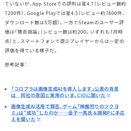
ていないが、App Storeでの評判は星4.7（レビュー数約
7200件）、Google Playでは星4.5（レビュー約7600件、
ダウンロード数は5万超）。一方でSteamのユーザー評
価は「賛否両論」（レビュー数は約200。いずれも7月時
点）と、スマートフォンで遊ぶプレイヤーからは一定の
評価を得ている様子だ。
参考記事：
「コロプラは画像生成AIを導入します」公表の背景
は 同社の意図と実用のいま、CIOに聞いた
画像生成AI活用で賛否、ゲーム「神魔狩りのツクヨ
ミ」は“成功”したのか──金子一馬氏＆開発Pに手応
えを聞いた