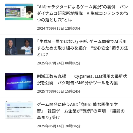
“AIキャラクターによるゲーム実況”の裏側 バン
ダイナムコ研究所が解説 AI生成コンテンツの“5
つの落とし穴”とは
2024年09月13日 12時03分
「生成AI＝悪ではない」――セガ、ゲーム開発でAI活用
するための取り組みを紹介 “安心安全”担う方法
とは？
2025年07月24日 08時02分
削減工数も丸裸──Cygames、LLM活用の最新状
況を公開 バグ報告・SNS分析ツールを内製
2025年08月05日 15時24分
ゲーム開発に使うAIは「商用可能な画像で学
習」 韓国ゲーム企業が“異例”の声明 「議論の
高まり」受け
2025年05月14日 20時36分