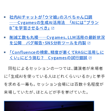
社内AIチャットが「ウマ娘」のスぺちゃん口調
──Cygamesの生成AI活用法 「AIには“プラン
B”を学習させるべき」
削減工数も丸裸──Cygames、LLM活用の最新状況
を公開 バグ報告・SNS分析ツールを内製
「Confluenceの検索、精度が悪くてRAGに活用しに
くい」にどう挑む？ Cygamesの試行錯誤
同社によるセッションの一つでは、講演者が来場者
に「生成AIを使っている人はどれくらいいるか」と挙手
を求める一幕も。セッション会場には百数十名程度が
来場していたが、ほとんどが手を挙げていた。