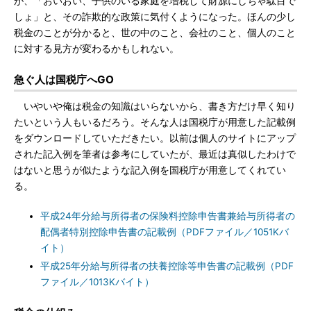
が、「おいおい、子供のいる家庭を増税して財源にしちゃ駄目で
しょ」と、その詐欺的な政策に気付くようになった。ほんの少し
税金のことが分かると、世の中のこと、会社のこと、個人のこと
に対する見方が変わるかもしれない。
急ぐ人は国税庁へGO
いやいや俺は税金の知識はいらないから、書き方だけ早く知り
たいという人もいるだろう。そんな人は国税庁が用意した記載例
をダウンロードしていただきたい。以前は個人のサイトにアップ
された記入例を筆者は参考にしていたが、最近は真似したわけで
はないと思うが似たような記入例を国税庁が用意してくれてい
る。
平成24年分給与所得者の保険料控除申告書兼給与所得者の
配偶者特別控除申告書の記載例（PDFファイル／1051Kバ
イト）
平成25年分給与所得者の扶養控除等申告書の記載例（PDF
ファイル／1013Kバイト）