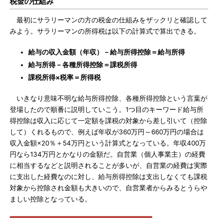
税金の仕組み
最初にサラリーマンの方の税金の仕組みをザックリと確認して
みよう。サラリーマンの所得税は以下の計算式で算出できる。
給与の収入金額（年収）－給与所得控除＝給与所得
給与所得－各種所得控除＝課税所得
課税所得×税率＝所得税
いきなり意味不明な給与所得控除、各種所得控除という言葉が
登場したので順番に説明していこう。1つ目のキーワード給与所
得控除は収入に応じて一定額を課税の対象から差し引いて（控除
して）くれるもので、例えば年収が360万円～660万円の場合は
収入金額×20％＋54万円という計算式となっている。年収400万
円なら134万円とかなりの金額だ。自営業（個人事業主）の経費
に相当するなどと説明されることが多いが、自営業の経費は実際
に支出した経費なのに対し、給与所得控除は支出しなくても課税
対象から控除され金額も大きいので、自営業者からみるとうらや
ましい控除となっている。