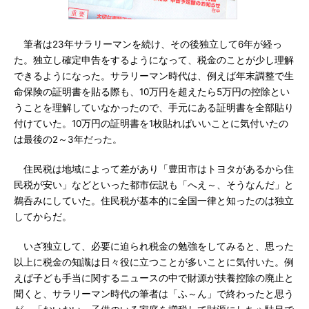
筆者は23年サラリーマンを続け、その後独立して6年が経っ
た。独立し確定申告をするようになって、税金のことが少し理解
できるようになった。サラリーマン時代は、例えば年末調整で生
命保険の証明書を貼る際も、10万円を超えたら5万円の控除とい
うことを理解していなかったので、手元にある証明書を全部貼り
付けていた。10万円の証明書を1枚貼ればいいことに気付いたの
は最後の2～3年だった。
住民税は地域によって差があり「豊田市はトヨタがあるから住
民税が安い」などといった都市伝説も「へえ～、そうなんだ」と
鵜呑みにしていた。住民税が基本的に全国一律と知ったのは独立
してからだ。
いざ独立して、必要に迫られ税金の勉強をしてみると、思った
以上に税金の知識は日々役に立つことが多いことに気付いた。例
えば子ども手当に関するニュースの中で財源が扶養控除の廃止と
聞くと、サラリーマン時代の筆者は「ふ～ん」で終わったと思う