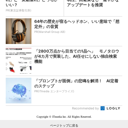
いい？
アップデートを推奨
PR(東京証券取引所)
64年の歴史が宿るヘッドホン、いい意味で「想
定外」の音質
PR(Marshall Group AB)
「2800万点から目当ての1品へ」 モノタロウ
が4カ月で実装した、AI任せにしない独自検索
機能
「プロンプトが面倒」の悲鳴を解消！ AI定着
のステップ
PR(ITmedia エンタープライズ)
Recommended by
Copyright © ITmedia Inc. All Rights Reserved.
ページトップに戻る