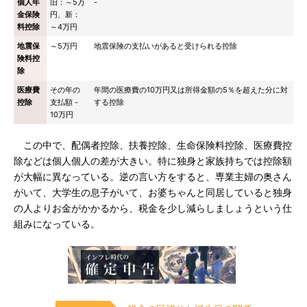
個人年
旧：～5万
-
金保険
円、新：
料控除
～4万円
地震保
～5万円
地震保険の支払いがあると受けられる控除
険料控
除
医療費
その年の
年間の医療費の10万円又は所得金額の5％を超えた分に対
控除
支払額－
する控除
10万円
この中で、配偶者控除、扶養控除、生命保険料控除、医療費控
除などは個人個人の差が大きい。特に独身と家族持ちでは控除額
が大幅に異なっている。逆の言い方をすると、専業主婦の奥さん
がいて、大学生の息子がいて、お婆ちゃんと同居していると独身
の人よりお金がかかるから、税金を少し減らしましょうという仕
組みになっている。