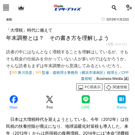
連載
2012年11月22日
「大増税」時代に備えて
年末調整とは？ その書き方を理解しよう
（1/5 ページ）
読者の中にはなんとなく増税することを理解はしているが、そも
そも税金の仕組みを分かっていない人が多いのではなかろうか。
そんな読者もまずは年末調整から意識してみるといいだろう。
[
奥川浩彦
,
監修：森税理士事務所（横浜市港南区）税理士／CFP
森裕昭
，Business Media 誠]
PC用表示
関連情報
Share
Post
LINE
Hatena
日本は大増税時代を迎えようとしている。今年（2012年）は住
民税の扶養控除が廃止になり、地球温暖化対策税も導入した。来
年（2013年）からは所得税の復興増税。2014年には“本命”消費税