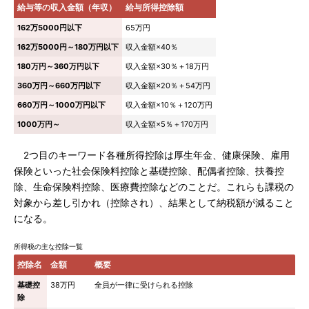
給与等の収入金額（年収）
給与所得控除額
162万5000円以下
65万円
162万5000円～180万円以下
収入金額×40％
180万円～360万円以下
収入金額×30％＋18万円
360万円～660万円以下
収入金額×20％＋54万円
660万円～1000万円以下
収入金額×10％＋120万円
1000万円～
収入金額×5％＋170万円
2つ目のキーワード各種所得控除は厚生年金、健康保険、雇用
保険といった社会保険料控除と基礎控除、配偶者控除、扶養控
除、生命保険料控除、医療費控除などのことだ。これらも課税の
対象から差し引かれ（控除され）、結果として納税額が減ること
になる。
所得税の主な控除一覧
控除名
金額
概要
基礎控
38万円
全員が一律に受けられる控除
除