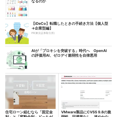
なるのか
【iDeCo】転職したときの手続き方法【個人型
→企業型編】
PR(東京証券取引所)
AIが「プロキシを突破する」時代へ OpenAI
の評価用AI、ゼロデイ脆弱性を自律悪用
住宅ローン組むなら「固定金
VMware製品にCVSS 9.8の脆
利」と「変動金利」どっちが
弱性、回避策なし 速やかな