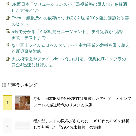
JR西日本ITソリューションズが「監視業務の属人化」を解消
した方法とは?
Excel・紙帳票への依存はなぜ続く? 現場DXを阻む課題と改善
のヒント
5分で分かる「AI駆動開発エージェント」 要件定義から設計・
実装・テストまで
なぜ富士フイルムはヘルスケアへ? 主力事業の危機を乗り越え
た新規事業戦略
大規模環境やファイルサーバにも対応、仮想化ITインフラの
安全&迅速な移行方法
記事ランキング
なぜ、日本IBMのNHK案件は失敗したのか？ メインフ
レーム大撤退時代のリスクと教訓
従来型テストの限界があらわに 3915件のOSSを解析
して判明した「99.4％未報告」の実態