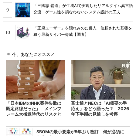
「三國志 覇道」が生成AIで実現したリアルタイム異言語
交流 ゲーム性を損なわないシステム設計の工夫
「正規ユーザー」を隠れみのに侵入 信頼された基盤を
狙う最新サイバー脅威【調査】
今、あなたにオススメ
「日本IBMのNHK案件失敗は
富士通とNECは「AI需要の手
既定路線だった」 メインフ
応え」をどう語った？ 2026
レーム大撤退時代のリスクと
年下半期の見通しを考察
教訓
SBOMの最小要素が5年ぶり改訂 何が必須に