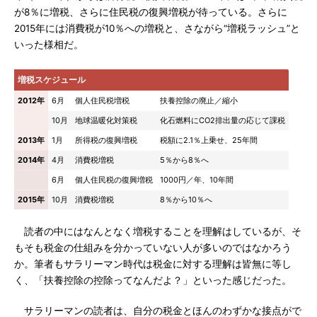
が8％に増税、さらに住民税の復興増税が待っている。さらに
2015年には消費税が10％への増税と、さながら“増税ラッシュ”と
いった様相だ。
増税スケジュール
2012年
6月
個人住民税増税
扶養控除の廃止／縮小
10月
地球温暖化対策税
化石燃料にCO2排出量の応じて課税
2013年
1月
所得税の復興増税
税額に2.1％上乗せ、25年間
2014年
4月
消費税増税
5％から8％へ
6月
個人住民税の復興増税
1000円／年、10年間
2015年
10月
消費税増税
8％から10％へ
読者の中にはなんとなく増税することを理解はしているが、そ
もそも税金の仕組みを分かっていない人が多いのではなかろう
か。筆者もサラリーマン時代は税金に対する理解は皆無に等し
く、「扶養控除の控除ってなんだよ？」といった感じだった。
サラリーマンの読者は、自分の税金とほんのわずかな接点がで