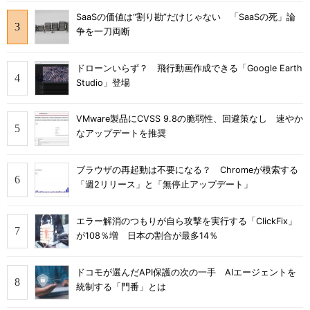
SaaSの価値は“割り勘”だけじゃない 「SaaSの死」論
争を一刀両断
ドローンいらず？ 飛行動画作成できる「Google Earth
Studio」登場
VMware製品にCVSS 9.8の脆弱性、回避策なし 速やか
なアップデートを推奨
ブラウザの再起動は不要になる？ Chromeが模索する
「週2リリース」と「無停止アップデート」
エラー解消のつもりが自ら攻撃を実行する「ClickFix」
が108％増 日本の割合が最多14％
ドコモが選んだAPI保護の次の一手 AIエージェントを
統制する「門番」とは