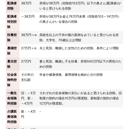
配偶者
38万円
所得が38万円（控除前103万円）以下の奥さん(配偶者)が
控除
いると受けられる控除
配偶者
～38万円
所得が38万円を超え76万円未満（控除前103～141万円）
特別控
の奥さんがいる場合の控除
除
扶養控
38万円＋α
高校生以上の子供や親の面倒をみていると受けられる控
除
除。大学生、70歳以上は増額
寡婦控
27万円＋α
夫と死別、離婚した女性のための控除。条件により増額
除
寡夫控
27万円
妻と死別、離婚し子を扶養、所得500万円以下の男性のた
除
めの控除
社会保
その年の
年金や健康保険、雇用保険を納めた分の控除
険料控
支払額
除
一般生
旧：～5万
それぞれの生命保険の支払いがあると受けられる控除。旧
命保険
円、新：
制度の契約の場合10万円が限度額。新制度の契約の場合
料控除
～4万円
12万円が限度額。
介護医
新：～4万
-
療保険
円
料控除